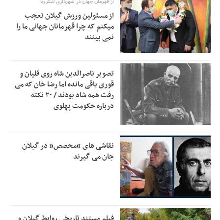
از قهرمان جهان در شهرداری لنگرود:
نمی‌افتد
از مسئولین ورزش گیلان تعجب
بانک مرکزی: تعهدات ارزی منقضی شده رسیدگی می شوند
12:00
میکنم که چرا قهرمانان جهانی ما را
نمی بینند
نایب رئیس هیات مرکزی نظارت بر انتخابات شوراها: انتخابات در
11:11
پاییز برگزار می‌شود
خسرو سینایی، «فیلمسازی یک حرفه نیست، یک نوع
10:15
تصویر ناصرالدین شاه روی قلیان و
زندگیست»
قوری باقی مانده اما رضا خان که می
رفت همه شاد بودند / ۲۰ نکته
ترقی: سیاست خارجی پس از جنگ نیازمند بازنگری است
10:09
درباره حکومت پهلوی
زیرمیزی در جامعه پزشکی کمتر از ۶ درصد است/ارزیابی مردم از
9:30
خدمات درمانی
مهاجرانی: کشور با همبستگی ملی از دشواری‌های جنگ گذر کرد
نقاشی های “محصص” در گیلان
9:30
جان می گیرند
فیلم مستند تاریخی روابط گیلان و