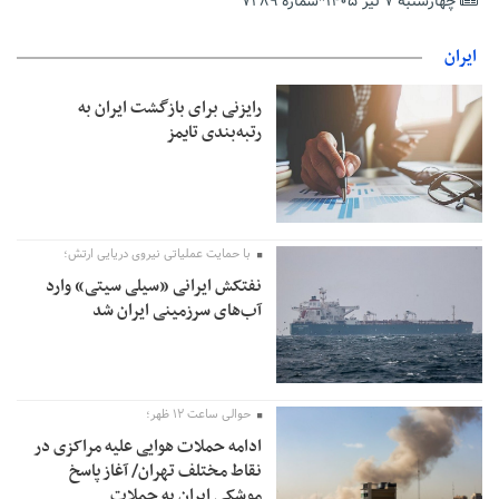
چهارشنبه ۷ تیر ۱۴۰۵*شماره ۷۲۸۹
خدمات درمانی
مهاجرانی: کشور با همبستگی ملی از دشواری‌های جنگ گذر کرد
ایران
رایزنی برای بازگشت ایران به
رتبه‌بندی تایمز
با حمایت عملیاتی نیروی دریایی ارتش؛
نفتکش ایرانی «سیلی سیتی» وارد
آب‌های سرزمینی ایران شد
حوالی ساعت ۱۲ ظهر؛
ادامه حملات هوایی علیه مراکزی در
نقاط مختلف تهران/ آغاز پاسخ
موشکی ایران به حملات