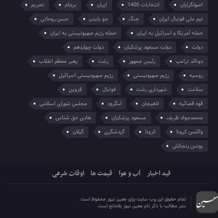
اصولگرایان
انتخابات 1400
ایران
برجام
تحریم
تیم ملی فوتبال ایران
جنگ
جو بایدن
حسن روحانی
حمله آمریکا و اسرائیل به ایران
حمله رژیم صهیونیستی به ایران
دولت
دولت مسعود پزشکیان
دولت چهاردهم
دونالد ترامپ
رئیس جمهور
رشت
رهبر معظم انقلاب
روسیه
رژیم صهیونیستی
رژیم صهیونیستی اسرائیل
سلامت
شهرداری رشت
فوتبال
قزوین
قوه قضائیه
لاهیجان
لنگرود
مجلس شورای اسلامی
محمدجواد ظریف
مسعود پزشکیان
هادی حق شناس
واکسن کرونا
کرونا
گردشگری
گیلان
یونس رنجکش
فید اخبار
آب و هوا
قیمت ها
اوقات شرعی
تمام حقوق این وب سایت برای معین نیوز محفوظ است.
نشر مطالب با ذکر نام معین نیوز بلامانع است.