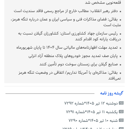
قلعه‌نویی مشخص شد
دفتر رهبر انقلاب: مطالب خارج از مراجع رسمی فاقد سندیت است
بقائی: فضای مذاکرات فنی و سیاسی ایران و عمان درباره تنگه هرمز،
مثبت است
رئیس سازمان جهاد کشاورزی استان: کشاورزان گیلان نسبت به
دریافت یارانه کود اقدام کنند
تمدید مهلت اظهارنامه‌های مالیاتی سال ۱۴۰۴ تا پایان شهریورماه
پایان صف تمدید مجوز خودروهای پلاک منطقه آزاد انزلی
صنایع گیلان برای زمستان سوخت دوم تأمین کنند
بقائی: مذاکره‌ای با آمریکا نداریم/ اتفاقی در وضعیت تنگه هرمز
نمی‌افتد
بانک مرکزی: تعهدات ارزی منقضی شده رسیدگی می شوند
گیشه روز نامه
نایب رئیس هیات مرکزی نظارت بر انتخابات شوراها: انتخابات در
پاییز برگزار می‌شود
دوشنبه ۱۲ تیر ۱۴۰۵*شماره ۷۲۹۲
خسرو سینایی، «فیلمسازی یک حرفه نیست، یک نوع زندگیست»
یکشنبه ۱۱ تیر ۱۴۰۵*شماره ۷۲۹۱
ترقی: سیاست خارجی پس از جنگ نیازمند بازنگری است
شنبه ۱۰ تیر ۱۴۰۵*شماره ۷۲۹۰
زیرمیزی در جامعه پزشکی کمتر از ۶ درصد است/ارزیابی مردم از