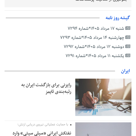
خبرنگارانی که جنگ را برای تاریخ نوشتند
پشتیبانی از زنجیره ارزش بادام زمینی در اولویت سیاست‌های
گیشه روز نامه
حمایتی گیلان است
شنبه ۱۷ مرداد ۱۴۰۵*شماره ۷۲۹۴
بخش دوم گفت‌وگوی پزشکیان با مردم امشب پخش می‌شود
چهارشنبه ۱۴ مرداد ۱۴۰۵*شماره ۷۲۹۳
جزئیات فعال‌سازی «کیف پول ایران» اعلام شد
دوشنبه ۱۲ مرداد ۱۴۰۵*شماره ۷۲۹۲
حمایت از مرزنشینان نباید به زیان تولید باشد/مواد اولیه با کولبری
وارد شود
یکشنبه ۱۱ مرداد ۱۴۰۵*شماره ۷۲۹۱
شایعه «معافیت سربازان فراری» تکذیب شد
ایران
امیر اکرمی‌نیا: ارتش کاملاً آماده است
رایزنی برای بازگشت ایران به
رتبه‌بندی تایمز
با حمایت عملیاتی نیروی دریایی ارتش؛
نفتکش ایرانی «سیلی سیتی» وارد