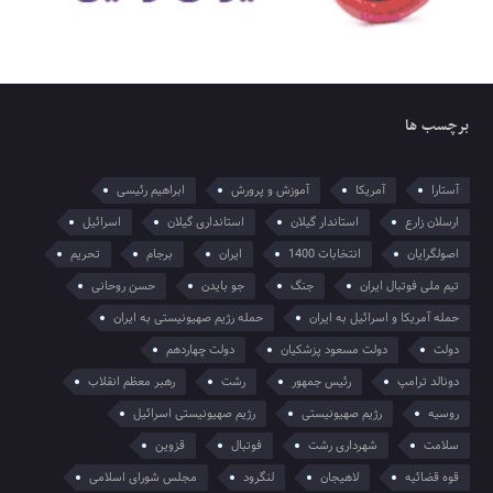
برچسب ها
آستارا
آمریکا
آموزش و پرورش
ابراهیم رئیسی
ارسلان زارع
استاندار گیلان
استانداری گیلان
اسرائیل
اصولگرایان
انتخابات 1400
ایران
برجام
تحریم
تیم ملی فوتبال ایران
جنگ
جو بایدن
حسن روحانی
حمله آمریکا و اسرائیل به ایران
حمله رژیم صهیونیستی به ایران
دولت
دولت مسعود پزشکیان
دولت چهاردهم
دونالد ترامپ
رئیس جمهور
رشت
رهبر معظم انقلاب
روسیه
رژیم صهیونیستی
رژیم صهیونیستی اسرائیل
سلامت
شهرداری رشت
فوتبال
قزوین
قوه قضائیه
لاهیجان
لنگرود
مجلس شورای اسلامی