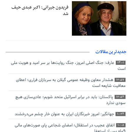
فریدون جیرانی: اکبر عبدی حیف
شد
جدیدترین مقالات
عارف: جنگ اصلی امروز، جنگ روایت‌ها بر سر امید و هویت ملی
13:01
است
هشدار معاون وظیفه عمومی گیلان به سربازان فراری؛ اعطای
12:57
معافیت شایعه است
پاکستان: باید در برابر اسرائیل متحد شویم؛ عادی‌سازی هیچ
12:54
سودی ندارد
جهانگیر: امروز خبرنگاران ایران به عنوان خار چشم می‌درخشند
10:24
اتفاق عجیب در استقلال؛ امضای شجاعی پای صورت‌های مالی
10:08
٩ماه پس از استعفا