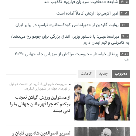
شایعه «معافیت سربازان فراری» تکذیب شد
11:05
امیر اکرمی‌نیا: ارتش کاملاً آماده است
11:04
روایت گاردین از «دیپلماسی کودکستانی» ترامپ در برابر ایران
10:00
میراسماعیلی: با دستور وزیر، اتفاق بزرگی برای جودو رخ می‌دهد/
9:00
به کادرفنی و تیم ایمان دارم
پرتغال خواستار محرومیت مراکش از میزبانی جام جهانی ۲۰۳۰
8:51
شد
فریدون جیرانی: اکبر عبدی حیف شد
8:41
محبوب
جدید
کامنت
تسهیلات اشتغالزایی در اختیار نهادهای حمایتی باید براساس
0:58
سرپرست شهرداری لنگرود در نشست تجلیل
اولویت‌های گیلان پرداخت شود
از قهرمان جهان در شهرداری لنگرود:
از مسئولین ورزش گیلان تعجب
زمان جلسه سرنوشت‌ساز هیات رئیسه فدراسیون فوتبال با حضور
2:53
میکنم که چرا قهرمانان جهانی ما را
قلعه‌نویی مشخص شد
نمی بینند
دفتر رهبر انقلاب: مطالب خارج از مراجع رسمی فاقد سندیت
2:50
است
تصویر ناصرالدین شاه روی قلیان و