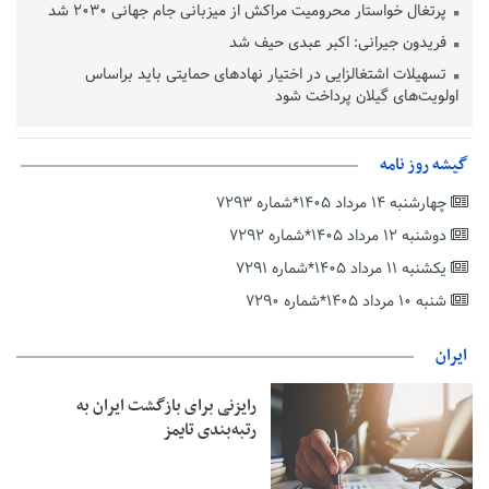
پرتغال خواستار محرومیت مراکش از میزبانی جام جهانی ۲۰۳۰ شد
فریدون جیرانی: اکبر عبدی حیف شد
تسهیلات اشتغالزایی در اختیار نهادهای حمایتی باید براساس
اولویت‌های گیلان پرداخت شود
زمان جلسه سرنوشت‌ساز هیات رئیسه فدراسیون فوتبال با حضور
قلعه‌نویی مشخص شد
گیشه روز نامه
دفتر رهبر انقلاب: مطالب خارج از مراجع رسمی فاقد سندیت است
چهارشنبه ۱۴ مرداد ۱۴۰۵*شماره ۷۲۹۳
بقائی: فضای مذاکرات فنی و سیاسی ایران و عمان درباره تنگه هرمز،
مثبت است
دوشنبه ۱۲ مرداد ۱۴۰۵*شماره ۷۲۹۲
رئیس سازمان جهاد کشاورزی استان: کشاورزان گیلان نسبت به
یکشنبه ۱۱ مرداد ۱۴۰۵*شماره ۷۲۹۱
دریافت یارانه کود اقدام کنند
شنبه ۱۰ مرداد ۱۴۰۵*شماره ۷۲۹۰
تمدید مهلت اظهارنامه‌های مالیاتی سال ۱۴۰۴ تا پایان شهریورماه
ایران
رایزنی برای بازگشت ایران به
رتبه‌بندی تایمز