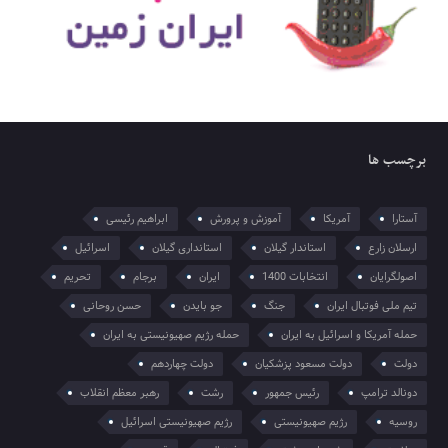
برچسب ها
آستارا
آمریکا
آموزش و پرورش
ابراهیم رئیسی
ارسلان زارع
استاندار گیلان
استانداری گیلان
اسرائیل
اصولگرایان
انتخابات 1400
ایران
برجام
تحریم
تیم ملی فوتبال ایران
جنگ
جو بایدن
حسن روحانی
حمله آمریکا و اسرائیل به ایران
حمله رژیم صهیونیستی به ایران
دولت
دولت مسعود پزشکیان
دولت چهاردهم
دونالد ترامپ
رئیس جمهور
رشت
رهبر معظم انقلاب
روسیه
رژیم صهیونیستی
رژیم صهیونیستی اسرائیل