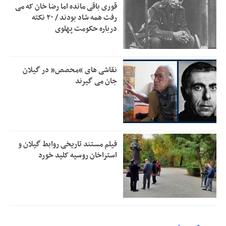
بقائی: فضای مذاکرات فنی و سیاسی ایران و عمان درباره تنگه
2:46
قوری باقی مانده اما رضا خان که می
هرمز، مثبت است
رفت همه شاد بودند / ۲۰ نکته
درباره حکومت پهلوی
رئیس سازمان جهاد کشاورزی استان: کشاورزان گیلان نسبت به
1:30
دریافت یارانه کود اقدام کنند
تمدید مهلت اظهارنامه‌های مالیاتی سال ۱۴۰۴ تا پایان شهریورماه
1:00
نقاشی های “محصص” در گیلان
جان می گیرند
فیلم مستند تاریخی روابط گیلان و
استراخان روسیه کلید خورد