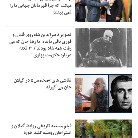
زمان جلسه سرنوشت‌ساز هیات رئیسه فدراسیون فوتبال با حضور
2:53
میکنم که چرا قهرمانان جهانی ما را
قلعه‌نویی مشخص شد
نمی بینند
دفتر رهبر انقلاب: مطالب خارج از مراجع رسمی فاقد سندیت
2:50
است
تصویر ناصرالدین شاه روی قلیان و
بقائی: فضای مذاکرات فنی و سیاسی ایران و عمان درباره تنگه
2:46
قوری باقی مانده اما رضا خان که می
هرمز، مثبت است
رفت همه شاد بودند / ۲۰ نکته
درباره حکومت پهلوی
رئیس سازمان جهاد کشاورزی استان: کشاورزان گیلان نسبت به
1:30
دریافت یارانه کود اقدام کنند
تمدید مهلت اظهارنامه‌های مالیاتی سال ۱۴۰۴ تا پایان شهریورماه
1:00
نقاشی های “محصص” در گیلان
جان می گیرند
فیلم مستند تاریخی روابط گیلان و
استراخان روسیه کلید خورد