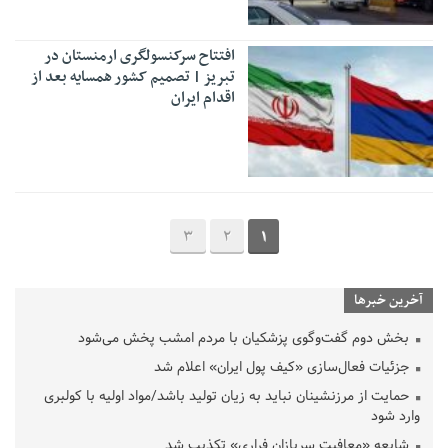
افتتاح سرکنسولگری ارمنستان در
تبریز | تصمیم کشور همسایه بعد از
اقدام ایران
3
2
1
آخرین خبرها
بخش دوم گفت‌وگوی پزشکیان با مردم امشب پخش می‌شود
جزئیات فعال‌سازی «کیف پول ایران» اعلام شد
حمایت از مرزنشینان نباید به زیان تولید باشد/مواد اولیه با کولبری
وارد شود
شایعه «معافیت سربازان فراری» تکذیب شد