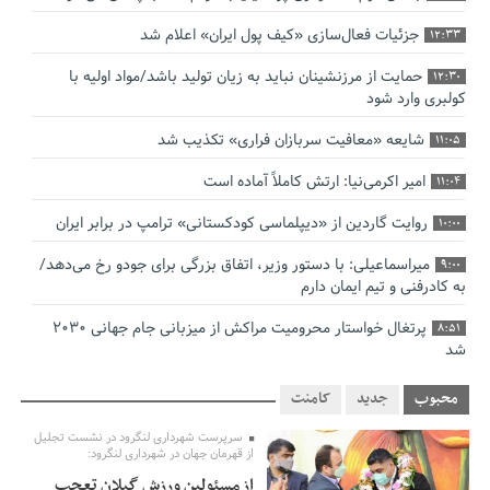
جزئیات فعال‌سازی «کیف پول ایران» اعلام شد
12:33
حمایت از مرزنشینان نباید به زیان تولید باشد/مواد اولیه با
12:30
کولبری وارد شود
شایعه «معافیت سربازان فراری» تکذیب شد
11:05
امیر اکرمی‌نیا: ارتش کاملاً آماده است
11:04
روایت گاردین از «دیپلماسی کودکستانی» ترامپ در برابر ایران
10:00
میراسماعیلی: با دستور وزیر، اتفاق بزرگی برای جودو رخ می‌دهد/
9:00
به کادرفنی و تیم ایمان دارم
پرتغال خواستار محرومیت مراکش از میزبانی جام جهانی ۲۰۳۰
8:51
شد
فریدون جیرانی: اکبر عبدی حیف شد
8:41
محبوب
جدید
کامنت
تسهیلات اشتغالزایی در اختیار نهادهای حمایتی باید براساس
0:58
سرپرست شهرداری لنگرود در نشست تجلیل
اولویت‌های گیلان پرداخت شود
از قهرمان جهان در شهرداری لنگرود:
از مسئولین ورزش گیلان تعجب