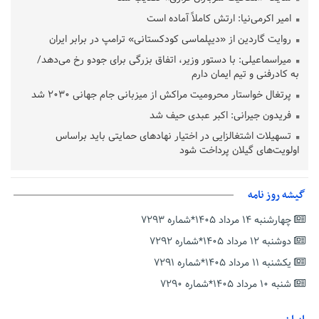
امیر اکرمی‌نیا: ارتش کاملاً آماده است
روایت گاردین از «دیپلماسی کودکستانی» ترامپ در برابر ایران
میراسماعیلی: با دستور وزیر، اتفاق بزرگی برای جودو رخ می‌دهد/
به کادرفنی و تیم ایمان دارم
پرتغال خواستار محرومیت مراکش از میزبانی جام جهانی ۲۰۳۰ شد
فریدون جیرانی: اکبر عبدی حیف شد
تسهیلات اشتغالزایی در اختیار نهادهای حمایتی باید براساس
اولویت‌های گیلان پرداخت شود
زمان جلسه سرنوشت‌ساز هیات رئیسه فدراسیون فوتبال با حضور
قلعه‌نویی مشخص شد
گیشه روز نامه
دفتر رهبر انقلاب: مطالب خارج از مراجع رسمی فاقد سندیت است
چهارشنبه ۱۴ مرداد ۱۴۰۵*شماره ۷۲۹۳
بقائی: فضای مذاکرات فنی و سیاسی ایران و عمان درباره تنگه هرمز،
مثبت است
دوشنبه ۱۲ مرداد ۱۴۰۵*شماره ۷۲۹۲
رئیس سازمان جهاد کشاورزی استان: کشاورزان گیلان نسبت به
یکشنبه ۱۱ مرداد ۱۴۰۵*شماره ۷۲۹۱
دریافت یارانه کود اقدام کنند
شنبه ۱۰ مرداد ۱۴۰۵*شماره ۷۲۹۰
تمدید مهلت اظهارنامه‌های مالیاتی سال ۱۴۰۴ تا پایان شهریورماه