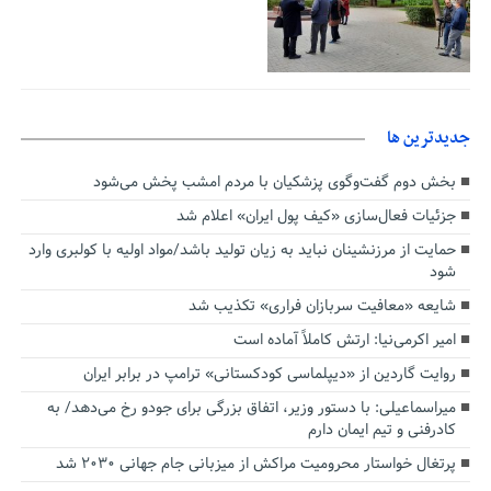
جديدترين ها
بخش دوم گفت‌وگوی پزشکیان با مردم امشب پخش می‌شود
جزئیات فعال‌سازی «کیف پول ایران» اعلام شد
حمایت از مرزنشینان نباید به زیان تولید باشد/مواد اولیه با کولبری وارد
شود
شایعه «معافیت سربازان فراری» تکذیب شد
امیر اکرمی‌نیا: ارتش کاملاً آماده است
روایت گاردین از «دیپلماسی کودکستانی» ترامپ در برابر ایران
میراسماعیلی: با دستور وزیر، اتفاق بزرگی برای جودو رخ می‌دهد/ به
کادرفنی و تیم ایمان دارم
پرتغال خواستار محرومیت مراکش از میزبانی جام جهانی ۲۰۳۰ شد