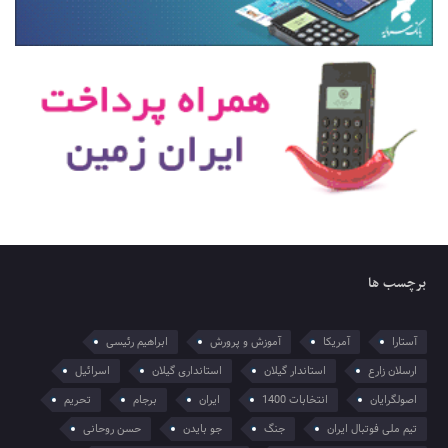
برچسب ها
آستارا
آمریکا
آموزش و پرورش
ابراهیم رئیسی
ارسلان زارع
استاندار گیلان
استانداری گیلان
اسرائیل
اصولگرایان
انتخابات 1400
ایران
برجام
تحریم
تیم ملی فوتبال ایران
جنگ
جو بایدن
حسن روحانی