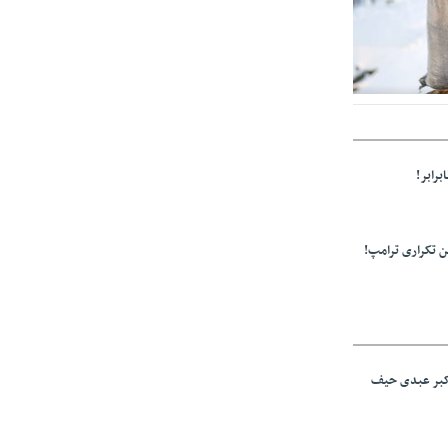
ولید باشد/مواد
برابر!
 تکراری ترامپ!
اکبر عبدی حیف