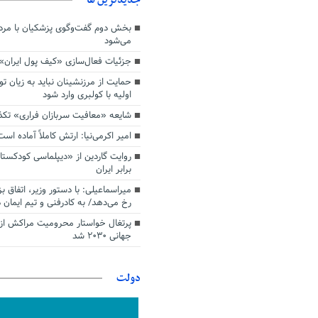
بخش دوم گفت‌وگوی پزشکیان با م
می‌شود
جزئیات فعال‌سازی «کیف پول ایران»
حمایت از مرزنشینان نباید به زیان تو
اولیه با کولبری وارد شود
شایعه «معافیت سربازان فراری» تک
امیر اکرمی‌نیا: ارتش کاملاً آماده است
روایت گاردین از «دیپلماسی کودکستا
برابر ایران
میراسماعیلی: با دستور وزیر، اتفاق ب
رخ می‌دهد/ به کادرفنی و تیم ایمان د
پرتغال خواستار محرومیت مراکش از 
جهانی ۲۰۳۰ شد
دولت