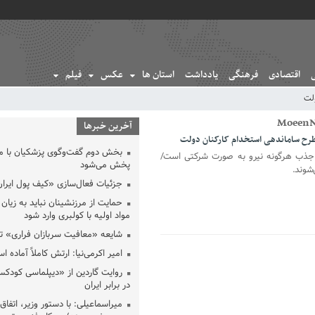
اقتصادی
فرهنگی
یادداشت
استان ها
عکس
فیلم
لت
آخرین خبرها
طرح ساماندهی استخدام کارکنان دولت
بخش دوم گفت‌وگوی پزشکیان با 
 جذب هرگونه نیرو به صورت شرکتی است/
پخش می‌شود
شوند.
جزئیات فعال‌سازی «کیف پول ایران
حمایت از مرزنشینان نباید به زیان 
مواد اولیه با کولبری وارد شود
شایعه «معافیت سربازان فراری» 
امیر اکرمی‌نیا: ارتش کاملاً آماده ا
روایت گاردین از «دیپلماسی کودکس
در برابر ایران
میراسماعیلی: با دستور وزیر، اتفاق 