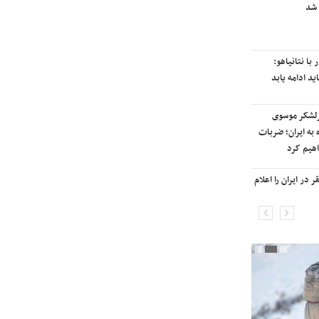
 شد
رایزنی برای بازگشت ایران به
رتبه‌بندی تایمز
با نتانیاهو:
نفتکش ایرانی «سیلی سیتی» وارد
ید ادامه یابد
آب‌های سرزمینی ایران شد
رلشکر موسوی
ادامه حملات هوایی علیه مراکزی در
 به ایران؛ ضربات
نقاط مختلف تهران/ آغاز پاسخ
هیم کرد
موشکی ایران به حملات
در ایران را اعلام
شنیده شدن صدای انفجار در برخی
شهرهای ایران

