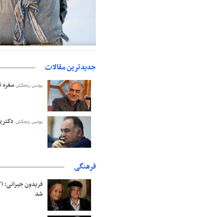
حمایت از مرزنشینان نباید به زیان ت
اولیه با کولبری وارد شود
جدیدترین مقالات
سفره نا
یونس رنجکش
دکترین
یونس رنجکش
فرهنگی
فریدون جیرانی: 
شد