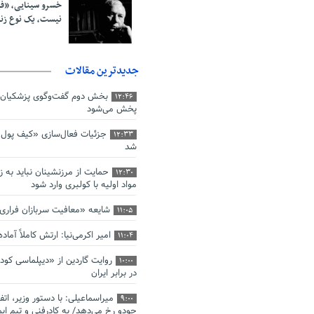
خسرو سینایی، «ف
نیست، یک نوع ز
جدیدترین مقالات
بخش دوم گفت‌وگوی پزشکیان 
12:46
پخش می‌شود
جزئیات فعال‌سازی «کیف پول ا
12:33
شد
حمایت از مرزنشینان نباید به ز
12:30
مواد اولیه با کولبری وارد شود
شایعه «معافیت سربازان فرار
11:05
امیر اکرمی‌نیا: ارتش کاملاً آما
11:04
روایت گاردین از «دیپلماسی کو
10:00
در برابر ایران
میراسماعیلی: با دستور وزیر، اتف
9:00
جودو رخ می‌دهد/ به کادرفنی و تیم ایم