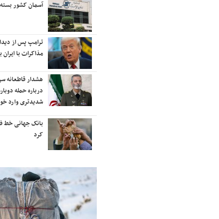
رایزنی برای بازگشت ایران به
آسمان کشور بسته
رتبه‌بندی تایمز
نفتکش ایرانی «سیلی سیتی» وارد
ترامپ پس از دیدار 
آب‌های سرزمینی ایران شد
مذاکرات با ایران با
ادامه حملات هوایی علیه مراکزی در
هشدار قاطعانه س
نقاط مختلف تهران/ آغاز پاسخ
درباره حمله دوباره
موشکی ایران به حملات
شدیدتری وارد خوا
شنیده شدن صدای انفجار در برخی
بانک جهانی خط فقر 
شهرهای ایران
کرد