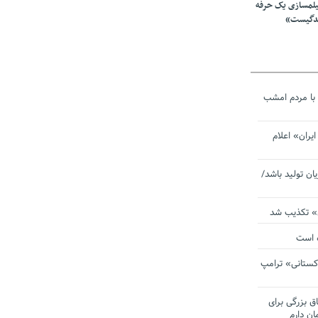
یلمسازی یک حرفه
ندگیست»
با مردم امشب
یران» اعلام
یان تولید باشد/
ی» تکذیب شد
ده است
دکستانی» ترامپ
اق بزرگی برای
ان دارم