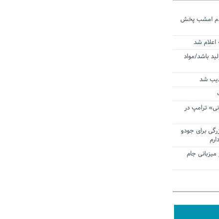
ردم امشب پخش
 اعلام شد
لید باشد/مواد
ذیب شد
نی» ترامپ در
زرگی برای جودو
ارم
میزبانی جام