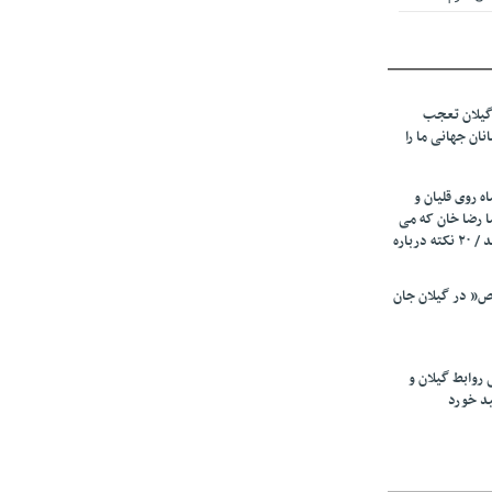
 از میزبانی
ف شد
گیلان تعجب
نهادهای حمایتی
نان جهانی ما را
 شود
 رئیسه
ه روی قلیان و
ی مشخص شد
ا رضا خان که می
رفت همه شاد بودند / ۲۰ نکته درباره
 از مراجع رسمی
” در گیلان جان
اسی ایران و
ان: کشاورزان
 روابط گیلان و
 کنند
ید خورد
تمدید مهلت اظهارنامه‌های مالیاتی سال ۱۴۰۴ تا