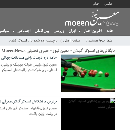
عکس
فیلم
خانه
آخرین اخبار
ایران
ورزشی
بین الملل
اجتماعی
سیاسی
شما اینجا هستید :
صفحه اصلی
برچسب زده شده با : اسنوکر گیلان
بایگانی‌های اسنوکر گیلان - معین نیوز - خبری تحلیلی MoeenNews
حامد ذره دوست راهی مسابقات جهانی ا
05 نوامبر 2025
معین نیوز_رئیس هیات بولینگ و بیلیارد
استان برای شرکت در رقابت‌های اسنوکر ق
21 نوامبر 2021
برترین ورزشکاران اسنوکر گیلان معرفی 
معین نیوز_رقابتهای اسنوکر قهرمانی اس
در رشت پایان یافت.