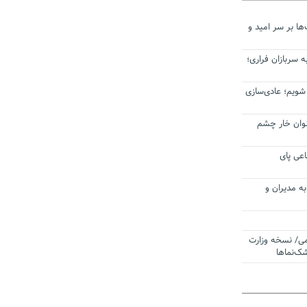
ا بر سر امید و
 سربازان فراری؛
 شویم؛ عادی‌سازی
عنوان خار چشم
عی پای
ه مدیران و
می/ نسخه وزارت
ک‌نماها