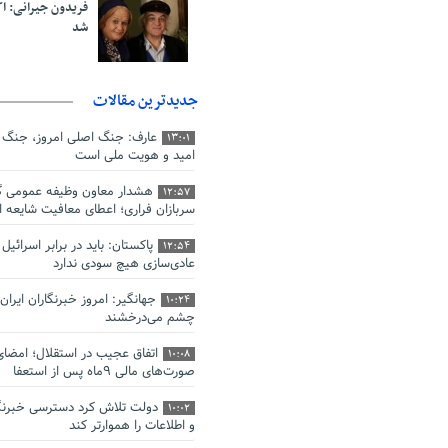
فریدون جیرانی: 
شد
جدیدترین مقالات
عارف: جنگ اصلی امروز، جنگ ر
13:01
امید و هویت ملی است
هشدار معاون وظیفه عمومی گی
12:57
سربازان فراری؛ اعطای معافیت شایعه 
پاکستان: باید در برابر اسرائی
12:54
عادی‌سازی هیچ سودی ندارد
جهانگیر: امروز خبرنگاران ایران
10:24
چشم می‌درخشند
اتفاق عجیب در استقلال؛ امضا
10:08
صورت‌های مالی ٩ماه پس از استعفا
دولت تلاش کرد دسترسی خبرنگا
10:02
و اطلاعات را هموارتر کند