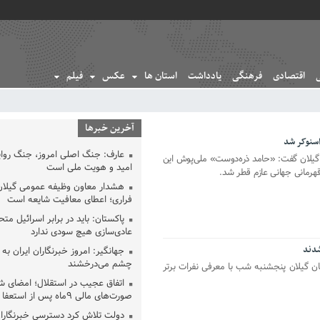
اقتصادی
فرهنگی
یادداشت
استان ها
عکس
فیلم
آخرین خبرها
سنوکر شد
عارف: جنگ اصلی امروز، جنگ روای
 گیلان گفت: «حامد ذره‌دوست» ملی‌پوش این
امید و هویت ملی است
هرمانی جهانی عازم قطر شد.
هشدار معاون وظیفه عمومی گیلان 
فراری؛ اعطای معافیت شایعه است
پاکستان: باید در برابر اسرائیل مت
عادی‌سازی هیچ سودی ندارد
شدند
جهانگیر: امروز خبرنگاران ایران به 
چشم می‌درخشند
تان گیلان پنجشنبه شب با معرفی نفرات برتر
اتفاق عجیب در استقلال؛ امضای ش
صورت‌های مالی ٩ماه پس از استعفا
دولت تلاش کرد دسترسی خبرنگاران