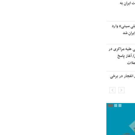
 ایران به
آسمان کشور بسته شد
لی سیتی» وارد
ترامپ پس از دیدار با نتانیاهو:
یران شد
مذاکرات با ایران باید ادامه یابد
ی علیه مراکزی در
هشدار قاطعانه سرلشکر موسوی
 آغاز پاسخ
درباره حمله دوباره به ایران؛ ضربات
ملات
شدیدتری وارد خواهیم کرد
انفجار در برخی
بانک جهانی خط فقر در ایران را اعلام
کرد

