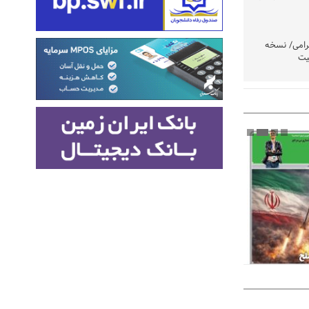
رامی/ نسخه
یت
وشتند
نی در اولویت
مردم امشب
» اعلام شد
تولید باشد/
تکذیب شد
ست