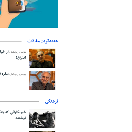
جزئیات فعال‌سازی «کیف پول ایران»
جدیدترین مقالات
از خیا
یونس رنجکش
افتراق!
سفره نا
یونس رنجکش
فرهنگی
خبرنگارانی که جنگ
نوشتند