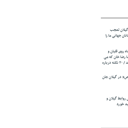
تاگرامی/ نسخه
 پزشک‌نماها
یخ نوشتند
گیلان تعجب
نان جهانی ما را
زمینی در
ت
ه روی قلیان و
با مردم امشب
ا رضا خان که می
رفت همه شاد بودند / ۲۰ نکته درباره
یران» اعلام
” در گیلان جان
یان تولید باشد/
 روابط گیلان و
ی» تکذیب شد
ید خورد
ده است