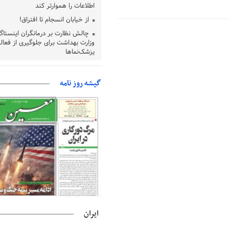
اطلاعات را هموارتر کند
از خیابان انسجام تا افتراق!
چالش نظارت بر درمانگران اینستاگ
وزارت بهداشت برای جلوگیری از فعال
پزشک‌نماها
خبرنگارانی که جنگ را برای تاریخ ن
پشتیبانی از زنجیره ارزش بادام زمی
گیشه روز نامه
سیاست‌های حمایتی گیلان است
بخش دوم گفت‌وگوی پزشکیان با 
پخش می‌شود
جزئیات فعال‌سازی «کیف پول ایران
حمایت از مرزنشینان نباید به زیان 
مواد اولیه با کولبری وارد شود
شایعه «معافیت سربازان فراری» 
امیر اکرمی‌نیا: ارتش کاملاً آماده ا
ایران