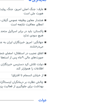
عارف: جنگ اصلی امروز، جنگ روایت‌ه
هویت ملی است
هشدار معاون وظیفه عمومی گیلان به
اعطای معافیت شایعه است
پاکستان: باید در برابر اسرائیل متحد
هیچ سودی ندارد
جهانگیر: امروز خبرنگاران ایران به 
می‌درخشند
اتفاق عجیب در استقلال؛ امضای شجا
صورت‌های مالی ٩ماه پس از استعفا
دولت تلاش کرد دسترسی خبرنگاران ب
اطلاعات را هموارتر کند
از خیابان انسجام تا افتراق!
چالش نظارت بر درمانگران اینستاگرا
بهداشت برای جلوگیری از فعالیت پزش
دولت