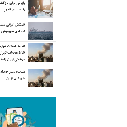
آسمان کشور بسته شد
رایزنی برای بازگشت
رتبه‌بندی تایمز
ترامپ پس از دیدار با نتانیاهو:
نفتکش ایرانی «سی
مذاکرات با ایران باید ادامه یابد
آب‌های سرزمینی ا
هشدار قاطعانه سرلشکر موسوی
ادامه حملات هوای
درباره حمله دوباره به ایران؛ ضربات
نقاط مختلف تهران/
شدیدتری وارد خواهیم کرد
موشکی ایران به ح
بانک جهانی خط فقر در ایران را اعلام
شنیده شدن صدای 
کرد
شهرهای ایران