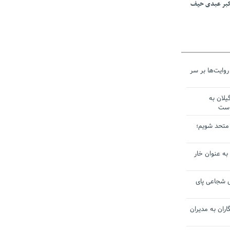
اکبر عبدی حیف
وایت‌ها بر سر
لان به
است
ل متحد شویم؛
 به عنوان خار
ی شجاعی پای
ران به مدیران