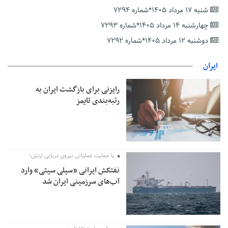
عارف: جنگ اصلی امروز، جنگ روایت‌ها بر سر امید و هویت ملی
شنبه ۱۷ مرداد ۱۴۰۵*شماره ۷۲۹۴
است
چهارشنبه ۱۴ مرداد ۱۴۰۵*شماره ۷۲۹۳
هشدار معاون وظیفه عمومی گیلان به سربازان فراری؛ اعطای
معافیت شایعه است
دوشنبه ۱۲ مرداد ۱۴۰۵*شماره ۷۲۹۲
پاکستان: باید در برابر اسرائیل متحد شویم؛ عادی‌سازی هیچ سودی
ندارد
ایران
جهانگیر: امروز خبرنگاران ایران به عنوان خار چشم می‌درخشند
رایزنی برای بازگشت ایران به
اتفاق عجیب در استقلال؛ امضای شجاعی پای صورت‌های مالی ٩ماه
رتبه‌بندی تایمز
پس از استعفا
با حمایت عملیاتی نیروی دریایی ارتش؛
نفتکش ایرانی «سیلی سیتی» وارد
آب‌های سرزمینی ایران شد