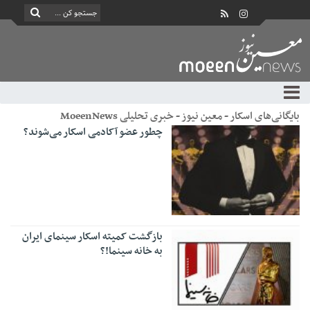
بایگانی‌های اسکار - معین نیوز - خبری تحلیلی MoeenNews
چطور عضو آکادمی اسکار می‌شوند؟
بازگشت کمیته اسکار سینمای ایران
به خانه سینما!؟