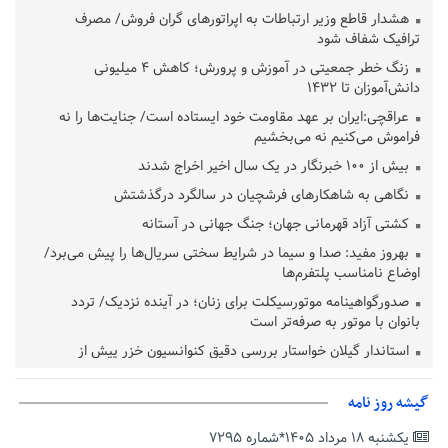
هشدار قاطع وزیر ارتباطات به اپراتورهای گران فروش/ مصرف
ترافیک شفاف شود
زنگ خطر جمعیتی در آموزش و پرورش؛ کاهش ۴ میلیونی
دانش‌آموزان تا ۱۴۳۲
عراقچی:ایران بر عهد مقاومت خود ایستاده است/ جنایت‌ها را نه
فراموش می‌کنیم نه می‌بخشیم
بیش از ۱۰۰ خبرنگار در یک سال اخیر اخراج شدند
نگاهی به شاهکارهای فرشچیان در سالگرد درگذشتش
کشتی آزاد قهرمانی جهان؛ جنگ جهانی در آستانه
بهروز مفید: صدا و سیما در شرایط سختی سریال‌ها را پیش می‌برد/
اوضاع نامناسب پلتفرم‌ها
صدورگواهینامه موتورسیکلت برای زنان؛ در آینده نزدیک/ تردد
بانوان با موتور به‌ صرفه‌تر است
استاندار گیلان خواستار بررسی دقیق کنوانسیون خزر پیش از
تصویب در مجلس شد
پزشکیان‌: بهترین زمان برای دستیابی به توافق شرایط کنونی است/از
گیشه روز نامه
حقوق ملت کوتاه نمی‌آییم
یکشنبه ۱۸ مرداد ۱۴۰۵*شماره ۷۲۹۵