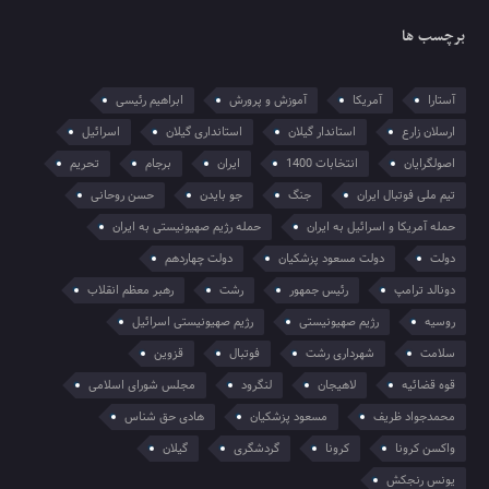
برچسب ها
آستارا
آمریکا
آموزش و پرورش
ابراهیم رئیسی
ارسلان زارع
استاندار گیلان
استانداری گیلان
اسرائیل
اصولگرایان
انتخابات 1400
ایران
برجام
تحریم
تیم ملی فوتبال ایران
جنگ
جو بایدن
حسن روحانی
حمله آمریکا و اسرائیل به ایران
حمله رژیم صهیونیستی به ایران
دولت
دولت مسعود پزشکیان
دولت چهاردهم
دونالد ترامپ
رئیس جمهور
رشت
رهبر معظم انقلاب
روسیه
رژیم صهیونیستی
رژیم صهیونیستی اسرائیل
سلامت
شهرداری رشت
فوتبال
قزوین
قوه قضائیه
لاهیجان
لنگرود
مجلس شورای اسلامی
محمدجواد ظریف
مسعود پزشکیان
هادی حق شناس
واکسن کرونا
کرونا
گردشگری
گیلان
یونس رنجکش