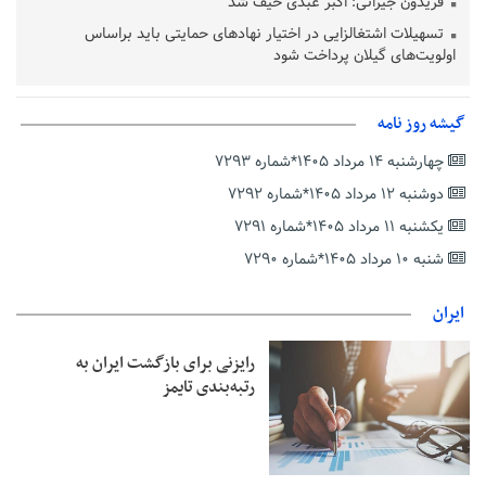
فریدون جیرانی: اکبر عبدی حیف شد
تسهیلات اشتغالزایی در اختیار نهادهای حمایتی باید براساس
اولویت‌های گیلان پرداخت شود
زمان جلسه سرنوشت‌ساز هیات رئیسه فدراسیون فوتبال با حضور
قلعه‌نویی مشخص شد
گیشه روز نامه
دفتر رهبر انقلاب: مطالب خارج از مراجع رسمی فاقد سندیت است
چهارشنبه ۱۴ مرداد ۱۴۰۵*شماره ۷۲۹۳
بقائی: فضای مذاکرات فنی و سیاسی ایران و عمان درباره تنگه هرمز،
مثبت است
دوشنبه ۱۲ مرداد ۱۴۰۵*شماره ۷۲۹۲
رئیس سازمان جهاد کشاورزی استان: کشاورزان گیلان نسبت به
یکشنبه ۱۱ مرداد ۱۴۰۵*شماره ۷۲۹۱
دریافت یارانه کود اقدام کنند
شنبه ۱۰ مرداد ۱۴۰۵*شماره ۷۲۹۰
تمدید مهلت اظهارنامه‌های مالیاتی سال ۱۴۰۴ تا پایان شهریورماه
ایران
رایزنی برای بازگشت ایران به
رتبه‌بندی تایمز