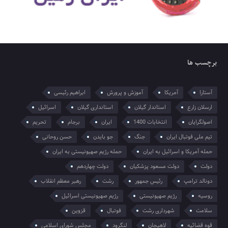
برچسب ها
آستارا
آمریکا
آموزش و پرورش
ابراهیم رئیسی
ارسلان زارع
استاندار گیلان
استانداری گیلان
اسرائیل
اصولگرایان
انتخابات 1400
ایران
برجام
تحریم
تیم ملی فوتبال ایران
جنگ
جو بایدن
حسن روحانی
حمله آمریکا و اسرائیل به ایران
حمله رژیم صهیونیستی به ایران
دولت
دولت مسعود پزشکیان
دولت چهاردهم
دونالد ترامپ
رئیس جمهور
رشت
رهبر معظم انقلاب
روسیه
رژیم صهیونیستی
رژیم صهیونیستی اسرائیل
سلامت
شهرداری رشت
فوتبال
قزوین
قوه قضائیه
لاهیجان
لنگرود
مجلس شورای اسلامی