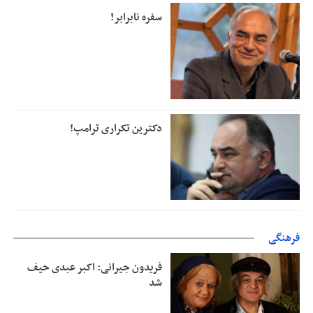
سفره نابرابر!
دکترین تکراری ترامپ!
فرهنگی
فریدون جیرانی: اکبر عبدی حیف
شد