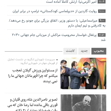
امیر اکرمی‌نیا: ارتش کاملاً آماده است
11:04
روایت گاردین از «دیپلماسی کودکستانی» ترامپ در برابر ایران
10:00
میراسماعیلی: با دستور وزیر، اتفاق بزرگی برای جودو رخ می‌دهد/
9:00
به کادرفنی و تیم ایمان دارم
پرتغال خواستار محرومیت مراکش از میزبانی جام جهانی ۲۰۳۰
8:51
شد
فریدون جیرانی: اکبر عبدی حیف شد
8:41
محبوب
جدید
کامنت
تسهیلات اشتغالزایی در اختیار نهادهای حمایتی باید براساس
0:58
سرپرست شهرداری لنگرود در نشست تجلیل
اولویت‌های گیلان پرداخت شود
از قهرمان جهان در شهرداری لنگرود:
از مسئولین ورزش گیلان تعجب
زمان جلسه سرنوشت‌ساز هیات رئیسه فدراسیون فوتبال با حضور
2:53
میکنم که چرا قهرمانان جهانی ما را
قلعه‌نویی مشخص شد
نمی بینند
دفتر رهبر انقلاب: مطالب خارج از مراجع رسمی فاقد سندیت
2:50
است
تصویر ناصرالدین شاه روی قلیان و
بقائی: فضای مذاکرات فنی و سیاسی ایران و عمان درباره تنگه
2:46
قوری باقی مانده اما رضا خان که می
هرمز، مثبت است
رفت همه شاد بودند / ۲۰ نکته