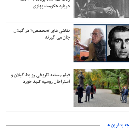
درباره حکومت پهلوی
رئیس سازمان جهاد کشاورزی استان: کشاورزان گیلان نسبت به
1:30
دریافت یارانه کود اقدام کنند
تمدید مهلت اظهارنامه‌های مالیاتی سال ۱۴۰۴ تا پایان شهریورماه
1:00
نقاشی های “محصص” در گیلان
جان می گیرند
فیلم مستند تاریخی روابط گیلان و
استراخان روسیه کلید خورد
جديدترين ها