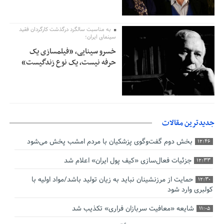
به مناسبت سالگرد درگذشت کارگردان فقید
سینمای ایران؛
خسرو سینایی، «فیلمسازی یک
حرفه نیست، یک نوع زندگیست»
جدیدترین مقالات
بخش دوم گفت‌وگوی پزشکیان با مردم امشب پخش می‌شود
12:46
جزئیات فعال‌سازی «کیف پول ایران» اعلام شد
12:33
حمایت از مرزنشینان نباید به زیان تولید باشد/مواد اولیه با
12:30
کولبری وارد شود
شایعه «معافیت سربازان فراری» تکذیب شد
11:05