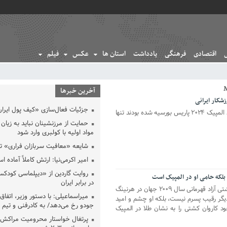
اقتصادی
فرهنگی
یادداشت
استان ها
عکس
فیلم
آخرین خبرها
جزئیات فعال‌سازی «کیف پول ایران
معین نیوز_از میان ۱۵ ورزشکاری که برای المپیک ۲۰۲۴ پاریس بورسیه شده بودند تنها
حمایت از مرزنشینان نباید به زیان 
مواد اولیه با کولبری وارد شود
شایعه «معافیت سربازان فراری» 
امیر اکرمی‌نیا: ارتش کاملاً آماده ا
روایت گاردین از «دیپلماسی کودکس
لکه حامی او در المپیک است
در برابر ایران
معین نیوز_دارنده مدال نقره پیکارهای کشتی آزاد قهرمانی سال ۲۰۰۹ جهان در هرنینگ
میراسماعیلی: با دستور وزیر، اتفاق 
دیگر رقیب پسرم نیست، بلکه او چشم و امید
جودو رخ می‌دهد/ به کادرفنی و تیم ا
د کاروان کشتی را به نشان طلا در المپیک
پرتغال خواستار محرومیت مراکش ا