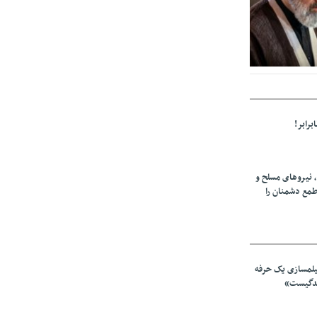
ز مراجع رسمی
برابر!
، نیروهای مسلح و
طمع دشمنان را
یلمسازی یک حرفه
ندگیست»