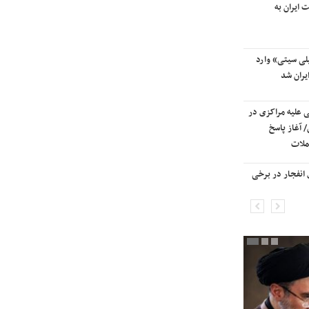
 ایران به
آسمان کشور بسته شد
لی سیتی» وارد
ترامپ پس از دیدار با نتانیاهو:
یران شد
مذاکرات با ایران باید ادامه یابد
ی علیه مراکزی در
هشدار قاطعانه سرلشکر موسوی
 آغاز پاسخ
درباره حمله دوباره به ایران؛ ضربات
ملات
شدیدتری وارد خواهیم کرد
انفجار در برخی
بانک جهانی خط فقر در ایران را اعلام
کرد

