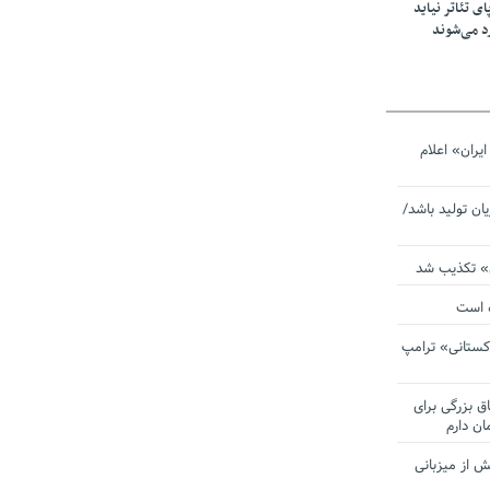
ی تئاتر نیاید
د می‌شوند
یران» اعلام
یان تولید باشد/
ی» تکذیب شد
ده است
دکستانی» ترامپ
اق بزرگی برای
ان دارم
 از میزبانی