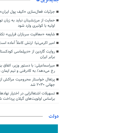
جزئیات فعال‌سازی «کیف پول ایران»
حمایت از مرزنشینان نباید به زیان تو
اولیه با کولبری وارد شود
شایعه «معافیت سربازان فراری» تک
امیر اکرمی‌نیا: ارتش کاملاً آماده است
روایت گاردین از «دیپلماسی کودکستا
برابر ایران
میراسماعیلی: با دستور وزیر، اتفاق ب
رخ می‌دهد/ به کادرفنی و تیم ایمان د
پرتغال خواستار محرومیت مراکش از 
جهانی ۲۰۳۰ شد
تسهیلات اشتغالزایی در اختیار نهادها
براساس اولویت‌های گیلان پرداخت ش
دولت