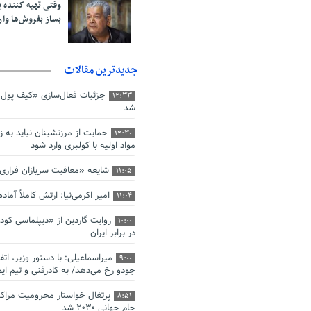
وقتی تهیه کننده پا
بساز بفروش‌ها وار
جدیدترین مقالات
جزئیات فعال‌سازی «کیف پول ا
12:33
شد
حمایت از مرزنشینان نباید به ز
12:30
مواد اولیه با کولبری وارد شود
شایعه «معافیت سربازان فرار
11:05
امیر اکرمی‌نیا: ارتش کاملاً آما
11:04
روایت گاردین از «دیپلماسی کو
10:00
در برابر ایران
میراسماعیلی: با دستور وزیر، اتف
9:00
جودو رخ می‌دهد/ به کادرفنی و تیم ایم
پرتغال خواستار محرومیت مراکش
8:51
جام جهانی ۲۰۳۰ شد