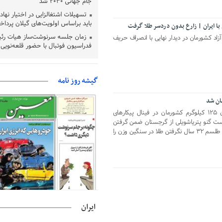
جام جهانی ۲۰۳۰ شد
تسهیلات اشتغالزایی در اختیار نها
باید براساس اولویت‌های گیلان پردا
با ایران | زارع بدون دردسر طلا گرفت
زمان جلسه سرنوشت‌ساز هیات رئ
ی گیر وزن ۱۲۵ کیلوگرم آزاد کشورمان در دیدار نهایی با انصراف حریف
فدراسیون فوتبال با حضور قلعه‌نو
دفتر رهبر انقلاب: مطالب خارج از
فاقد سندیت است
گیشه روز نامه
بقائی: فضای مذاکرات فنی و سیاسی
عمان درباره تنگه هرمز، مثبت است
رئیس سازمان جهاد کشاورزی استان
معین نیوز_امیرحسین زارع نماینده وزن ۱۲۵ کیلوگرم کشورمان در فینال پیکارهای
گیلان نسبت به دریافت یارانه کود اقد
 نروژ با شکست گنو پتریاشویلی از گرجستان ضمن گرفتن
انتقام شکست المپیک مدال طلا گرفت و طلسم ۳۲ سال نگرفتن طلا در سنگین وزن را
پایان شهریورماه
پایان صف تمدید مجوز خودروهای 
آزاد انزلی
صنایع گیلان برای زمستان سوخت د
کنند
ایران