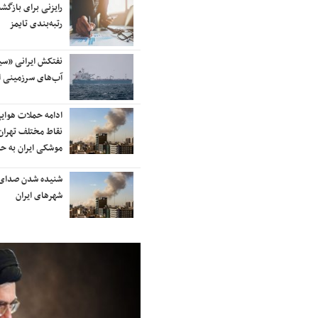
آسمان کشور بسته شد
رایزنی برای بازگشت
رتبه‌بندی تایمز
ترامپ پس از دیدار با نتانیاهو:
نفتکش ایرانی «سی
مذاکرات با ایران باید ادامه یابد
آب‌های سرزمینی ا
هشدار قاطعانه سرلشکر موسوی
ادامه حملات هوای
درباره حمله دوباره به ایران؛ ضربات
نقاط مختلف تهران/
شدیدتری وارد خواهیم کرد
موشکی ایران به ح
بانک جهانی خط فقر در ایران را اعلام
شنیده شدن صدای 
کرد
شهرهای ایران