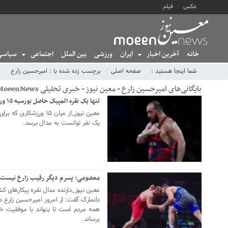
عکس
فیلم
خانه
آخرین اخبار
ایران
ورزشی
بین الملل
اجتماعی
سیاسی
شما اینجا هستید :
صفحه اصلی
برچسب زده شده با : امیرحسین زارع
بایگانی‌های امیرحسین زارع - معین نیوز - خبری تحلیلی MoeenNews
تنها یک نقره المپیک حاصل بورسیه ۱۵ ورزشکار ایرانی
25 سپتامبر 2024
یک نفر توانست به مدال برسد.
معصومی: پسرم دیگر رقیب زارع نیست ب
22 مه 2024
دانمارک گفت: از امروز امیرحسین زارع 
همه مردم است تا بتواند با موفقیت خو
برساند.