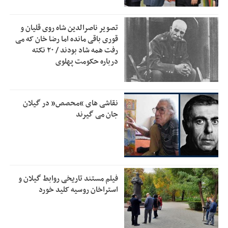
دفتر رهبر انقلاب: مطالب خارج از مراجع رسمی فاقد سندیت
2:50
است
تصویر ناصرالدین شاه روی قلیان و
بقائی: فضای مذاکرات فنی و سیاسی ایران و عمان درباره تنگه
2:46
قوری باقی مانده اما رضا خان که می
هرمز، مثبت است
رفت همه شاد بودند / ۲۰ نکته
درباره حکومت پهلوی
رئیس سازمان جهاد کشاورزی استان: کشاورزان گیلان نسبت به
1:30
دریافت یارانه کود اقدام کنند
تمدید مهلت اظهارنامه‌های مالیاتی سال ۱۴۰۴ تا پایان شهریورماه
1:00
نقاشی های “محصص” در گیلان
جان می گیرند
فیلم مستند تاریخی روابط گیلان و
استراخان روسیه کلید خورد