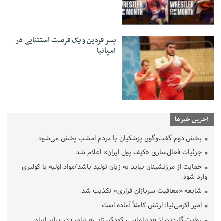
پسر فردین و یک فرصت استثنایی در
اسپانیا
آخرین خبرها
بخش دوم گفت‌وگوی پزشکیان با مردم امشب پخش می‌شود
جزئیات فعال‌سازی «کیف پول ایران» اعلام شد
حمایت از مرزنشینان نباید به زیان تولید باشد/مواد اولیه با کولبری
وارد شود
شایعه «معافیت سربازان فراری» تکذیب شد
امیر اکرمی‌نیا: ارتش کاملاً آماده است
روایت گاردین از «دیپلماسی کودکستانی» ترامپ در برابر ایران