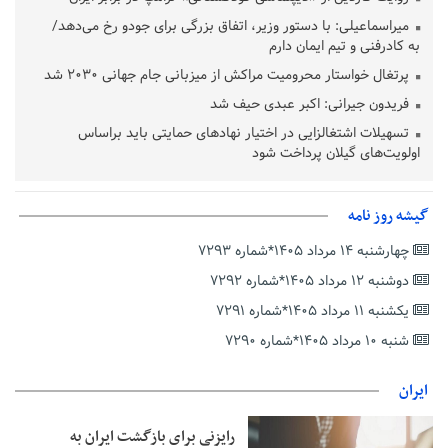
میراسماعیلی: با دستور وزیر، اتفاق بزرگی برای جودو رخ می‌دهد/
به کادرفنی و تیم ایمان دارم
پرتغال خواستار محرومیت مراکش از میزبانی جام جهانی ۲۰۳۰ شد
فریدون جیرانی: اکبر عبدی حیف شد
تسهیلات اشتغالزایی در اختیار نهادهای حمایتی باید براساس
اولویت‌های گیلان پرداخت شود
زمان جلسه سرنوشت‌ساز هیات رئیسه فدراسیون فوتبال با حضور
قلعه‌نویی مشخص شد
گیشه روز نامه
دفتر رهبر انقلاب: مطالب خارج از مراجع رسمی فاقد سندیت است
چهارشنبه ۱۴ مرداد ۱۴۰۵*شماره ۷۲۹۳
بقائی: فضای مذاکرات فنی و سیاسی ایران و عمان درباره تنگه هرمز،
مثبت است
دوشنبه ۱۲ مرداد ۱۴۰۵*شماره ۷۲۹۲
رئیس سازمان جهاد کشاورزی استان: کشاورزان گیلان نسبت به
یکشنبه ۱۱ مرداد ۱۴۰۵*شماره ۷۲۹۱
دریافت یارانه کود اقدام کنند
شنبه ۱۰ مرداد ۱۴۰۵*شماره ۷۲۹۰
تمدید مهلت اظهارنامه‌های مالیاتی سال ۱۴۰۴ تا پایان شهریورماه
ایران
رایزنی برای بازگشت ایران به