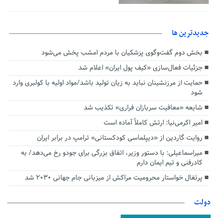
جديدترين ها
بخش دوم گفت‌وگوی پزشکیان با مردم امشب پخش می‌شود
جزئیات فعال‌سازی «کیف پول ایران» اعلام شد
حمایت از مرزنشینان نباید به زیان تولید باشد/مواد اولیه با کولبری وارد
شود
شایعه «معافیت سربازان فراری» تکذیب شد
امیر اکرمی‌نیا: ارتش کاملاً آماده است
روایت گاردین از «دیپلماسی کودکستانی» ترامپ در برابر ایران
میراسماعیلی: با دستور وزیر، اتفاق بزرگی برای جودو رخ می‌دهد/ به
کادرفنی و تیم ایمان دارم
پرتغال خواستار محرومیت مراکش از میزبانی جام جهانی ۲۰۳۰ شد
دولت