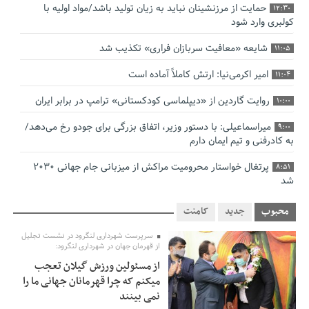
حمایت از مرزنشینان نباید به زیان تولید باشد/مواد اولیه با
12:30
کولبری وارد شود
شایعه «معافیت سربازان فراری» تکذیب شد
11:05
امیر اکرمی‌نیا: ارتش کاملاً آماده است
11:04
روایت گاردین از «دیپلماسی کودکستانی» ترامپ در برابر ایران
10:00
میراسماعیلی: با دستور وزیر، اتفاق بزرگی برای جودو رخ می‌دهد/
9:00
به کادرفنی و تیم ایمان دارم
پرتغال خواستار محرومیت مراکش از میزبانی جام جهانی ۲۰۳۰
8:51
شد
فریدون جیرانی: اکبر عبدی حیف شد
8:41
محبوب
جدید
کامنت
تسهیلات اشتغالزایی در اختیار نهادهای حمایتی باید براساس
0:58
سرپرست شهرداری لنگرود در نشست تجلیل
اولویت‌های گیلان پرداخت شود
از قهرمان جهان در شهرداری لنگرود:
از مسئولین ورزش گیلان تعجب
زمان جلسه سرنوشت‌ساز هیات رئیسه فدراسیون فوتبال با حضور
2:53
میکنم که چرا قهرمانان جهانی ما را
قلعه‌نویی مشخص شد
نمی بینند