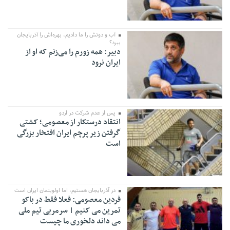
آب و دونش را ما دادیم، بهره‌اش را آذربایجان
ببرد؟
دبیر: همه زورم را می‌زنم که او از
ایران نرود
پس از عدم شرکت در اردو
انتقاد درستکار از معصومی؛ کشتی
گرفتن زیر پرچم ایران افتخار بزرگی
است
در آذربایجان هستیم، اما اولویتمان ایران است
فردین معصومی: فعلا فقط در باکو
تمرین می کنیم | سرمربی تیم ملی
می داند دلخوری ما چیست