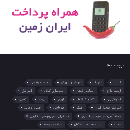
برچسب ها
آستارا
آمریکا
آموزش و پرورش
ابراهیم رئیسی
ارسلان زارع
استاندار گیلان
استانداری گیلان
اسرائیل
اصولگرایان
انتخابات 1400
ایران
برجام
تحریم
تیم ملی فوتبال ایران
جنگ
جو بایدن
حسن روحانی
حمله آمریکا و اسرائیل به ایران
حمله رژیم صهیونیستی به ایران
دولت
دولت مسعود پزشکیان
دولت چهاردهم