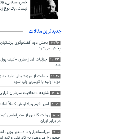
خسرو سینایی، «ف
نیست، یک نوع ز
جدیدترین مقالات
بخش دوم گفت‌وگوی پزشکیان 
12:46
پخش می‌شود
جزئیات فعال‌سازی «کیف پول ا
12:33
شد
حمایت از مرزنشینان نباید به ز
12:30
مواد اولیه با کولبری وارد شود
شایعه «معافیت سربازان فرار
11:05
امیر اکرمی‌نیا: ارتش کاملاً آما
11:04
روایت گاردین از «دیپلماسی کو
10:00
در برابر ایران
میراسماعیلی: با دستور وزیر، اتف
9:00
جودو رخ می‌دهد/ به کادرفنی و تیم ایم