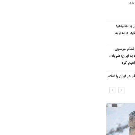
 شد
رایزنی برای بازگشت ایران به
رتبه‌بندی تایمز
با نتانیاهو:
نفتکش ایرانی «سیلی سیتی» وارد
ید ادامه یابد
آب‌های سرزمینی ایران شد
رلشکر موسوی
ادامه حملات هوایی علیه مراکزی در
 به ایران؛ ضربات
نقاط مختلف تهران/ آغاز پاسخ
هیم کرد
موشکی ایران به حملات
در ایران را اعلام
شنیده شدن صدای انفجار در برخی
شهرهای ایران

