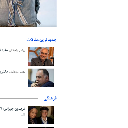
حمایت از مرزنشینان نباید به زیان ت
اولیه با کولبری وارد شود
جدیدترین مقالات
سفره نا
یونس رنجکش
دکترین
یونس رنجکش
فرهنگی
فریدون جیرانی: 
شد