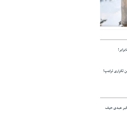
ولید باشد/مواد
برابر!
 تکراری ترامپ!
اکبر عبدی حیف