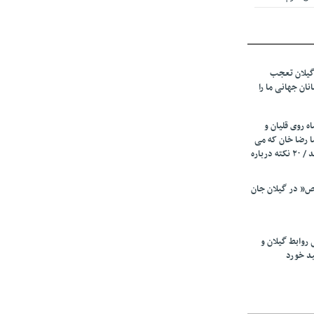
 از میزبانی
ف شد
گیلان تعجب
نهادهای حمایتی
نان جهانی ما را
 شود
 رئیسه
ه روی قلیان و
ی مشخص شد
ا رضا خان که می
رفت همه شاد بودند / ۲۰ نکته درباره
 از مراجع رسمی
” در گیلان جان
اسی ایران و
ان: کشاورزان
 روابط گیلان و
 کنند
ید خورد
تمدید مهلت اظهارنامه‌های مالیاتی سال ۱۴۰۴ تا