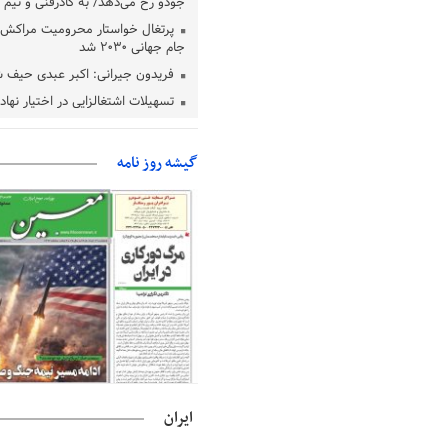
جودو رخ می‌دهد/ به کادرفنی و تیم ا
پرتغال خواستار محرومیت مراکش ا
جام جهانی ۲۰۳۰ شد
فریدون جیرانی: اکبر عبدی حیف 
تسهیلات اشتغالزایی در اختیار نها
باید براساس اولویت‌های گیلان پردا
زمان جلسه سرنوشت‌ساز هیات رئ
گیشه روز نامه
فدراسیون فوتبال با حضور قلعه‌نو
دفتر رهبر انقلاب: مطالب خارج از
فاقد سندیت است
بقائی: فضای مذاکرات فنی و سیاسی
عمان درباره تنگه هرمز، مثبت است
رئیس سازمان جهاد کشاورزی استان
گیلان نسبت به دریافت یارانه کود اقد
پایان شهریورماه
ایران