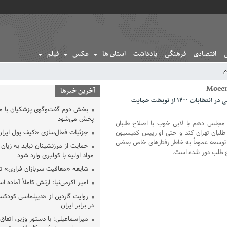
اقتصادی
فرهنگی
یادداشت
استان ها
عکس
فیلم
م
آخرین خبرها
اعتدال و توسعه به دنبال ائتلاف؛ چه کسی در انتخابات ۱۴۰۰ از نوبخت حمایت
بخش دوم گفت‌وگوی پزشکیان با 
پخش می‌شود
 مجلس دهم با لابی خوب با اصلاح طلبان
جزئیات فعال‌سازی «کیف پول ایران
 طلبان تهران کند و حتی او رییس کمیسیون
وسعه عموماً به خاطر رفتار‌های خاص بعضی
حمایت از مرزنشینان نباید به زیان 
ح طلب دور شده است.
مواد اولیه با کولبری وارد شود
شایعه «معافیت سربازان فراری» 
امیر اکرمی‌نیا: ارتش کاملاً آماده ا
روایت گاردین از «دیپلماسی کودکس
در برابر ایران
میراسماعیلی: با دستور وزیر، اتفاق 