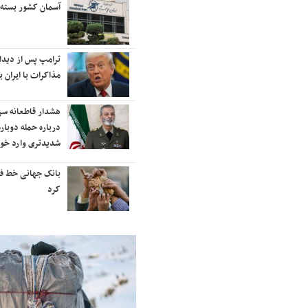
رایزنی برای بازگشت ایران به
آسمان کشور بسته
رتبه‌بندی تایمز
نفتکش ایرانی «سیلی سیتی» وارد
ترامپ پس از دیدار 
آب‌های سرزمینی ایران شد
مذاکرات با ایران با
ادامه حملات هوایی علیه مراکزی در
هشدار قاطعانه س
نقاط مختلف تهران/ آغاز پاسخ
درباره حمله دوباره
موشکی ایران به حملات
شدیدتری وارد خوا
شنیده شدن صدای انفجار در برخی
بانک جهانی خط فقر 
شهرهای ایران
کرد