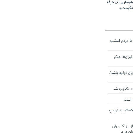
یلمسازی یک حرفه
ندگیست»
با مردم امشب
یران» اعلام
یان تولید باشد/
ی» تکذیب شد
ده است
دکستانی» ترامپ
اق بزرگی برای
ان دارم