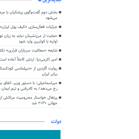
بخش دوم گفت‌وگوی پزشکیان با م
می‌شود
جزئیات فعال‌سازی «کیف پول ایران»
حمایت از مرزنشینان نباید به زیان تو
اولیه با کولبری وارد شود
شایعه «معافیت سربازان فراری» تک
امیر اکرمی‌نیا: ارتش کاملاً آماده است
روایت گاردین از «دیپلماسی کودکستا
برابر ایران
میراسماعیلی: با دستور وزیر، اتفاق ب
رخ می‌دهد/ به کادرفنی و تیم ایمان د
پرتغال خواستار محرومیت مراکش از 
جهانی ۲۰۳۰ شد
دولت