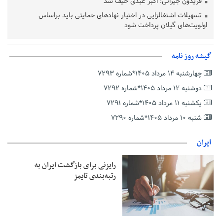
فریدون جیرانی: اکبر عبدی حیف شد
تسهیلات اشتغالزایی در اختیار نهادهای حمایتی باید براساس
اولویت‌های گیلان پرداخت شود
زمان جلسه سرنوشت‌ساز هیات رئیسه فدراسیون فوتبال با حضور
قلعه‌نویی مشخص شد
گیشه روز نامه
دفتر رهبر انقلاب: مطالب خارج از مراجع رسمی فاقد سندیت است
چهارشنبه ۱۴ مرداد ۱۴۰۵*شماره ۷۲۹۳
بقائی: فضای مذاکرات فنی و سیاسی ایران و عمان درباره تنگه هرمز،
مثبت است
دوشنبه ۱۲ مرداد ۱۴۰۵*شماره ۷۲۹۲
رئیس سازمان جهاد کشاورزی استان: کشاورزان گیلان نسبت به
یکشنبه ۱۱ مرداد ۱۴۰۵*شماره ۷۲۹۱
دریافت یارانه کود اقدام کنند
شنبه ۱۰ مرداد ۱۴۰۵*شماره ۷۲۹۰
تمدید مهلت اظهارنامه‌های مالیاتی سال ۱۴۰۴ تا پایان شهریورماه
ایران
رایزنی برای بازگشت ایران به
رتبه‌بندی تایمز