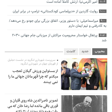
امیر اکرمی‌نیا: ارتش کاملاً آماده است
11:04
روایت گاردین از «دیپلماسی کودکستانی» ترامپ در برابر ایران
10:00
میراسماعیلی: با دستور وزیر، اتفاق بزرگی برای جودو رخ می‌دهد/
9:00
به کادرفنی و تیم ایمان دارم
پرتغال خواستار محرومیت مراکش از میزبانی جام جهانی ۲۰۳۰
8:51
شد
فریدون جیرانی: اکبر عبدی حیف شد
8:41
محبوب
جدید
کامنت
تسهیلات اشتغالزایی در اختیار نهادهای حمایتی باید براساس
0:58
سرپرست شهرداری لنگرود در نشست تجلیل
اولویت‌های گیلان پرداخت شود
از قهرمان جهان در شهرداری لنگرود:
از مسئولین ورزش گیلان تعجب
زمان جلسه سرنوشت‌ساز هیات رئیسه فدراسیون فوتبال با حضور
2:53
میکنم که چرا قهرمانان جهانی ما را
قلعه‌نویی مشخص شد
نمی بینند
دفتر رهبر انقلاب: مطالب خارج از مراجع رسمی فاقد سندیت
2:50
است
تصویر ناصرالدین شاه روی قلیان و
بقائی: فضای مذاکرات فنی و سیاسی ایران و عمان درباره تنگه
2:46
قوری باقی مانده اما رضا خان که می
هرمز، مثبت است
رفت همه شاد بودند / ۲۰ نکته