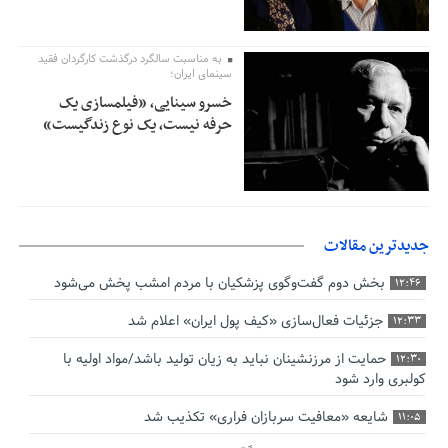
به مناسبت سالگرد درگذشت کارگردان فقید
سینمای ایران؛
خسرو سینایی، «فیلمسازی یک
حرفه نیست، یک نوع زندگیست»
جدیدترین مقالات
بخش دوم گفت‌وگوی پزشکیان با مردم امشب پخش می‌شود
12:46
جزئیات فعال‌سازی «کیف پول ایران» اعلام شد
12:33
حمایت از مرزنشینان نباید به زیان تولید باشد/مواد اولیه با
12:30
کولبری وارد شود
شایعه «معافیت سربازان فراری» تکذیب شد
11:05