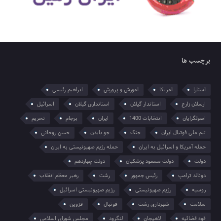
برچسب ها
آستارا
آمریکا
آموزش و پرورش
ابراهیم رئیسی
ارسلان زارع
استاندار گیلان
استانداری گیلان
اسرائیل
اصولگرایان
انتخابات 1400
ایران
برجام
تحریم
تیم ملی فوتبال ایران
جنگ
جو بایدن
حسن روحانی
حمله آمریکا و اسرائیل به ایران
حمله رژیم صهیونیستی به ایران
دولت
دولت مسعود پزشکیان
دولت چهاردهم
دونالد ترامپ
رئیس جمهور
رشت
رهبر معظم انقلاب
روسیه
رژیم صهیونیستی
رژیم صهیونیستی اسرائیل
سلامت
شهرداری رشت
فوتبال
قزوین
قوه قضائیه
لاهیجان
لنگرود
مجلس شورای اسلامی