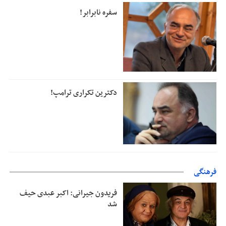
سفره نابرابر!
دکترین تکراری ترامپ!
فرهنگی
فریدون جیرانی: اکبر عبدی حیف
شد