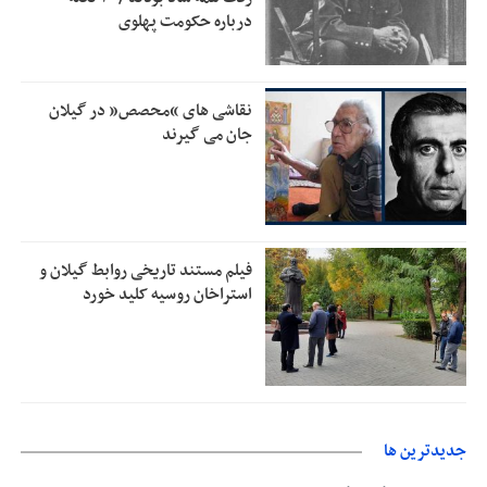
درباره حکومت پهلوی
رئیس سازمان جهاد کشاورزی استان: کشاورزان گیلان نسبت به
1:30
دریافت یارانه کود اقدام کنند
تمدید مهلت اظهارنامه‌های مالیاتی سال ۱۴۰۴ تا پایان شهریورماه
1:00
نقاشی های “محصص” در گیلان
جان می گیرند
فیلم مستند تاریخی روابط گیلان و
استراخان روسیه کلید خورد
جديدترين ها