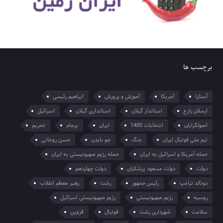
برچسب ها
آستارا
آمریکا
آموزش و پرورش
ابراهیم رئیسی
ارسلان زارع
استاندار گیلان
استانداری گیلان
اسرائیل
اصولگرایان
انتخابات 1400
ایران
برجام
تحریم
تیم ملی فوتبال ایران
جنگ
جو بایدن
حسن روحانی
حمله آمریکا و اسرائیل به ایران
حمله رژیم صهیونیستی به ایران
دولت
دولت مسعود پزشکیان
دولت چهاردهم
دونالد ترامپ
رئیس جمهور
رشت
رهبر معظم انقلاب
روسیه
رژیم صهیونیستی
رژیم صهیونیستی اسرائیل
سلامت
شهرداری رشت
فوتبال
قزوین