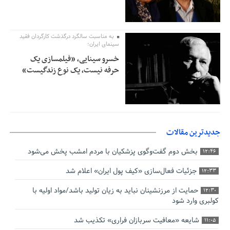
به مناسبت سالگرد درگذشت کارگردان فقید
سینمای ایران؛
خسرو سینایی، «فیلمسازی یک
حرفه نیست، یک نوع زندگیست»
جدیدترین مقالات
بخش دوم گفت‌وگوی پزشکیان با مردم امشب پخش می‌شود
12:46
جزئیات فعال‌سازی «کیف پول ایران» اعلام شد
12:33
حمایت از مرزنشینان نباید به زیان تولید باشد/مواد اولیه با
12:30
کولبری وارد شود
شایعه «معافیت سربازان فراری» تکذیب شد
11:05