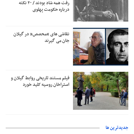
رفت همه شاد بودند / ۲۰ نکته
درباره حکومت پهلوی
رئیس سازمان جهاد کشاورزی استان: کشاورزان گیلان نسبت به
1:30
دریافت یارانه کود اقدام کنند
تمدید مهلت اظهارنامه‌های مالیاتی سال ۱۴۰۴ تا پایان شهریورماه
1:00
نقاشی های “محصص” در گیلان
جان می گیرند
فیلم مستند تاریخی روابط گیلان و
استراخان روسیه کلید خورد
جديدترين ها