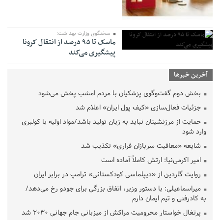
سخنگوی وزارت بهداشت:
ماسک تا ۹۵ درصد از انتقال کرونا
پیشگیری می‌کند
آخرین خبرها
بخش دوم گفت‌وگوی پزشکیان با مردم امشب پخش می‌شود
جزئیات فعال‌سازی «کیف پول ایران» اعلام شد
حمایت از مرزنشینان نباید به زیان تولید باشد/مواد اولیه با کولبری
وارد شود
شایعه «معافیت سربازان فراری» تکذیب شد
امیر اکرمی‌نیا: ارتش کاملاً آماده است
روایت گاردین از «دیپلماسی کودکستانی» ترامپ در برابر ایران
میراسماعیلی: با دستور وزیر، اتفاق بزرگی برای جودو رخ می‌دهد/
به کادرفنی و تیم ایمان دارم
پرتغال خواستار محرومیت مراکش از میزبانی جام جهانی ۲۰۳۰ شد