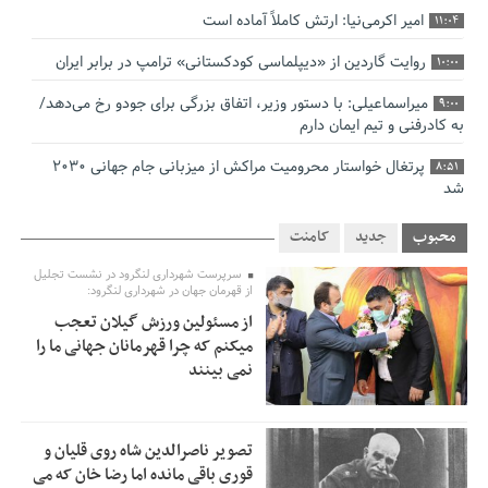
امیر اکرمی‌نیا: ارتش کاملاً آماده است
11:04
روایت گاردین از «دیپلماسی کودکستانی» ترامپ در برابر ایران
10:00
میراسماعیلی: با دستور وزیر، اتفاق بزرگی برای جودو رخ می‌دهد/
9:00
به کادرفنی و تیم ایمان دارم
پرتغال خواستار محرومیت مراکش از میزبانی جام جهانی ۲۰۳۰
8:51
شد
فریدون جیرانی: اکبر عبدی حیف شد
8:41
محبوب
جدید
کامنت
تسهیلات اشتغالزایی در اختیار نهادهای حمایتی باید براساس
0:58
سرپرست شهرداری لنگرود در نشست تجلیل
اولویت‌های گیلان پرداخت شود
از قهرمان جهان در شهرداری لنگرود:
از مسئولین ورزش گیلان تعجب
زمان جلسه سرنوشت‌ساز هیات رئیسه فدراسیون فوتبال با حضور
2:53
میکنم که چرا قهرمانان جهانی ما را
قلعه‌نویی مشخص شد
نمی بینند
دفتر رهبر انقلاب: مطالب خارج از مراجع رسمی فاقد سندیت
2:50
است
تصویر ناصرالدین شاه روی قلیان و
بقائی: فضای مذاکرات فنی و سیاسی ایران و عمان درباره تنگه
2:46
قوری باقی مانده اما رضا خان که می
هرمز، مثبت است