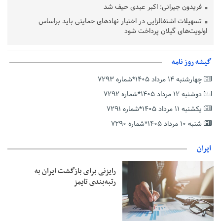
فریدون جیرانی: اکبر عبدی حیف شد
تسهیلات اشتغالزایی در اختیار نهادهای حمایتی باید براساس
اولویت‌های گیلان پرداخت شود
زمان جلسه سرنوشت‌ساز هیات رئیسه فدراسیون فوتبال با حضور
قلعه‌نویی مشخص شد
گیشه روز نامه
دفتر رهبر انقلاب: مطالب خارج از مراجع رسمی فاقد سندیت است
چهارشنبه ۱۴ مرداد ۱۴۰۵*شماره ۷۲۹۳
بقائی: فضای مذاکرات فنی و سیاسی ایران و عمان درباره تنگه هرمز،
مثبت است
دوشنبه ۱۲ مرداد ۱۴۰۵*شماره ۷۲۹۲
رئیس سازمان جهاد کشاورزی استان: کشاورزان گیلان نسبت به
یکشنبه ۱۱ مرداد ۱۴۰۵*شماره ۷۲۹۱
دریافت یارانه کود اقدام کنند
شنبه ۱۰ مرداد ۱۴۰۵*شماره ۷۲۹۰
تمدید مهلت اظهارنامه‌های مالیاتی سال ۱۴۰۴ تا پایان شهریورماه
ایران
رایزنی برای بازگشت ایران به
رتبه‌بندی تایمز