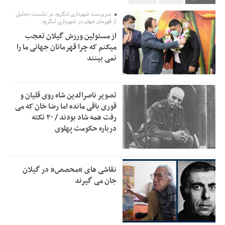
تسهیلات اشتغالزایی در اختیار نهادهای حمایتی باید براساس
0:58
سرپرست شهرداری لنگرود در نشست تجلیل
اولویت‌های گیلان پرداخت شود
از قهرمان جهان در شهرداری لنگرود:
از مسئولین ورزش گیلان تعجب
زمان جلسه سرنوشت‌ساز هیات رئیسه فدراسیون فوتبال با حضور
2:53
میکنم که چرا قهرمانان جهانی ما را
قلعه‌نویی مشخص شد
نمی بینند
دفتر رهبر انقلاب: مطالب خارج از مراجع رسمی فاقد سندیت
2:50
است
تصویر ناصرالدین شاه روی قلیان و
بقائی: فضای مذاکرات فنی و سیاسی ایران و عمان درباره تنگه
2:46
قوری باقی مانده اما رضا خان که می
هرمز، مثبت است
رفت همه شاد بودند / ۲۰ نکته
درباره حکومت پهلوی
رئیس سازمان جهاد کشاورزی استان: کشاورزان گیلان نسبت به
1:30
دریافت یارانه کود اقدام کنند
تمدید مهلت اظهارنامه‌های مالیاتی سال ۱۴۰۴ تا پایان شهریورماه
1:00
نقاشی های “محصص” در گیلان
جان می گیرند