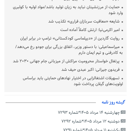
حمایت از مرزنشینان نباید به زیان تولید باشد/مواد اولیه با کولبری
وارد شود
شایعه «معافیت سربازان فراری» تکذیب شد
امیر اکرمی‌نیا: ارتش کاملاً آماده است
روایت گاردین از «دیپلماسی کودکستانی» ترامپ در برابر ایران
میراسماعیلی: با دستور وزیر، اتفاق بزرگی برای جودو رخ می‌دهد/
به کادرفنی و تیم ایمان دارم
پرتغال خواستار محرومیت مراکش از میزبانی جام جهانی ۲۰۳۰ شد
فریدون جیرانی: اکبر عبدی حیف شد
تسهیلات اشتغالزایی در اختیار نهادهای حمایتی باید براساس
اولویت‌های گیلان پرداخت شود
زمان جلسه سرنوشت‌ساز هیات رئیسه فدراسیون فوتبال با حضور
قلعه‌نویی مشخص شد
گیشه روز نامه
دفتر رهبر انقلاب: مطالب خارج از مراجع رسمی فاقد سندیت است
چهارشنبه ۱۴ مرداد ۱۴۰۵*شماره ۷۲۹۳
بقائی: فضای مذاکرات فنی و سیاسی ایران و عمان درباره تنگه هرمز،
مثبت است
دوشنبه ۱۲ مرداد ۱۴۰۵*شماره ۷۲۹۲
رئیس سازمان جهاد کشاورزی استان: کشاورزان گیلان نسبت به
یکشنبه ۱۱ مرداد ۱۴۰۵*شماره ۷۲۹۱