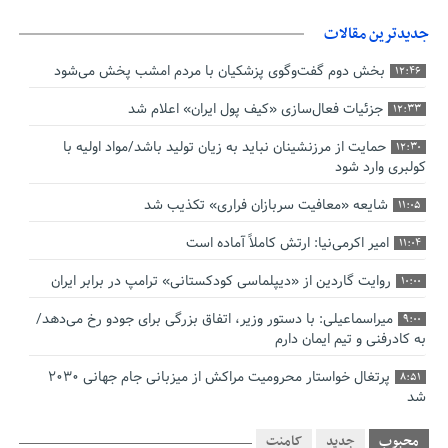
جدیدترین مقالات
بخش دوم گفت‌وگوی پزشکیان با مردم امشب پخش می‌شود
12:46
جزئیات فعال‌سازی «کیف پول ایران» اعلام شد
12:33
حمایت از مرزنشینان نباید به زیان تولید باشد/مواد اولیه با
12:30
کولبری وارد شود
شایعه «معافیت سربازان فراری» تکذیب شد
11:05
امیر اکرمی‌نیا: ارتش کاملاً آماده است
11:04
روایت گاردین از «دیپلماسی کودکستانی» ترامپ در برابر ایران
10:00
میراسماعیلی: با دستور وزیر، اتفاق بزرگی برای جودو رخ می‌دهد/
9:00
به کادرفنی و تیم ایمان دارم
پرتغال خواستار محرومیت مراکش از میزبانی جام جهانی ۲۰۳۰
8:51
شد
فریدون جیرانی: اکبر عبدی حیف شد
8:41
محبوب
جدید
کامنت