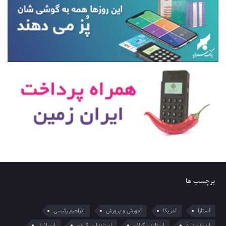
برچسب ها
آستارا
آمریکا
آموزش و پرورش
ابراهیم رئیسی
ارسلان زارع
استاندار گیلان
استانداری گیلان
اسرائیل