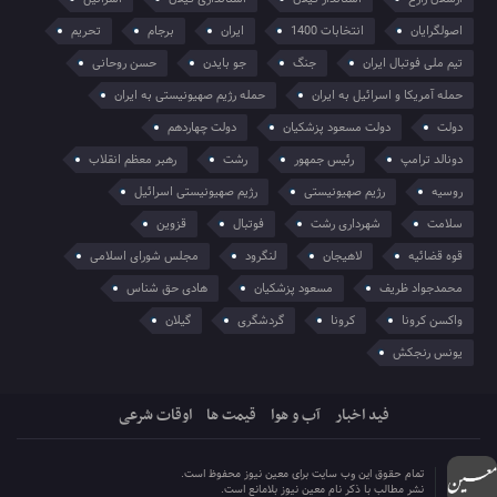
اصولگرایان
انتخابات 1400
ایران
برجام
تحریم
تیم ملی فوتبال ایران
جنگ
جو بایدن
حسن روحانی
حمله آمریکا و اسرائیل به ایران
حمله رژیم صهیونیستی به ایران
دولت
دولت مسعود پزشکیان
دولت چهاردهم
دونالد ترامپ
رئیس جمهور
رشت
رهبر معظم انقلاب
روسیه
رژیم صهیونیستی
رژیم صهیونیستی اسرائیل
سلامت
شهرداری رشت
فوتبال
قزوین
قوه قضائیه
لاهیجان
لنگرود
مجلس شورای اسلامی
محمدجواد ظریف
مسعود پزشکیان
هادی حق شناس
واکسن کرونا
کرونا
گردشگری
گیلان
یونس رنجکش
فید اخبار
آب و هوا
قیمت ها
اوقات شرعی
تمام حقوق این وب سایت برای معین نیوز محفوظ است.
نشر مطالب با ذکر نام معین نیوز بلامانع است.