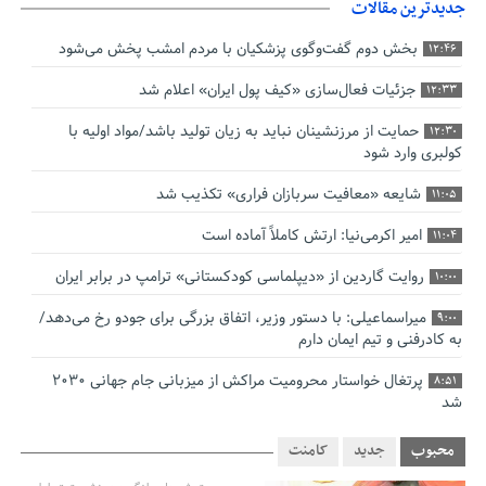
جدیدترین مقالات
بخش دوم گفت‌وگوی پزشکیان با مردم امشب پخش می‌شود
12:46
جزئیات فعال‌سازی «کیف پول ایران» اعلام شد
12:33
حمایت از مرزنشینان نباید به زیان تولید باشد/مواد اولیه با
12:30
کولبری وارد شود
شایعه «معافیت سربازان فراری» تکذیب شد
11:05
امیر اکرمی‌نیا: ارتش کاملاً آماده است
11:04
روایت گاردین از «دیپلماسی کودکستانی» ترامپ در برابر ایران
10:00
میراسماعیلی: با دستور وزیر، اتفاق بزرگی برای جودو رخ می‌دهد/
9:00
به کادرفنی و تیم ایمان دارم
پرتغال خواستار محرومیت مراکش از میزبانی جام جهانی ۲۰۳۰
8:51
شد
فریدون جیرانی: اکبر عبدی حیف شد
8:41
محبوب
جدید
کامنت
تسهیلات اشتغالزایی در اختیار نهادهای حمایتی باید براساس
0:58