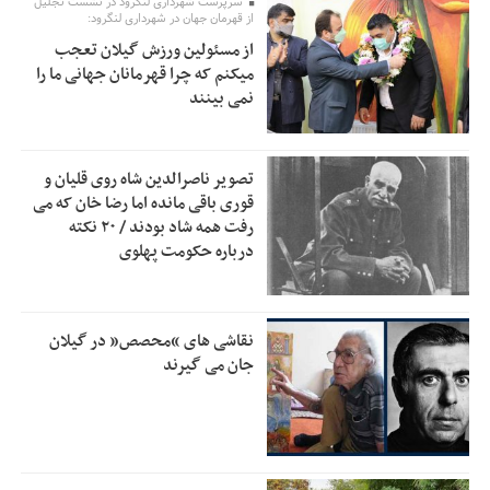
سرپرست شهرداری لنگرود در نشست تجلیل
اولویت‌های گیلان پرداخت شود
از قهرمان جهان در شهرداری لنگرود:
از مسئولین ورزش گیلان تعجب
زمان جلسه سرنوشت‌ساز هیات رئیسه فدراسیون فوتبال با حضور
2:53
میکنم که چرا قهرمانان جهانی ما را
قلعه‌نویی مشخص شد
نمی بینند
دفتر رهبر انقلاب: مطالب خارج از مراجع رسمی فاقد سندیت
2:50
است
تصویر ناصرالدین شاه روی قلیان و
بقائی: فضای مذاکرات فنی و سیاسی ایران و عمان درباره تنگه
2:46
قوری باقی مانده اما رضا خان که می
هرمز، مثبت است
رفت همه شاد بودند / ۲۰ نکته
درباره حکومت پهلوی
رئیس سازمان جهاد کشاورزی استان: کشاورزان گیلان نسبت به
1:30
دریافت یارانه کود اقدام کنند
تمدید مهلت اظهارنامه‌های مالیاتی سال ۱۴۰۴ تا پایان شهریورماه
1:00
نقاشی های “محصص” در گیلان
جان می گیرند