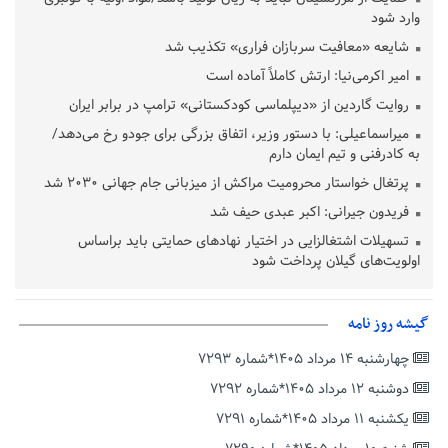
وارد شود
شایعه «معافیت سربازان فراری» تکذیب شد
امیر اکرمی‌نیا: ارتش کاملاً آماده است
روایت گاردین از «دیپلماسی کودکستانی» ترامپ در برابر ایران
میراسماعیلی: با دستور وزیر، اتفاق بزرگی برای جودو رخ می‌دهد/
به کادرفنی و تیم ایمان دارم
پرتغال خواستار محرومیت مراکش از میزبانی جام جهانی ۲۰۳۰ شد
فریدون جیرانی: اکبر عبدی حیف شد
تسهیلات اشتغالزایی در اختیار نهادهای حمایتی باید براساس
اولویت‌های گیلان پرداخت شود
زمان جلسه سرنوشت‌ساز هیات رئیسه فدراسیون فوتبال با حضور
قلعه‌نویی مشخص شد
گیشه روز نامه
دفتر رهبر انقلاب: مطالب خارج از مراجع رسمی فاقد سندیت است
چهارشنبه ۱۴ مرداد ۱۴۰۵*شماره ۷۲۹۳
بقائی: فضای مذاکرات فنی و سیاسی ایران و عمان درباره تنگه هرمز،
مثبت است
دوشنبه ۱۲ مرداد ۱۴۰۵*شماره ۷۲۹۲
رئیس سازمان جهاد کشاورزی استان: کشاورزان گیلان نسبت به
یکشنبه ۱۱ مرداد ۱۴۰۵*شماره ۷۲۹۱
دریافت یارانه کود اقدام کنند