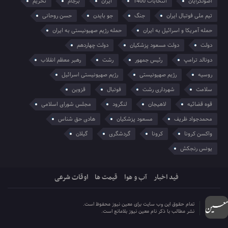
اصولگرایان
انتخابات 1400
ایران
برجام
تحریم
تیم ملی فوتبال ایران
جنگ
جو بایدن
حسن روحانی
حمله آمریکا و اسرائیل به ایران
حمله رژیم صهیونیستی به ایران
دولت
دولت مسعود پزشکیان
دولت چهاردهم
دونالد ترامپ
رئیس جمهور
رشت
رهبر معظم انقلاب
روسیه
رژیم صهیونیستی
رژیم صهیونیستی اسرائیل
سلامت
شهرداری رشت
فوتبال
قزوین
قوه قضائیه
لاهیجان
لنگرود
مجلس شورای اسلامی
محمدجواد ظریف
مسعود پزشکیان
هادی حق شناس
واکسن کرونا
کرونا
گردشگری
گیلان
یونس رنجکش
فید اخبار
آب و هوا
قیمت ها
اوقات شرعی
تمام حقوق این وب سایت برای معین نیوز محفوظ است.
نشر مطالب با ذکر نام معین نیوز بلامانع است.