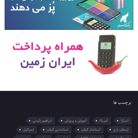
برچسب ها
آستارا
آمریکا
آموزش و پرورش
ابراهیم رئیسی
ارسلان زارع
استاندار گیلان
استانداری گیلان
اسرائیل