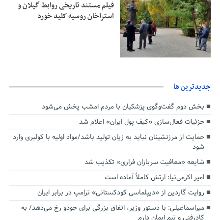
فیلم مستند تاریخی روابط گیلان و
استراخان روسیه کلید خورد
جديدترين ها
بخش دوم گفت‌وگوی پزشکیان با مردم امشب پخش می‌شود
جزئیات فعال‌سازی «کیف پول ایران» اعلام شد
حمایت از مرزنشینان نباید به زیان تولید باشد/مواد اولیه با کولبری وارد
شود
شایعه «معافیت سربازان فراری» تکذیب شد
امیر اکرمی‌نیا: ارتش کاملاً آماده است
روایت گاردین از «دیپلماسی کودکستانی» ترامپ در برابر ایران
میراسماعیلی: با دستور وزیر، اتفاق بزرگی برای جودو رخ می‌دهد/ به
کادرفنی و تیم ایمان دارم