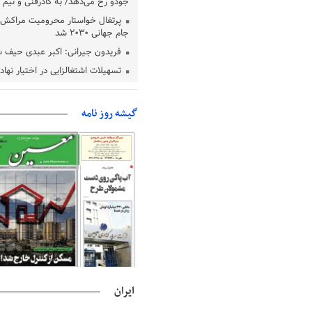
جودو رخ می‌دهد/ به کادرفنی و تیم ا
پرتغال خواستار محرومیت مراکش ا
جام جهانی ۲۰۳۰ شد
فریدون جیرانی: اکبر عبدی حیف 
تسهیلات اشتغالزایی در اختیار نها
باید براساس اولویت‌های گیلان پردا
زمان جلسه سرنوشت‌ساز هیات رئ
گیشه روز نامه
فدراسیون فوتبال با حضور قلعه‌نو
دفتر رهبر انقلاب: مطالب خارج از
فاقد سندیت است
بقائی: فضای مذاکرات فنی و سیاسی
عمان درباره تنگه هرمز، مثبت است
رئیس سازمان جهاد کشاورزی استان
گیلان نسبت به دریافت یارانه کود اقد
پایان شهریورماه
ایران