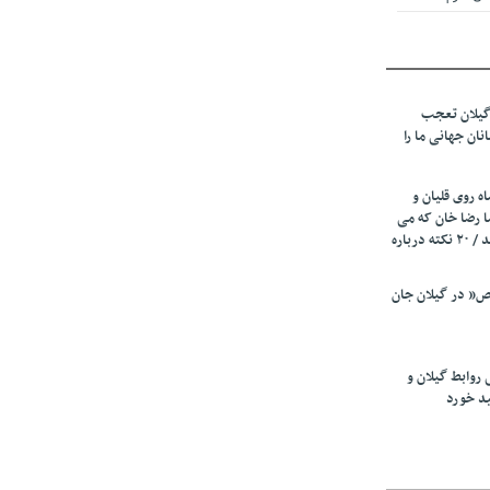
 از میزبانی
ف شد
گیلان تعجب
نهادهای حمایتی
نان جهانی ما را
 شود
 رئیسه
ه روی قلیان و
ی مشخص شد
ا رضا خان که می
رفت همه شاد بودند / ۲۰ نکته درباره
 از مراجع رسمی
” در گیلان جان
اسی ایران و
ان: کشاورزان
 روابط گیلان و
 کنند
ید خورد
تمدید مهلت اظهارنامه‌های مالیاتی سال ۱۴۰۴ تا