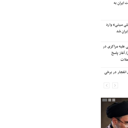
 ایران به
آسمان کشور بسته شد
لی سیتی» وارد
ترامپ پس از دیدار با نتانیاهو:
یران شد
مذاکرات با ایران باید ادامه یابد
ی علیه مراکزی در
هشدار قاطعانه سرلشکر موسوی
 آغاز پاسخ
درباره حمله دوباره به ایران؛ ضربات
ملات
شدیدتری وارد خواهیم کرد
انفجار در برخی
بانک جهانی خط فقر در ایران را اعلام
کرد

