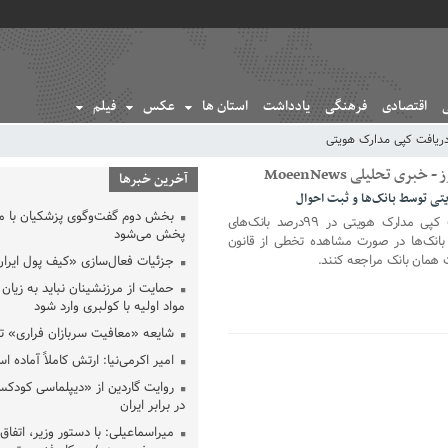
اقتصادی
فرهنگی
یادداشت
استان ها
عکس
فیلم
ریافت کپی مدارک هویتی
 تحلیلی MoeenNews
آخرین خبرها
ی توسط بانک‌ها و ثبت احوال
بخش دوم گفت‌وگوی پزشکیان با 
معین نیوز_بخشنامه ممنوعیت دریافت کپی مدارک هویتی در ۹۹درصد بانک‌های
پخش می‌شود
بانک‌ها در صورت مشاهده تخطی از قانون
 همان بانک مراجعه کنند.
جزئیات فعال‌سازی «کیف پول ایران
حمایت از مرزنشینان نباید به زیان 
مواد اولیه با کولبری وارد شود
شایعه «معافیت سربازان فراری» 
امیر اکرمی‌نیا: ارتش کاملاً آماده ا
روایت گاردین از «دیپلماسی کودکس
در برابر ایران
میراسماعیلی: با دستور وزیر، اتفاق 