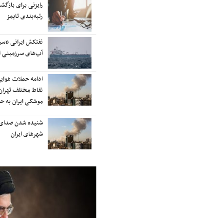
آسمان کشور بسته شد
رایزنی برای بازگشت
رتبه‌بندی تایمز
ترامپ پس از دیدار با نتانیاهو:
نفتکش ایرانی «سی
مذاکرات با ایران باید ادامه یابد
آب‌های سرزمینی ا
هشدار قاطعانه سرلشکر موسوی
ادامه حملات هوای
درباره حمله دوباره به ایران؛ ضربات
نقاط مختلف تهران/
شدیدتری وارد خواهیم کرد
موشکی ایران به ح
بانک جهانی خط فقر در ایران را اعلام
شنیده شدن صدای 
کرد
شهرهای ایران