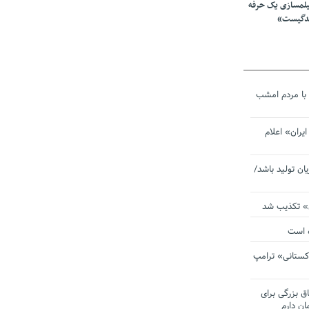
یلمسازی یک حرفه
ندگیست»
با مردم امشب
یران» اعلام
یان تولید باشد/
ی» تکذیب شد
ده است
دکستانی» ترامپ
اق بزرگی برای
ان دارم