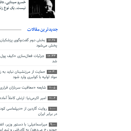
خسرو سینایی، «ف
نیست، یک نوع ز
جدیدترین مقالات
بخش دوم گفت‌وگوی پزشکیان 
12:46
پخش می‌شود
جزئیات فعال‌سازی «کیف پول ا
12:33
شد
حمایت از مرزنشینان نباید به ز
12:30
مواد اولیه با کولبری وارد شود
شایعه «معافیت سربازان فرار
11:05
امیر اکرمی‌نیا: ارتش کاملاً آما
11:04
روایت گاردین از «دیپلماسی کو
10:00
در برابر ایران
میراسماعیلی: با دستور وزیر، اتف
9:00
جودو رخ می‌دهد/ به کادرفنی و تیم ایم