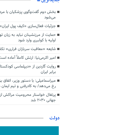
بخش دوم گفت‌وگوی پزشکیان با م
می‌شود
جزئیات فعال‌سازی «کیف پول ایران»
حمایت از مرزنشینان نباید به زیان تو
اولیه با کولبری وارد شود
شایعه «معافیت سربازان فراری» تک
امیر اکرمی‌نیا: ارتش کاملاً آماده است
روایت گاردین از «دیپلماسی کودکستا
برابر ایران
میراسماعیلی: با دستور وزیر، اتفاق ب
رخ می‌دهد/ به کادرفنی و تیم ایمان د
پرتغال خواستار محرومیت مراکش از 
جهانی ۲۰۳۰ شد
دولت