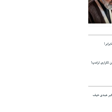
ز مراجع رسمی
برابر!
 تکراری ترامپ!
اکبر عبدی حیف