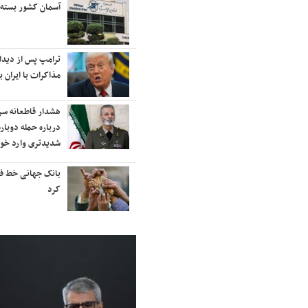
رایزنی برای بازگشت ایران به
آسمان کشور بسته
رتبه‌بندی تایمز
نفتکش ایرانی «سیلی سیتی» وارد
ترامپ پس از دیدار 
آب‌های سرزمینی ایران شد
مذاکرات با ایران با
ادامه حملات هوایی علیه مراکزی در
هشدار قاطعانه س
نقاط مختلف تهران/ آغاز پاسخ
درباره حمله دوباره
موشکی ایران به حملات
شدیدتری وارد خوا
شنیده شدن صدای انفجار در برخی
بانک جهانی خط فقر 
شهرهای ایران
کرد