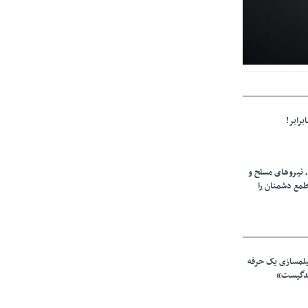
اتفاقی در وضعیت
برابر!
، نیروهای مسلح و
طمع دشمنان را
یلمسازی یک حرفه
ندگیست»