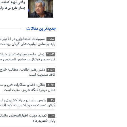
وقتی تهیه کننده پا
بساز بفروش‌ها وار
جدیدترین مقالات
تسهیلات اشتغالزایی در اختیار 
0:58
باید براساس اولویت‌های گیلان پرداخت
زمان جلسه سرنوشت‌ساز هیات
2:53
فدراسیون فوتبال با حضور قلعه‌نوی
دفتر رهبر انقلاب: مطالب خارج
2:50
فاقد سندیت است
بقائی: فضای مذاکرات فنی و سی
2:46
عمان درباره تنگه هرمز، مثبت است
رئیس سازمان جهاد کشاورزی است
1:30
گیلان نسبت به دریافت یارانه کود اقدام
1:00
پایان شهریورماه