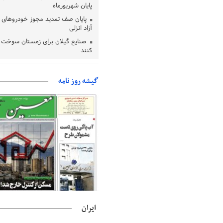
پایان شهریورماه
پایان صف تمدید مجوز خودروهای 
آزاد انزلی
صنایع گیلان برای زمستان سوخت د
کنند
بقائی: مذاکره‌ای با آمریکا نداریم/ ا
وضعیت تنگه هرمز نمی‌افتد
گیشه روز نامه
بانک مرکزی: تعهدات ارزی منقضی
می شوند
نایب رئیس هیات مرکزی نظارت بر ا
شوراها: انتخابات در پاییز برگزار می‌ش
خسرو سینایی، «فیلمسازی یک حر
یک نوع زندگیست»
ترقی: سیاست خارجی پس از جنگ ن
بازنگری است
است/ارزیابی مردم از خدمات درمانی
مهاجرانی: کشور با همبستگی ملی 
ایران
دشواری‌های جنگ گذر کرد