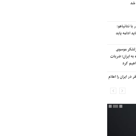
 شد
رایزنی برای بازگشت ایران به
رتبه‌بندی تایمز
با نتانیاهو:
نفتکش ایرانی «سیلی سیتی» وارد
ید ادامه یابد
آب‌های سرزمینی ایران شد
رلشکر موسوی
ادامه حملات هوایی علیه مراکزی در
 به ایران؛ ضربات
نقاط مختلف تهران/ آغاز پاسخ
هیم کرد
موشکی ایران به حملات
در ایران را اعلام
شنیده شدن صدای انفجار در برخی
شهرهای ایران

