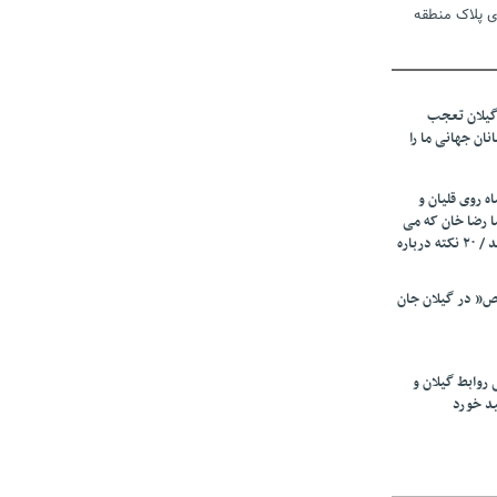
ی پلاک منطقه
 دوم تأمین
گیلان تعجب
م/ اتفاقی در
نان جهانی ما را
قضی شده
ه روی قلیان و
ا رضا خان که می
رفت همه شاد بودند / ۲۰ نکته درباره
ر انتخابات
د
” در گیلان جان
 حرفه نیست،
گ نیازمند
 روابط گیلان و
ید خورد
زیرمیزی در جامعه پزشکی کمتر از ۶ درصد
ی از