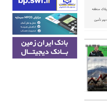
پلاک منطقه
وم تأمین
تفاقی در
 شده رسیدگی
نتخابات
ود
فه نیست،
یازمند
زیرمیزی در جامعه پزشکی کمتر از ۶ درصد
از