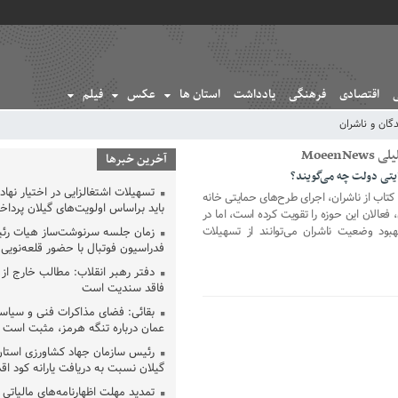
اقتصادی
فرهنگی
یادداشت
استان ها
عکس
فیلم
گان و ناشران
Moee
آخرین خبرها
ایتی دولت چه می‌گویند؟
تسهیلات اشتغالزایی در اختیار نها
کتاب از ناشران، اجرای طرح‌های حمایتی خانه
باید براساس اولویت‌های گیلان پردا
ن، فعالان این حوزه را تقویت کرده است، اما در
بود وضعیت ناشران می‌توانند از تسهیلات
زمان جلسه سرنوشت‌ساز هیات رئ
فدراسیون فوتبال با حضور قلعه‌نو
دفتر رهبر انقلاب: مطالب خارج از
فاقد سندیت است
بقائی: فضای مذاکرات فنی و سیاسی
عمان درباره تنگه هرمز، مثبت است
رئیس سازمان جهاد کشاورزی استان
گیلان نسبت به دریافت یارانه کود اقد