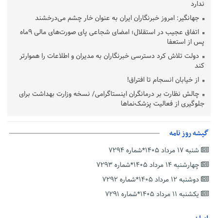
ندارد
جهانگیر: امروز خبرنگاران ایران به عنوان خار چشم می‌درخشند
اتفاق عجیب در استقلال؛ امضای شجاعی پای صورت‌های مالی ٩ماه
پس از استعفا
دولت تلاش کرد دسترسی خبرنگاران به مدیران و اطلاعات را هموارتر
کند
از خیابان انسجام تا افتراق!
چالش نظارت بر درمانگران اینستاگرامی/ نسخه وزارت بهداشت برای
جلوگیری از فعالیت پزشک‌نماها
خبرنگارانی که جنگ را برای تاریخ نوشتند
پشتیبانی از زنجیره ارزش بادام زمینی در اولویت سیاست‌های
گیشه روز نامه
حمایتی گیلان است
شنبه ۱۷ مرداد ۱۴۰۵*شماره ۷۲۹۴
بخش دوم گفت‌وگوی پزشکیان با مردم امشب پخش می‌شود
چهارشنبه ۱۴ مرداد ۱۴۰۵*شماره ۷۲۹۳
جزئیات فعال‌سازی «کیف پول ایران» اعلام شد
دوشنبه ۱۲ مرداد ۱۴۰۵*شماره ۷۲۹۲
حمایت از مرزنشینان نباید به زیان تولید باشد/مواد اولیه با کولبری
وارد شود
یکشنبه ۱۱ مرداد ۱۴۰۵*شماره ۷۲۹۱
شایعه «معافیت سربازان فراری» تکذیب شد