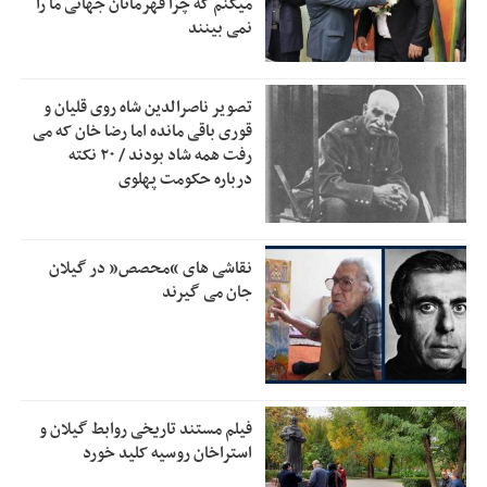
میکنم که چرا قهرمانان جهانی ما را
حمایتی گیلان است
نمی بینند
بخش دوم گفت‌وگوی پزشکیان با مردم امشب پخش می‌شود
12:46
جزئیات فعال‌سازی «کیف پول ایران» اعلام شد
12:33
تصویر ناصرالدین شاه روی قلیان و
قوری باقی مانده اما رضا خان که می
حمایت از مرزنشینان نباید به زیان تولید باشد/مواد اولیه با
12:30
رفت همه شاد بودند / ۲۰ نکته
کولبری وارد شود
درباره حکومت پهلوی
شایعه «معافیت سربازان فراری» تکذیب شد
11:05
امیر اکرمی‌نیا: ارتش کاملاً آماده است
11:04
نقاشی های “محصص” در گیلان
جان می گیرند
فیلم مستند تاریخی روابط گیلان و
استراخان روسیه کلید خورد