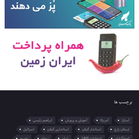
برچسب ها
آستارا
آمریکا
آموزش و پرورش
ابراهیم رئیسی
ارسلان زارع
استاندار گیلان
استانداری گیلان
اسرائیل
اصولگرایان
انتخابات 1400
ایران
برجام
تحریم