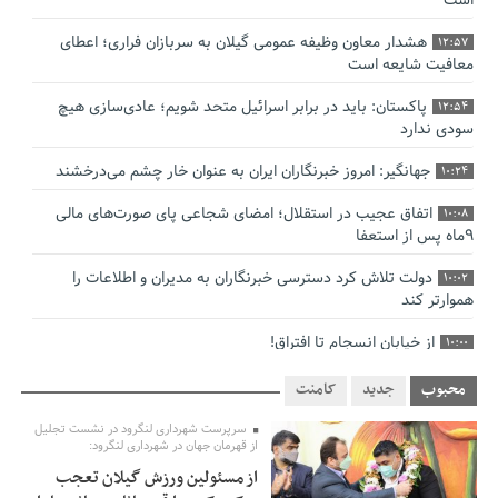
است
هشدار معاون وظیفه عمومی گیلان به سربازان فراری؛ اعطای
12:57
معافیت شایعه است
پاکستان: باید در برابر اسرائیل متحد شویم؛ عادی‌سازی هیچ
12:54
سودی ندارد
جهانگیر: امروز خبرنگاران ایران به عنوان خار چشم می‌درخشند
10:24
اتفاق عجیب در استقلال؛ امضای شجاعی پای صورت‌های مالی
10:08
٩ماه پس از استعفا
دولت تلاش کرد دسترسی خبرنگاران به مدیران و اطلاعات را
10:02
هموارتر کند
از خیابان انسجام تا افتراق!
10:00
چالش نظارت بر درمانگران اینستاگرامی/ نسخه وزارت بهداشت
9:48
محبوب
جدید
کامنت
برای جلوگیری از فعالیت پزشک‌نماها
سرپرست شهرداری لنگرود در نشست تجلیل
از قهرمان جهان در شهرداری لنگرود:
خبرنگارانی که جنگ را برای تاریخ نوشتند
9:34
از مسئولین ورزش گیلان تعجب
پشتیبانی از زنجیره ارزش بادام زمینی در اولویت سیاست‌های
9:32