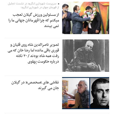
سرپرست شهرداری لنگرود در نشست تجلیل
از قهرمان جهان در شهرداری لنگرود:
خبرنگارانی که جنگ را برای تاریخ نوشتند
9:34
از مسئولین ورزش گیلان تعجب
پشتیبانی از زنجیره ارزش بادام زمینی در اولویت سیاست‌های
9:32
میکنم که چرا قهرمانان جهانی ما را
حمایتی گیلان است
نمی بینند
بخش دوم گفت‌وگوی پزشکیان با مردم امشب پخش می‌شود
12:46
جزئیات فعال‌سازی «کیف پول ایران» اعلام شد
12:33
تصویر ناصرالدین شاه روی قلیان و
قوری باقی مانده اما رضا خان که می
حمایت از مرزنشینان نباید به زیان تولید باشد/مواد اولیه با
12:30
رفت همه شاد بودند / ۲۰ نکته
کولبری وارد شود
درباره حکومت پهلوی
شایعه «معافیت سربازان فراری» تکذیب شد
11:05
امیر اکرمی‌نیا: ارتش کاملاً آماده است
11:04
نقاشی های “محصص” در گیلان
جان می گیرند