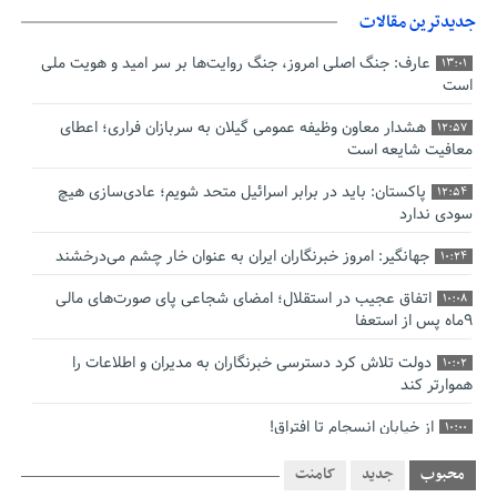
جدیدترین مقالات
عارف: جنگ اصلی امروز، جنگ روایت‌ها بر سر امید و هویت ملی
13:01
است
هشدار معاون وظیفه عمومی گیلان به سربازان فراری؛ اعطای
12:57
معافیت شایعه است
پاکستان: باید در برابر اسرائیل متحد شویم؛ عادی‌سازی هیچ
12:54
سودی ندارد
جهانگیر: امروز خبرنگاران ایران به عنوان خار چشم می‌درخشند
10:24
اتفاق عجیب در استقلال؛ امضای شجاعی پای صورت‌های مالی
10:08
٩ماه پس از استعفا
دولت تلاش کرد دسترسی خبرنگاران به مدیران و اطلاعات را
10:02
هموارتر کند
از خیابان انسجام تا افتراق!
10:00
چالش نظارت بر درمانگران اینستاگرامی/ نسخه وزارت بهداشت
9:48
محبوب
جدید
کامنت
برای جلوگیری از فعالیت پزشک‌نماها