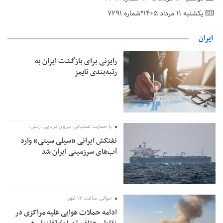
حمایت از مرزنشینان نباید به زیان تولید باشد/مواد اولیه با کولبری
وارد شود
یکشنبه ۱۱ مرداد ۱۴۰۵*شماره ۷۲۹۱
شایعه «معافیت سربازان فراری» تکذیب شد
ایران
امیر اکرمی‌نیا: ارتش کاملاً آماده است
رایزنی برای بازگشت ایران به
رتبه‌بندی تایمز
با حمایت عملیاتی نیروی دریایی ارتش؛
نفتکش ایرانی «سیلی سیتی» وارد
آب‌های سرزمینی ایران شد
حوالی ساعت ۱۲ ظهر؛
ادامه حملات هوایی علیه مراکزی در