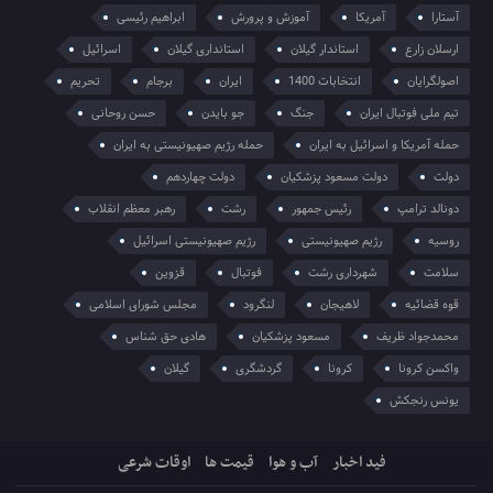
آستارا
آمریکا
آموزش و پرورش
ابراهیم رئیسی
ارسلان زارع
استاندار گیلان
استانداری گیلان
اسرائیل
اصولگرایان
انتخابات 1400
ایران
برجام
تحریم
تیم ملی فوتبال ایران
جنگ
جو بایدن
حسن روحانی
حمله آمریکا و اسرائیل به ایران
حمله رژیم صهیونیستی به ایران
دولت
دولت مسعود پزشکیان
دولت چهاردهم
دونالد ترامپ
رئیس جمهور
رشت
رهبر معظم انقلاب
روسیه
رژیم صهیونیستی
رژیم صهیونیستی اسرائیل
سلامت
شهرداری رشت
فوتبال
قزوین
قوه قضائیه
لاهیجان
لنگرود
مجلس شورای اسلامی
محمدجواد ظریف
مسعود پزشکیان
هادی حق شناس
واکسن کرونا
کرونا
گردشگری
گیلان
یونس رنجکش
فید اخبار
آب و هوا
قیمت ها
اوقات شرعی