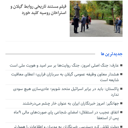
فیلم مستند تاریخی روابط گیلان و
استراخان روسیه کلید خورد
جديدترين ها
عارف: جنگ اصلی امروز، جنگ روایت‌ها بر سر امید و هویت ملی است
هشدار معاون وظیفه عمومی گیلان به سربازان فراری؛ اعطای معافیت
شایعه است
پاکستان: باید در برابر اسرائیل متحد شویم؛ عادی‌سازی هیچ سودی
ندارد
جهانگیر: امروز خبرنگاران ایران به عنوان خار چشم می‌درخشند
اتفاق عجیب در استقلال؛ امضای شجاعی پای صورت‌های مالی ٩ماه
پس از استعفا
دولت تلاش کرد دسترسی خبرنگاران به مدیران و اطلاعات را هموارتر