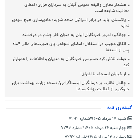
هشدار معاون وظیفه عمومی گیلان به سربازان فراری؛ اعطای
معافیت شایعه است
پاکستان: باید در برابر اسرائیل متحد شویم؛ عادی‌سازی هیچ سودی
ندارد
جهانگیر: امروز خبرنگاران ایران به عنوان خار چشم می‌درخشند
اتفاق عجیب در استقلال؛ امضای شجاعی پای صورت‌های مالی ٩ماه
پس از استعفا
دولت تلاش کرد دسترسی خبرنگاران به مدیران و اطلاعات را هموارتر
کند
از خیابان انسجام تا افتراق!
چالش نظارت بر درمانگران اینستاگرامی/ نسخه وزارت بهداشت برای
جلوگیری از فعالیت پزشک‌نماها
خبرنگارانی که جنگ را برای تاریخ نوشتند
پشتیبانی از زنجیره ارزش بادام زمینی در اولویت سیاست‌های
گیشه روز نامه
حمایتی گیلان است
شنبه ۱۷ مرداد ۱۴۰۵*شماره ۷۲۹۴
بخش دوم گفت‌وگوی پزشکیان با مردم امشب پخش می‌شود
چهارشنبه ۱۴ مرداد ۱۴۰۵*شماره ۷۲۹۳
جزئیات فعال‌سازی «کیف پول ایران» اعلام شد
دوشنبه ۱۲ مرداد ۱۴۰۵*شماره ۷۲۹۲