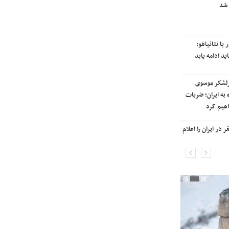
 شد
رایزنی برای بازگشت ایران به
رتبه‌بندی تایمز
با نتانیاهو:
نفتکش ایرانی «سیلی سیتی» وارد
ید ادامه یابد
آب‌های سرزمینی ایران شد
رلشکر موسوی
ادامه حملات هوایی علیه مراکزی در
 به ایران؛ ضربات
نقاط مختلف تهران/ آغاز پاسخ
هیم کرد
موشکی ایران به حملات
در ایران را اعلام
شنیده شدن صدای انفجار در برخی
شهرهای ایران

