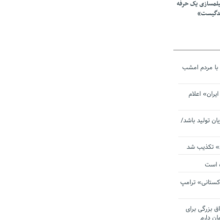
یلمسازی یک حرفه
ندگیست»
با مردم امشب
یران» اعلام
یان تولید باشد/
ی» تکذیب شد
ده است
دکستانی» ترامپ
اق بزرگی برای
ان دارم