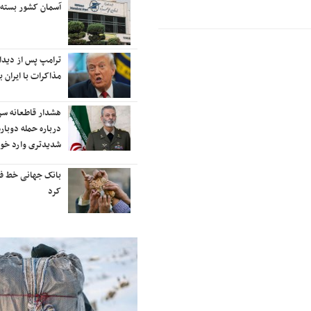
رایزنی برای بازگشت ایران به
آسمان کشور بسته
رتبه‌بندی تایمز
نفتکش ایرانی «سیلی سیتی» وارد
ترامپ پس از دیدار 
آب‌های سرزمینی ایران شد
مذاکرات با ایران با
ادامه حملات هوایی علیه مراکزی در
هشدار قاطعانه س
نقاط مختلف تهران/ آغاز پاسخ
درباره حمله دوباره
موشکی ایران به حملات
شدیدتری وارد خوا
شنیده شدن صدای انفجار در برخی
بانک جهانی خط فقر 
شهرهای ایران
کرد