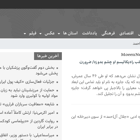
اقتصادی
فرهنگی
یادداشت
استان ها
عکس
فیلم
احمد
آخرین خبرها
ر قلب رادیکالیسم او چشم بدوزد/ ضرورت
بخش دوم گفت‌وگوی پزشکیان با 
پخش می‌شود
معین نیوز_مطالعه در سوانح احوال جلال نشان می‌دهد که او طی ۴۶ سال عمرش،
جزئیات فعال‌سازی «کیف پول ایران
که یک جایزه به نام او باید تمامی این ابعاد
معیاری را بالاجبار پی خواهد گرفت؛ جایزه
حمایت از مرزنشینان نباید به زیان 
شم بدوزد و آن را تجلیل کند.
مواد اولیه با کولبری وارد شود
شایعه «معافیت سربازان فراری» 
امیر اکرمی‌نیا: ارتش کاملاً آماده ا
‌ ادبی «جلال آل‌احمد» از سوی دبیرخانه این
روایت گاردین از «دیپلماسی کودکس
در برابر ایران
میراسماعیلی: با دستور وزیر، اتفاق 