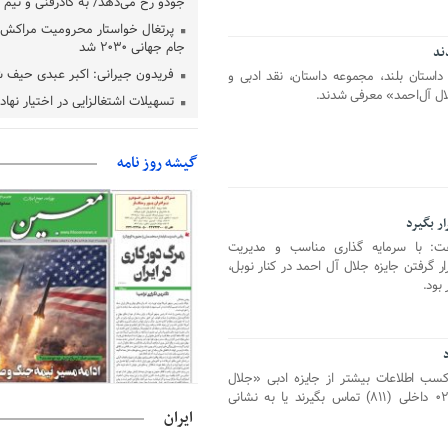
جودو رخ می‌دهد/ به کادرفنی و تیم ا
پرتغال خواستار محرومیت مراکش ا
جام جهانی ۲۰۳۰ شد
ند
فریدون جیرانی: اکبر عبدی حیف 
داستان بلند، مجموعه داستان، نقد ادبی و
ال آل‌احمد» معرفی شدند.
تسهیلات اشتغالزایی در اختیار نها
باید براساس اولویت‌های گیلان پردا
زمان جلسه سرنوشت‌ساز هیات رئ
گیشه روز نامه
فدراسیون فوتبال با حضور قلعه‌نو
دفتر رهبر انقلاب: مطالب خارج از
فاقد سندیت است
ار بگیرد
بقائی: فضای مذاکرات فنی و سیاسی
گفت: با سرمایه گذاری مناسب و مدیریت
عمان درباره تنگه هرمز، مثبت است
ر گرفتن جایزه جلال آل احمد در کنار نوبل،
رئیس سازمان جهاد کشاورزی استان
 بود.
گیلان نسبت به دریافت یارانه کود اقد
پایان شهریورماه
ی کسب اطلاعات بیشتر از جایزه ادبی «جلال
آل‌احمد» با شماره تلفن ۹۱۰۰۶۳۶۳- ۰۲۱ داخلی (۸۱۱) تماس بگیرند یا به نشانی
ایران