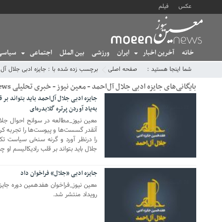
عکس
فیلم
خانه
آخرین اخبار
ایران
ورزشی
بین الملل
اجتماعی
سیاسی
شما اینجا هستید :
صفحه اصلی
برچسب زده شده با : جایزه ادبی جلال آل‌
بایگانی‌های جایزه ادبی جلال آل‌احمد - معین نیوز - خبری تحلیلی MoeenNews
جایزه ادبی جلال آل‌احمد باید بتواند ب
به‌یاد آوردن پرتره گلابدره‌ای
22 دسامبر 2024
آنقدر گسست‌ها و پیوست‌ها را تجربه کرده 
را درنظر آورد و گرنه سنخی سیاست تک 
جلال باید بتواند بر قلب رادیکالیسم او چ
جایزه ادبی «جلال» فراخوان داد
28 آگوست 2024
معین نیوز_فراخوان هفدهمین دوره‌ جایزه
رویداد منتشر شد.