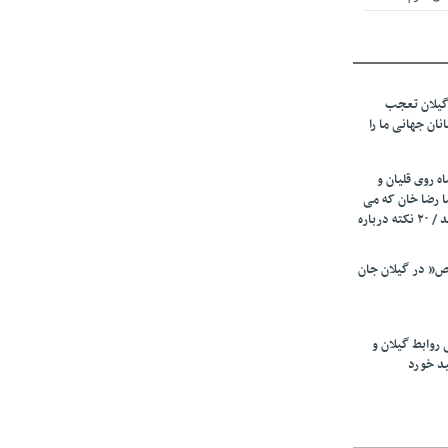
 از میزبانی
ف شد
گیلان تعجب
نهادهای حمایتی
نان جهانی ما را
 شود
 رئیسه
ه روی قلیان و
ی مشخص شد
ا رضا خان که می
رفت همه شاد بودند / ۲۰ نکته درباره
 از مراجع رسمی
” در گیلان جان
اسی ایران و
ان: کشاورزان
 روابط گیلان و
 کنند
ید خورد
تمدید مهلت اظهارنامه‌های مالیاتی سال ۱۴۰۴ تا