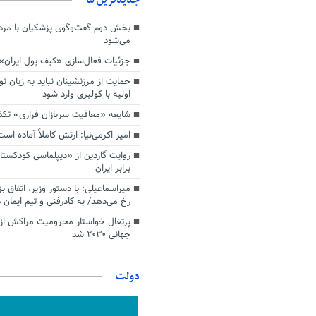
بخش دوم گفت‌وگوی پزشکیان با م
می‌شود
جزئیات فعال‌سازی «کیف پول ایران»
حمایت از مرزنشینان نباید به زیان تو
اولیه با کولبری وارد شود
شایعه «معافیت سربازان فراری» تک
امیر اکرمی‌نیا: ارتش کاملاً آماده است
روایت گاردین از «دیپلماسی کودکستا
برابر ایران
میراسماعیلی: با دستور وزیر، اتفاق ب
رخ می‌دهد/ به کادرفنی و تیم ایمان د
پرتغال خواستار محرومیت مراکش از 
جهانی ۲۰۳۰ شد
دولت