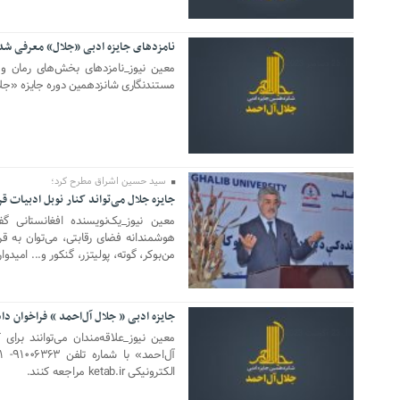
نامزدهای جایزه ادبی «جلال» معرفی شد
25 دسامبر 2023
معین نیوز_نامزدهای بخش‌های رمان و 
مستندنگاری شانزدهمین دوره جایزه «جل
سید حسین اشراق مطرح کرد؛
جایزه جلال می‌تواند کنار نوبل ادبیات قر
11 دسامبر 2023
معین نیوز_یک‌نویسنده افغانستانی 
هوشمندانه فضای رقابتی، می‌توان به قرا
من‌بوکر، گوته، پولیتزر، گنکور و... امیدوار
جایزه ادبی « جلال آل‌احمد » فراخوان داد
23 آگوست 2023
معین نیوز_علاقه‌مندان می‌توانند برا
الکترونیکی ketab.ir مراجعه کنند.