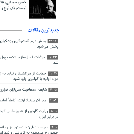
خسرو سینایی، «ف
نیست، یک نوع ز
جدیدترین مقالات
بخش دوم گفت‌وگوی پزشکیان 
12:46
پخش می‌شود
جزئیات فعال‌سازی «کیف پول ا
12:33
شد
حمایت از مرزنشینان نباید به ز
12:30
مواد اولیه با کولبری وارد شود
شایعه «معافیت سربازان فرار
11:05
امیر اکرمی‌نیا: ارتش کاملاً آما
11:04
روایت گاردین از «دیپلماسی کو
10:00
در برابر ایران
میراسماعیلی: با دستور وزیر، اتف
9:00
جودو رخ می‌دهد/ به کادرفنی و تیم ایم