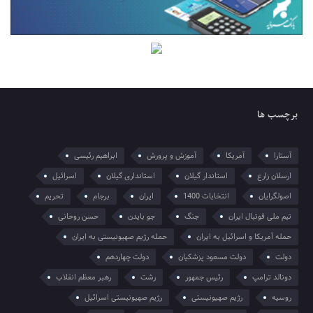
برچسب ها
آستارا
آمریکا
آموزش و پرورش
ابراهیم رئیسی
ارسلان زارع
استاندار گیلان
استانداری گیلان
اسرائیل
اصولگرایان
انتخابات 1400
ایران
برجام
تحریم
تیم ملی فوتبال ایران
جنگ
جو بایدن
حسن روحانی
حمله آمریکا و اسرائیل به ایران
حمله رژیم صهیونیستی به ایران
دولت
دولت مسعود پزشکیان
دولت چهاردهم
دونالد ترامپ
رئیس جمهور
رشت
رهبر معظم انقلاب
روسیه
رژیم صهیونیستی
رژیم صهیونیستی اسرائیل