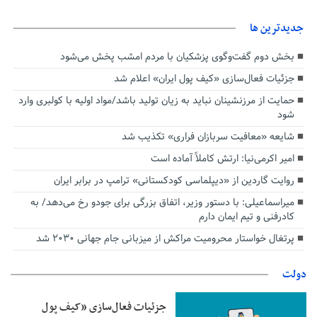
جديدترين ها
بخش دوم گفت‌وگوی پزشکیان با مردم امشب پخش می‌شود
جزئیات فعال‌سازی «کیف پول ایران» اعلام شد
حمایت از مرزنشینان نباید به زیان تولید باشد/مواد اولیه با کولبری وارد
شود
شایعه «معافیت سربازان فراری» تکذیب شد
امیر اکرمی‌نیا: ارتش کاملاً آماده است
روایت گاردین از «دیپلماسی کودکستانی» ترامپ در برابر ایران
میراسماعیلی: با دستور وزیر، اتفاق بزرگی برای جودو رخ می‌دهد/ به
کادرفنی و تیم ایمان دارم
پرتغال خواستار محرومیت مراکش از میزبانی جام جهانی ۲۰۳۰ شد
دولت
جزئیات فعال‌سازی «کیف پول