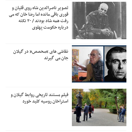
تصویر ناصرالدین شاه روی قلیان و
بقائی: فضای مذاکرات فنی و سیاسی ایران و عمان درباره تنگه
2:46
قوری باقی مانده اما رضا خان که می
هرمز، مثبت است
رفت همه شاد بودند / ۲۰ نکته
درباره حکومت پهلوی
رئیس سازمان جهاد کشاورزی استان: کشاورزان گیلان نسبت به
1:30
دریافت یارانه کود اقدام کنند
تمدید مهلت اظهارنامه‌های مالیاتی سال ۱۴۰۴ تا پایان شهریورماه
1:00
نقاشی های “محصص” در گیلان
جان می گیرند
فیلم مستند تاریخی روابط گیلان و
استراخان روسیه کلید خورد