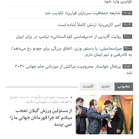
کولبری وارد شود
شایعه «معافیت سربازان فراری» تکذیب شد
11:05
امیر اکرمی‌نیا: ارتش کاملاً آماده است
11:04
روایت گاردین از «دیپلماسی کودکستانی» ترامپ در برابر ایران
10:00
میراسماعیلی: با دستور وزیر، اتفاق بزرگی برای جودو رخ می‌دهد/
9:00
به کادرفنی و تیم ایمان دارم
پرتغال خواستار محرومیت مراکش از میزبانی جام جهانی ۲۰۳۰
8:51
شد
فریدون جیرانی: اکبر عبدی حیف شد
8:41
محبوب
جدید
کامنت
تسهیلات اشتغالزایی در اختیار نهادهای حمایتی باید براساس
0:58
سرپرست شهرداری لنگرود در نشست تجلیل
اولویت‌های گیلان پرداخت شود
از قهرمان جهان در شهرداری لنگرود:
از مسئولین ورزش گیلان تعجب
زمان جلسه سرنوشت‌ساز هیات رئیسه فدراسیون فوتبال با حضور
2:53
میکنم که چرا قهرمانان جهانی ما را
قلعه‌نویی مشخص شد
نمی بینند
دفتر رهبر انقلاب: مطالب خارج از مراجع رسمی فاقد سندیت
2:50
است