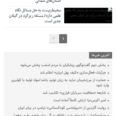
استان‌های شمالی
محیط‌زیست به حل مسائل نگاه
علمی دارد/ مسئله ریزگرد در گیلان
جدی است
2
1
آخرین خبرها
بخش دوم گفت‌وگوی پزشکیان با مردم امشب پخش می‌شود
جزئیات فعال‌سازی «کیف پول ایران» اعلام شد
حمایت از مرزنشینان نباید به زیان تولید باشد/مواد اولیه با کولبری
وارد شود
شایعه «معافیت سربازان فراری» تکذیب شد
امیر اکرمی‌نیا: ارتش کاملاً آماده است
روایت گاردین از «دیپلماسی کودکستانی» ترامپ در برابر ایران
میراسماعیلی: با دستور وزیر، اتفاق بزرگی برای جودو رخ می‌دهد/