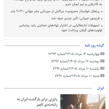
به کادرفنی و تیم ایمان دارم
پرتغال خواستار محرومیت مراکش از میزبانی جام جهانی ۲۰۳۰ شد
فریدون جیرانی: اکبر عبدی حیف شد
تسهیلات اشتغالزایی در اختیار نهادهای حمایتی باید براساس
اولویت‌های گیلان پرداخت شود
زمان جلسه سرنوشت‌ساز هیات رئیسه فدراسیون فوتبال با حضور
قلعه‌نویی مشخص شد
گیشه روز نامه
دفتر رهبر انقلاب: مطالب خارج از مراجع رسمی فاقد سندیت است
چهارشنبه ۱۴ مرداد ۱۴۰۵*شماره ۷۲۹۳
بقائی: فضای مذاکرات فنی و سیاسی ایران و عمان درباره تنگه هرمز،
مثبت است
دوشنبه ۱۲ مرداد ۱۴۰۵*شماره ۷۲۹۲
رئیس سازمان جهاد کشاورزی استان: کشاورزان گیلان نسبت به
یکشنبه ۱۱ مرداد ۱۴۰۵*شماره ۷۲۹۱
دریافت یارانه کود اقدام کنند
شنبه ۱۰ مرداد ۱۴۰۵*شماره ۷۲۹۰
تمدید مهلت اظهارنامه‌های مالیاتی سال ۱۴۰۴ تا پایان شهریورماه
ایران
رایزنی برای بازگشت ایران به
رتبه‌بندی تایمز