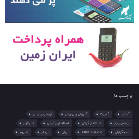
برچسب ها
آستارا
آمریکا
آموزش و پرورش
ابراهیم رئیسی
ارسلان زارع
استاندار گیلان
استانداری گیلان
اسرائیل
اصولگرایان
انتخابات 1400
ایران
برجام
تحریم