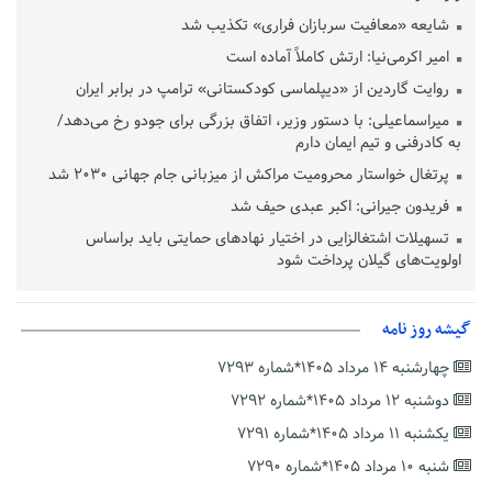
شایعه «معافیت سربازان فراری» تکذیب شد
امیر اکرمی‌نیا: ارتش کاملاً آماده است
روایت گاردین از «دیپلماسی کودکستانی» ترامپ در برابر ایران
میراسماعیلی: با دستور وزیر، اتفاق بزرگی برای جودو رخ می‌دهد/
به کادرفنی و تیم ایمان دارم
پرتغال خواستار محرومیت مراکش از میزبانی جام جهانی ۲۰۳۰ شد
فریدون جیرانی: اکبر عبدی حیف شد
تسهیلات اشتغالزایی در اختیار نهادهای حمایتی باید براساس
اولویت‌های گیلان پرداخت شود
زمان جلسه سرنوشت‌ساز هیات رئیسه فدراسیون فوتبال با حضور
قلعه‌نویی مشخص شد
گیشه روز نامه
دفتر رهبر انقلاب: مطالب خارج از مراجع رسمی فاقد سندیت است
چهارشنبه ۱۴ مرداد ۱۴۰۵*شماره ۷۲۹۳
بقائی: فضای مذاکرات فنی و سیاسی ایران و عمان درباره تنگه هرمز،
مثبت است
دوشنبه ۱۲ مرداد ۱۴۰۵*شماره ۷۲۹۲
رئیس سازمان جهاد کشاورزی استان: کشاورزان گیلان نسبت به
یکشنبه ۱۱ مرداد ۱۴۰۵*شماره ۷۲۹۱
دریافت یارانه کود اقدام کنند
شنبه ۱۰ مرداد ۱۴۰۵*شماره ۷۲۹۰
تمدید مهلت اظهارنامه‌های مالیاتی سال ۱۴۰۴ تا پایان شهریورماه