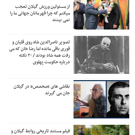
از مسئولین ورزش گیلان تعجب
زمان جلسه سرنوشت‌ساز هیات رئیسه فدراسیون فوتبال با حضور
2:53
میکنم که چرا قهرمانان جهانی ما را
قلعه‌نویی مشخص شد
نمی بینند
دفتر رهبر انقلاب: مطالب خارج از مراجع رسمی فاقد سندیت
2:50
است
تصویر ناصرالدین شاه روی قلیان و
بقائی: فضای مذاکرات فنی و سیاسی ایران و عمان درباره تنگه
2:46
قوری باقی مانده اما رضا خان که می
هرمز، مثبت است
رفت همه شاد بودند / ۲۰ نکته
درباره حکومت پهلوی
رئیس سازمان جهاد کشاورزی استان: کشاورزان گیلان نسبت به
1:30
دریافت یارانه کود اقدام کنند
تمدید مهلت اظهارنامه‌های مالیاتی سال ۱۴۰۴ تا پایان شهریورماه
1:00
نقاشی های “محصص” در گیلان
جان می گیرند
فیلم مستند تاریخی روابط گیلان و