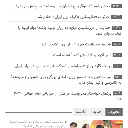
بخش دوم گفت‌وگوی پزشکیان با مردم امشب پخش می‌شود
12:46
جزئیات فعال‌سازی «کیف پول ایران» اعلام شد
12:33
حمایت از مرزنشینان نباید به زیان تولید باشد/مواد اولیه با
12:30
کولبری وارد شود
شایعه «معافیت سربازان فراری» تکذیب شد
11:05
امیر اکرمی‌نیا: ارتش کاملاً آماده است
11:04
روایت گاردین از «دیپلماسی کودکستانی» ترامپ در برابر ایران
10:00
میراسماعیلی: با دستور وزیر، اتفاق بزرگی برای جودو رخ می‌دهد/
9:00
به کادرفنی و تیم ایمان دارم
پرتغال خواستار محرومیت مراکش از میزبانی جام جهانی ۲۰۳۰
8:51
شد
فریدون جیرانی: اکبر عبدی حیف شد
8:41
محبوب
جدید
کامنت
تسهیلات اشتغالزایی در اختیار نهادهای حمایتی باید براساس
0:58
سرپرست شهرداری لنگرود در نشست تجلیل
اولویت‌های گیلان پرداخت شود
از قهرمان جهان در شهرداری لنگرود: