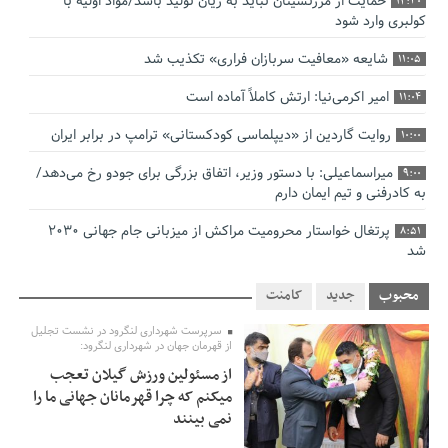
حمایت از مرزنشینان نباید به زیان تولید باشد/مواد اولیه با
12:30
کولبری وارد شود
شایعه «معافیت سربازان فراری» تکذیب شد
11:05
امیر اکرمی‌نیا: ارتش کاملاً آماده است
11:04
روایت گاردین از «دیپلماسی کودکستانی» ترامپ در برابر ایران
10:00
میراسماعیلی: با دستور وزیر، اتفاق بزرگی برای جودو رخ می‌دهد/
9:00
به کادرفنی و تیم ایمان دارم
پرتغال خواستار محرومیت مراکش از میزبانی جام جهانی ۲۰۳۰
8:51
شد
فریدون جیرانی: اکبر عبدی حیف شد
8:41
محبوب
جدید
کامنت
تسهیلات اشتغالزایی در اختیار نهادهای حمایتی باید براساس
0:58
سرپرست شهرداری لنگرود در نشست تجلیل
اولویت‌های گیلان پرداخت شود
از قهرمان جهان در شهرداری لنگرود:
از مسئولین ورزش گیلان تعجب
زمان جلسه سرنوشت‌ساز هیات رئیسه فدراسیون فوتبال با حضور
2:53
میکنم که چرا قهرمانان جهانی ما را
قلعه‌نویی مشخص شد
نمی بینند
دفتر رهبر انقلاب: مطالب خارج از مراجع رسمی فاقد سندیت
2:50