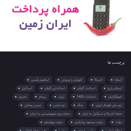
برچسب ها
آستارا
آمریکا
آموزش و پرورش
ابراهیم رئیسی
ارسلان زارع
استاندار گیلان
استانداری گیلان
اسرائیل
اصولگرایان
انتخابات 1400
ایران
برجام
تحریم
تیم ملی فوتبال ایران
جنگ
جو بایدن
حسن روحانی
حمله آمریکا و اسرائیل به ایران
حمله رژیم صهیونیستی به ایران
دولت
دولت مسعود پزشکیان
دولت چهاردهم
دونالد ترامپ
رئیس جمهور
رشت
رهبر معظم انقلاب