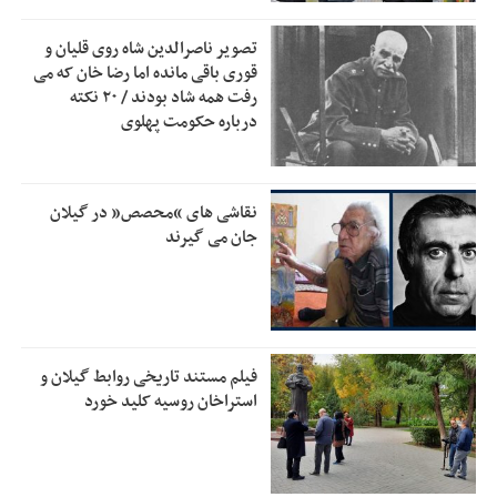
است
تصویر ناصرالدین شاه روی قلیان و
بقائی: فضای مذاکرات فنی و سیاسی ایران و عمان درباره تنگه
2:46
قوری باقی مانده اما رضا خان که می
هرمز، مثبت است
رفت همه شاد بودند / ۲۰ نکته
درباره حکومت پهلوی
رئیس سازمان جهاد کشاورزی استان: کشاورزان گیلان نسبت به
1:30
دریافت یارانه کود اقدام کنند
تمدید مهلت اظهارنامه‌های مالیاتی سال ۱۴۰۴ تا پایان شهریورماه
1:00
نقاشی های “محصص” در گیلان
جان می گیرند
فیلم مستند تاریخی روابط گیلان و
استراخان روسیه کلید خورد