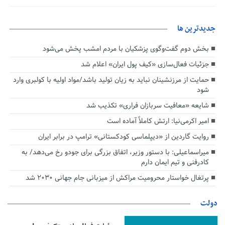
جديدترين ها
بخش دوم گفت‌وگوی پزشکیان با مردم امشب پخش می‌شود
جزئیات فعال‌سازی «کیف پول ایران» اعلام شد
حمایت از مرزنشینان نباید به زیان تولید باشد/مواد اولیه با کولبری وارد
شود
شایعه «معافیت سربازان فراری» تکذیب شد
امیر اکرمی‌نیا: ارتش کاملاً آماده است
روایت گاردین از «دیپلماسی کودکستانی» ترامپ در برابر ایران
میراسماعیلی: با دستور وزیر، اتفاق بزرگی برای جودو رخ می‌دهد/ به
کادرفنی و تیم ایمان دارم
پرتغال خواستار محرومیت مراکش از میزبانی جام جهانی ۲۰۳۰ شد
دولت