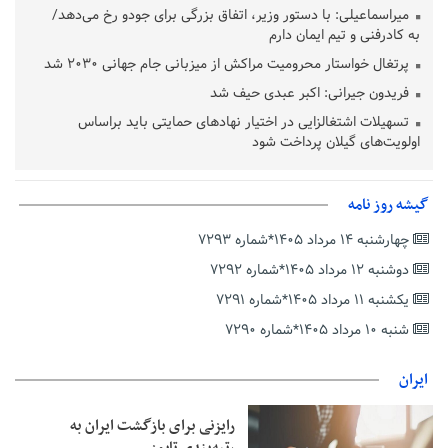
میراسماعیلی: با دستور وزیر، اتفاق بزرگی برای جودو رخ می‌دهد/
به کادرفنی و تیم ایمان دارم
پرتغال خواستار محرومیت مراکش از میزبانی جام جهانی ۲۰۳۰ شد
فریدون جیرانی: اکبر عبدی حیف شد
تسهیلات اشتغالزایی در اختیار نهادهای حمایتی باید براساس
اولویت‌های گیلان پرداخت شود
زمان جلسه سرنوشت‌ساز هیات رئیسه فدراسیون فوتبال با حضور
قلعه‌نویی مشخص شد
گیشه روز نامه
دفتر رهبر انقلاب: مطالب خارج از مراجع رسمی فاقد سندیت است
چهارشنبه ۱۴ مرداد ۱۴۰۵*شماره ۷۲۹۳
بقائی: فضای مذاکرات فنی و سیاسی ایران و عمان درباره تنگه هرمز،
مثبت است
دوشنبه ۱۲ مرداد ۱۴۰۵*شماره ۷۲۹۲
رئیس سازمان جهاد کشاورزی استان: کشاورزان گیلان نسبت به
یکشنبه ۱۱ مرداد ۱۴۰۵*شماره ۷۲۹۱
دریافت یارانه کود اقدام کنند
شنبه ۱۰ مرداد ۱۴۰۵*شماره ۷۲۹۰
تمدید مهلت اظهارنامه‌های مالیاتی سال ۱۴۰۴ تا پایان شهریورماه
ایران
رایزنی برای بازگشت ایران به
رتبه‌بندی تایمز