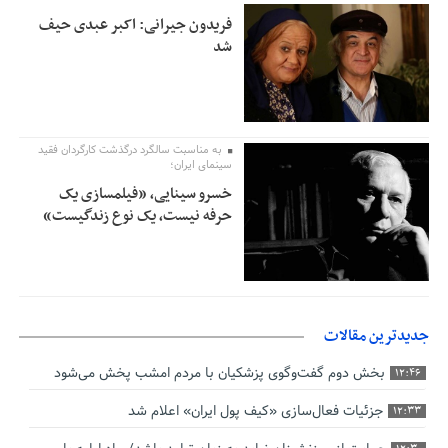
فریدون جیرانی: اکبر عبدی حیف
شد
به مناسبت سالگرد درگذشت کارگردان فقید
سینمای ایران؛
خسرو سینایی، «فیلمسازی یک
حرفه نیست، یک نوع زندگیست»
جدیدترین مقالات
بخش دوم گفت‌وگوی پزشکیان با مردم امشب پخش می‌شود
12:46
جزئیات فعال‌سازی «کیف پول ایران» اعلام شد
12:33