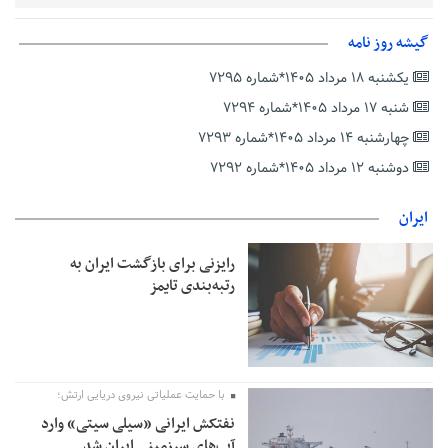
تصویب در مجلس شد
پزشکیان‌: بهترین زمان برای دستیابی به توافق شرایط کنونی است/از
گیشه روز نامه
حقوق ملت کوتاه نمی‌آییم
یکشنبه ۱۸ مرداد ۱۴۰۵*شماره ۷۲۹۵
عارف: جنگ اصلی امروز، جنگ روایت‌ها بر سر امید و هویت ملی
شنبه ۱۷ مرداد ۱۴۰۵*شماره ۷۲۹۴
است
چهارشنبه ۱۴ مرداد ۱۴۰۵*شماره ۷۲۹۳
هشدار معاون وظیفه عمومی گیلان به سربازان فراری؛ اعطای
معافیت شایعه است
دوشنبه ۱۲ مرداد ۱۴۰۵*شماره ۷۲۹۲
پاکستان: باید در برابر اسرائیل متحد شویم؛ عادی‌سازی هیچ سودی
ندارد
ایران
جهانگیر: امروز خبرنگاران ایران به عنوان خار چشم می‌درخشند
رایزنی برای بازگشت ایران به
اتفاق عجیب در استقلال؛ امضای شجاعی پای صورت‌های مالی ٩ماه
رتبه‌بندی تایمز
پس از استعفا
با حمایت عملیاتی نیروی دریایی ارتش؛
نفتکش ایرانی «سیلی سیتی» وارد
آب‌های سرزمینی ایران شد