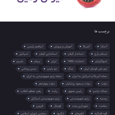
برچسب ها
آستارا
آمریکا
آموزش و پرورش
ابراهیم رئیسی
ارسلان زارع
استاندار گیلان
استانداری گیلان
اسرائیل
اصولگرایان
انتخابات 1400
ایران
برجام
تحریم
تیم ملی فوتبال ایران
جنگ
جو بایدن
حسن روحانی
حمله آمریکا و اسرائیل به ایران
حمله رژیم صهیونیستی به ایران
دولت
دولت مسعود پزشکیان
دولت چهاردهم
دونالد ترامپ
رئیس جمهور
رشت
رهبر معظم انقلاب
روسیه
رژیم صهیونیستی
رژیم صهیونیستی اسرائیل
سلامت
شهرداری رشت
فوتبال
قزوین
قوه قضائیه
لاهیجان
لنگرود
مجلس شورای اسلامی