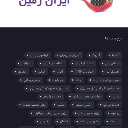
برچسب ها
آستارا
آمریکا
آموزش و پرورش
ابراهیم رئیسی
ارسلان زارع
استاندار گیلان
استانداری گیلان
اسرائیل
اصولگرایان
انتخابات 1400
ایران
برجام
تحریم
تیم ملی فوتبال ایران
جنگ
جو بایدن
حسن روحانی
حمله آمریکا و اسرائیل به ایران
حمله رژیم صهیونیستی به ایران
دولت
دولت مسعود پزشکیان
دولت چهاردهم
دونالد ترامپ
رئیس جمهور
رشت
رهبر معظم انقلاب
روسیه
رژیم صهیونیستی
رژیم صهیونیستی اسرائیل
سلامت
شهرداری رشت
فوتبال
قزوین