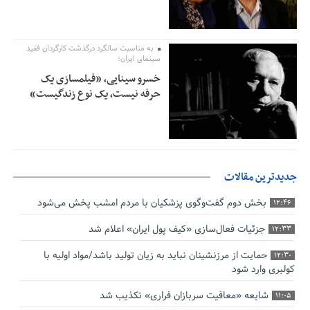
به مناسبت سالگرد درگذشت کارگردان فقید
سینمای ایران؛
خسرو سینایی، «فیلمسازی یک
حرفه نیست، یک نوع زندگیست»
جدیدترین مقالات
بخش دوم گفت‌وگوی پزشکیان با مردم امشب پخش می‌شود
12:46
جزئیات فعال‌سازی «کیف پول ایران» اعلام شد
12:33
حمایت از مرزنشینان نباید به زیان تولید باشد/مواد اولیه با
12:30
کولبری وارد شود
شایعه «معافیت سربازان فراری» تکذیب شد
11:05