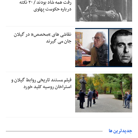
رفت همه شاد بودند / ۲۰ نکته
درباره حکومت پهلوی
رئیس سازمان جهاد کشاورزی استان: کشاورزان گیلان نسبت به
1:30
دریافت یارانه کود اقدام کنند
تمدید مهلت اظهارنامه‌های مالیاتی سال ۱۴۰۴ تا پایان شهریورماه
1:00
نقاشی های “محصص” در گیلان
جان می گیرند
فیلم مستند تاریخی روابط گیلان و
استراخان روسیه کلید خورد
جديدترين ها