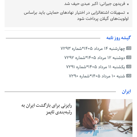
فریدون جیرانی: اکبر عبدی حیف شد
تسهیلات اشتغالزایی در اختیار نهادهای حمایتی باید براساس
اولویت‌های گیلان پرداخت شود
زمان جلسه سرنوشت‌ساز هیات رئیسه فدراسیون فوتبال با حضور
قلعه‌نویی مشخص شد
گیشه روز نامه
دفتر رهبر انقلاب: مطالب خارج از مراجع رسمی فاقد سندیت است
چهارشنبه ۱۴ مرداد ۱۴۰۵*شماره ۷۲۹۳
بقائی: فضای مذاکرات فنی و سیاسی ایران و عمان درباره تنگه هرمز،
مثبت است
دوشنبه ۱۲ مرداد ۱۴۰۵*شماره ۷۲۹۲
رئیس سازمان جهاد کشاورزی استان: کشاورزان گیلان نسبت به
یکشنبه ۱۱ مرداد ۱۴۰۵*شماره ۷۲۹۱
دریافت یارانه کود اقدام کنند
شنبه ۱۰ مرداد ۱۴۰۵*شماره ۷۲۹۰
تمدید مهلت اظهارنامه‌های مالیاتی سال ۱۴۰۴ تا پایان شهریورماه
ایران
رایزنی برای بازگشت ایران به
رتبه‌بندی تایمز