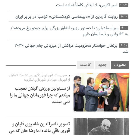
امیر اکرمی‌نیا: ارتش کاملاً آماده است
11:04
روایت گاردین از «دیپلماسی کودکستانی» ترامپ در برابر ایران
10:00
میراسماعیلی: با دستور وزیر، اتفاق بزرگی برای جودو رخ می‌دهد/
9:00
به کادرفنی و تیم ایمان دارم
پرتغال خواستار محرومیت مراکش از میزبانی جام جهانی ۲۰۳۰
8:51
شد
فریدون جیرانی: اکبر عبدی حیف شد
8:41
محبوب
جدید
کامنت
تسهیلات اشتغالزایی در اختیار نهادهای حمایتی باید براساس
0:58
سرپرست شهرداری لنگرود در نشست تجلیل
اولویت‌های گیلان پرداخت شود
از قهرمان جهان در شهرداری لنگرود:
از مسئولین ورزش گیلان تعجب
زمان جلسه سرنوشت‌ساز هیات رئیسه فدراسیون فوتبال با حضور
2:53
میکنم که چرا قهرمانان جهانی ما را
قلعه‌نویی مشخص شد
نمی بینند
دفتر رهبر انقلاب: مطالب خارج از مراجع رسمی فاقد سندیت
2:50
است
تصویر ناصرالدین شاه روی قلیان و
بقائی: فضای مذاکرات فنی و سیاسی ایران و عمان درباره تنگه
2:46
قوری باقی مانده اما رضا خان که می
هرمز، مثبت است