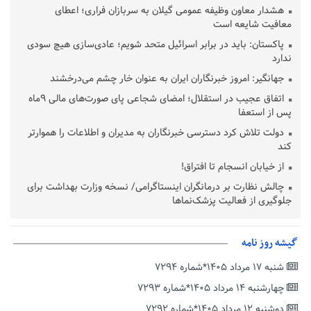
هشدار معاون وظیفه عمومی گیلان به سربازان فراری؛ اعطای
معافیت شایعه است
پاکستان: باید در برابر اسرائیل متحد شویم؛ عادی‌سازی هیچ سودی
ندارد
جهانگیر: امروز خبرنگاران ایران به عنوان خار چشم می‌درخشند
اتفاق عجیب در استقلال؛ امضای شجاعی پای صورت‌های مالی ٩ماه
پس از استعفا
دولت تلاش کرد دسترسی خبرنگاران به مدیران و اطلاعات را هموارتر
کند
از خیابان انسجام تا افتراق!
چالش نظارت بر درمانگران اینستاگرامی/ نسخه وزارت بهداشت برای
جلوگیری از فعالیت پزشک‌نماها
خبرنگارانی که جنگ را برای تاریخ نوشتند
پشتیبانی از زنجیره ارزش بادام زمینی در اولویت سیاست‌های
گیشه روز نامه
حمایتی گیلان است
شنبه ۱۷ مرداد ۱۴۰۵*شماره ۷۲۹۴
بخش دوم گفت‌وگوی پزشکیان با مردم امشب پخش می‌شود
چهارشنبه ۱۴ مرداد ۱۴۰۵*شماره ۷۲۹۳
جزئیات فعال‌سازی «کیف پول ایران» اعلام شد
دوشنبه ۱۲ مرداد ۱۴۰۵*شماره ۷۲۹۲