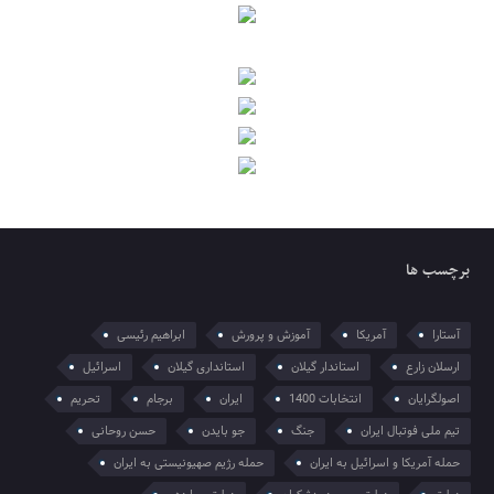
برچسب ها
آستارا
آمریکا
آموزش و پرورش
ابراهیم رئیسی
ارسلان زارع
استاندار گیلان
استانداری گیلان
اسرائیل
اصولگرایان
انتخابات 1400
ایران
برجام
تحریم
تیم ملی فوتبال ایران
جنگ
جو بایدن
حسن روحانی
حمله آمریکا و اسرائیل به ایران
حمله رژیم صهیونیستی به ایران