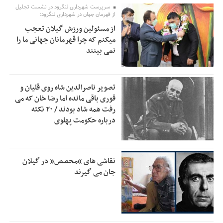
سرپرست شهرداری لنگرود در نشست تجلیل
از قهرمان جهان در شهرداری لنگرود:
خبرنگارانی که جنگ را برای تاریخ نوشتند
9:34
از مسئولین ورزش گیلان تعجب
پشتیبانی از زنجیره ارزش بادام زمینی در اولویت سیاست‌های
9:32
میکنم که چرا قهرمانان جهانی ما را
حمایتی گیلان است
نمی بینند
بخش دوم گفت‌وگوی پزشکیان با مردم امشب پخش می‌شود
12:46
جزئیات فعال‌سازی «کیف پول ایران» اعلام شد
12:33
تصویر ناصرالدین شاه روی قلیان و
قوری باقی مانده اما رضا خان که می
حمایت از مرزنشینان نباید به زیان تولید باشد/مواد اولیه با
12:30
رفت همه شاد بودند / ۲۰ نکته
کولبری وارد شود
درباره حکومت پهلوی
شایعه «معافیت سربازان فراری» تکذیب شد
11:05
امیر اکرمی‌نیا: ارتش کاملاً آماده است
11:04
نقاشی های “محصص” در گیلان
جان می گیرند