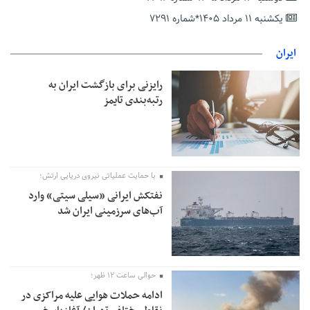
حمایت از مرزنشینان نباید به زیان تولید باشد/مواد اولیه با کولبری
وارد شود
یکشنبه ۱۱ مرداد ۱۴۰۵*شماره ۷۲۹۱
شایعه «معافیت سربازان فراری» تکذیب شد
ایران
امیر اکرمی‌نیا: ارتش کاملاً آماده است
رایزنی برای بازگشت ایران به
رتبه‌بندی تایمز
با حمایت عملیاتی نیروی دریایی ارتش؛
نفتکش ایرانی «سیلی سیتی» وارد
آب‌های سرزمینی ایران شد
حوالی ساعت ۱۲ ظهر؛
ادامه حملات هوایی علیه مراکزی در