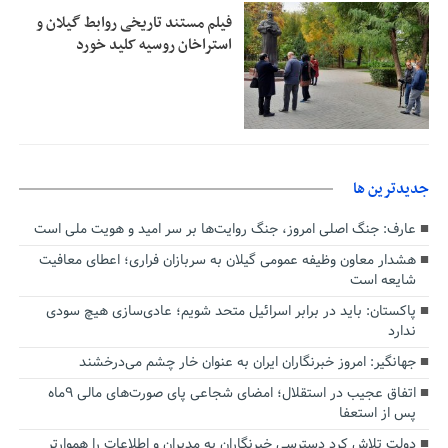
فیلم مستند تاریخی روابط گیلان و
استراخان روسیه کلید خورد
جديدترين ها
عارف: جنگ اصلی امروز، جنگ روایت‌ها بر سر امید و هویت ملی است
هشدار معاون وظیفه عمومی گیلان به سربازان فراری؛ اعطای معافیت
شایعه است
پاکستان: باید در برابر اسرائیل متحد شویم؛ عادی‌سازی هیچ سودی
ندارد
جهانگیر: امروز خبرنگاران ایران به عنوان خار چشم می‌درخشند
اتفاق عجیب در استقلال؛ امضای شجاعی پای صورت‌های مالی ٩ماه
پس از استعفا
دولت تلاش کرد دسترسی خبرنگاران به مدیران و اطلاعات را هموارتر