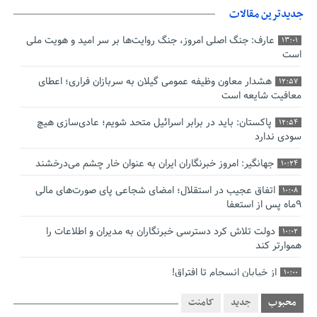
جدیدترین مقالات
عارف: جنگ اصلی امروز، جنگ روایت‌ها بر سر امید و هویت ملی
13:01
است
هشدار معاون وظیفه عمومی گیلان به سربازان فراری؛ اعطای
12:57
معافیت شایعه است
پاکستان: باید در برابر اسرائیل متحد شویم؛ عادی‌سازی هیچ
12:54
سودی ندارد
جهانگیر: امروز خبرنگاران ایران به عنوان خار چشم می‌درخشند
10:24
اتفاق عجیب در استقلال؛ امضای شجاعی پای صورت‌های مالی
10:08
٩ماه پس از استعفا
دولت تلاش کرد دسترسی خبرنگاران به مدیران و اطلاعات را
10:02
هموارتر کند
از خیابان انسجام تا افتراق!
10:00
چالش نظارت بر درمانگران اینستاگرامی/ نسخه وزارت بهداشت
9:48
محبوب
جدید
کامنت
برای جلوگیری از فعالیت پزشک‌نماها