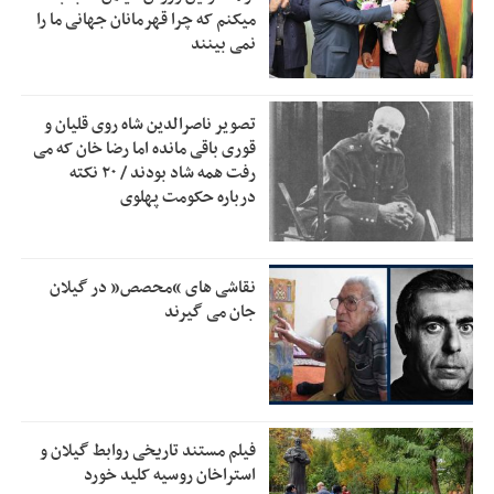
زمان جلسه سرنوشت‌ساز هیات رئیسه فدراسیون فوتبال با حضور
2:53
میکنم که چرا قهرمانان جهانی ما را
قلعه‌نویی مشخص شد
نمی بینند
دفتر رهبر انقلاب: مطالب خارج از مراجع رسمی فاقد سندیت
2:50
است
تصویر ناصرالدین شاه روی قلیان و
بقائی: فضای مذاکرات فنی و سیاسی ایران و عمان درباره تنگه
2:46
قوری باقی مانده اما رضا خان که می
هرمز، مثبت است
رفت همه شاد بودند / ۲۰ نکته
درباره حکومت پهلوی
رئیس سازمان جهاد کشاورزی استان: کشاورزان گیلان نسبت به
1:30
دریافت یارانه کود اقدام کنند
تمدید مهلت اظهارنامه‌های مالیاتی سال ۱۴۰۴ تا پایان شهریورماه
1:00
نقاشی های “محصص” در گیلان
جان می گیرند
فیلم مستند تاریخی روابط گیلان و
استراخان روسیه کلید خورد