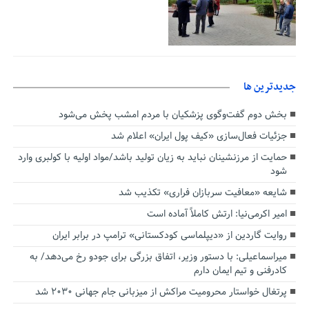
جديدترين ها
بخش دوم گفت‌وگوی پزشکیان با مردم امشب پخش می‌شود
جزئیات فعال‌سازی «کیف پول ایران» اعلام شد
حمایت از مرزنشینان نباید به زیان تولید باشد/مواد اولیه با کولبری وارد
شود
شایعه «معافیت سربازان فراری» تکذیب شد
امیر اکرمی‌نیا: ارتش کاملاً آماده است
روایت گاردین از «دیپلماسی کودکستانی» ترامپ در برابر ایران
میراسماعیلی: با دستور وزیر، اتفاق بزرگی برای جودو رخ می‌دهد/ به
کادرفنی و تیم ایمان دارم
پرتغال خواستار محرومیت مراکش از میزبانی جام جهانی ۲۰۳۰ شد