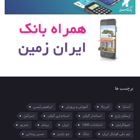
برچسب ها
آستارا
آمریکا
آموزش و پرورش
ابراهیم رئیسی
ارسلان زارع
استاندار گیلان
استانداری گیلان
اسرائیل
اصولگرایان
انتخابات 1400
ایران
برجام
تحریم
تیم ملی فوتبال ایران
جنگ
جو بایدن
حسن روحانی