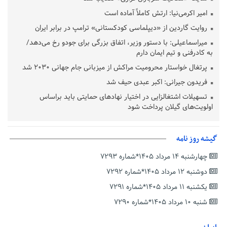
امیر اکرمی‌نیا: ارتش کاملاً آماده است
روایت گاردین از «دیپلماسی کودکستانی» ترامپ در برابر ایران
میراسماعیلی: با دستور وزیر، اتفاق بزرگی برای جودو رخ می‌دهد/
به کادرفنی و تیم ایمان دارم
پرتغال خواستار محرومیت مراکش از میزبانی جام جهانی ۲۰۳۰ شد
فریدون جیرانی: اکبر عبدی حیف شد
تسهیلات اشتغالزایی در اختیار نهادهای حمایتی باید براساس
اولویت‌های گیلان پرداخت شود
زمان جلسه سرنوشت‌ساز هیات رئیسه فدراسیون فوتبال با حضور
قلعه‌نویی مشخص شد
گیشه روز نامه
دفتر رهبر انقلاب: مطالب خارج از مراجع رسمی فاقد سندیت است
چهارشنبه ۱۴ مرداد ۱۴۰۵*شماره ۷۲۹۳
بقائی: فضای مذاکرات فنی و سیاسی ایران و عمان درباره تنگه هرمز،
مثبت است
دوشنبه ۱۲ مرداد ۱۴۰۵*شماره ۷۲۹۲
رئیس سازمان جهاد کشاورزی استان: کشاورزان گیلان نسبت به
یکشنبه ۱۱ مرداد ۱۴۰۵*شماره ۷۲۹۱
دریافت یارانه کود اقدام کنند
شنبه ۱۰ مرداد ۱۴۰۵*شماره ۷۲۹۰
تمدید مهلت اظهارنامه‌های مالیاتی سال ۱۴۰۴ تا پایان شهریورماه