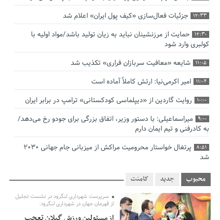
جزئیات فعال‌سازی «کیف پول ایران» اعلام شد
12:33
حمایت از مرزنشینان نباید به زیان تولید باشد/مواد اولیه با
12:30
کولبری وارد شود
شایعه «معافیت سربازان فراری» تکذیب شد
11:05
امیر اکرمی‌نیا: ارتش کاملاً آماده است
11:04
روایت گاردین از «دیپلماسی کودکستانی» ترامپ در برابر ایران
10:00
میراسماعیلی: با دستور وزیر، اتفاق بزرگی برای جودو رخ می‌دهد/
9:00
به کادرفنی و تیم ایمان دارم
پرتغال خواستار محرومیت مراکش از میزبانی جام جهانی ۲۰۳۰
8:51
شد
فریدون جیرانی: اکبر عبدی حیف شد
8:41
محبوب
جدید
کامنت
تسهیلات اشتغالزایی در اختیار نهادهای حمایتی باید براساس
0:58
سرپرست شهرداری لنگرود در نشست تجلیل
اولویت‌های گیلان پرداخت شود
از قهرمان جهان در شهرداری لنگرود:
از مسئولین ورزش گیلان تعجب