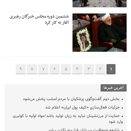
ششمین دوره مجلس خبرگان رهبری
آغاز به کار کرد
9
8
7
6
5
4
3
2
1
آخرین خبرها
بخش دوم گفت‌وگوی پزشکیان با مردم امشب پخش می‌شود
جزئیات فعال‌سازی «کیف پول ایران» اعلام شد
حمایت از مرزنشینان نباید به زیان تولید باشد/مواد اولیه با کولبری
وارد شود
شایعه «معافیت سربازان فراری» تکذیب شد