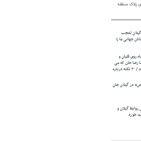
ی پلاک منطقه
 دوم تأمین
گیلان تعجب
م/ اتفاقی در
نان جهانی ما را
قضی شده
ه روی قلیان و
ا رضا خان که می
رفت همه شاد بودند / ۲۰ نکته درباره
ر انتخابات
د
” در گیلان جان
 حرفه نیست،
گ نیازمند
 روابط گیلان و
ید خورد
زیرمیزی در جامعه پزشکی کمتر از ۶ درصد
ی از