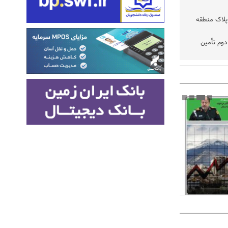
پلاک منطقه
وم تأمین
تفاقی در
 شده رسیدگی
نتخابات
ود
فه نیست،
یازمند
زیرمیزی در جامعه پزشکی کمتر از ۶ درصد
از