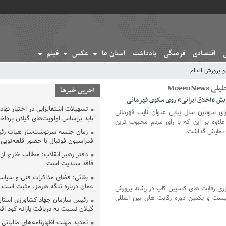
اقتصادی
فرهنگی
یادداشت
استان ها
عکس
فیلم
 پرورش اندام
MoeenN
آخرین خبرها
ش «اخلاق ایرانی» روی سکوی قهرمانی
تسهیلات اشتغالزایی در اختیار نها
رای سومین سال پیاپی عنوان نایب قهرمانی
باید براساس اولویت‌های گیلان پردا
علاوه بر این که با رای مردم محبوب ترین
ه نمایش گذاشت.
زمان جلسه سرنوشت‌ساز هیات رئ
فدراسیون فوتبال با حضور قلعه‌نو
دفتر رهبر انقلاب: مطالب خارج از
فاقد سندیت است
بقائی: فضای مذاکرات فنی و سیاسی
عمان درباره تنگه هرمز، مثبت است
ری رقابت های کاسپین کاپ در رشته پرورش
یست و یکمین دوره رقابت های بین المللی
رئیس سازمان جهاد کشاورزی استان
گیلان نسبت به دریافت یارانه کود اقد