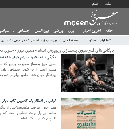
عکس
فیلم
خانه
آخرین اخبار
ایران
ورزشی
بین الملل
اجتماعی
سیاسی
شما اینجا هستید :
صفحه اصلی
برچسب زده شده با : فدراسیون بدنسازی و
بایگانی‌های فدراسیون بدنسازی و پرورش اندام - معین نیوز - خبری تحلیلی ews
«گرگی» که محبوب مردم جهان شد/ نمای
18 اکتبر 2025
معین نیوز_بدنساز محبوب ایرانی که ب
مستر المپیا را به خود اختصاص داد، 
ورزشکار جهان شد، اخلاق ایرانی را هم ب
گیلان در انتظار یک کاسپین کاپ دیگر!
26 ژانویه 2025
معین نیوز_صاحب مقصودی/پس از برگزا
اندام، این بار نوبت شطرنج است که ب
کاسپین کاپ را برگزار نماید.