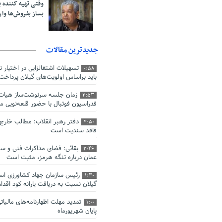
وقتی تهیه کننده پا
بساز بفروش‌ها وار
جدیدترین مقالات
تسهیلات اشتغالزایی در اختیار 
0:58
باید براساس اولویت‌های گیلان پرداخت
زمان جلسه سرنوشت‌ساز هیات
2:53
فدراسیون فوتبال با حضور قلعه‌نوی
دفتر رهبر انقلاب: مطالب خارج
2:50
فاقد سندیت است
بقائی: فضای مذاکرات فنی و سی
2:46
عمان درباره تنگه هرمز، مثبت است
رئیس سازمان جهاد کشاورزی است
1:30
گیلان نسبت به دریافت یارانه کود اقدام
1:00
پایان شهریورماه