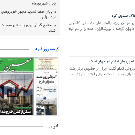
پایان شهریورماه
پایان صف تمدید مجوز خودروهای 
خاک مساوی کرد
آزاد انزلی
مهمان ویژه رقابت های بدنسازی کاسپین
صنایع گیلان برای زمستان سوخت د
اوران گرفته تا ورزشکاران، همه را از دم تیغ
کنند
بقائی: مذاکره‌ای با آمریکا نداریم/ ا
وضعیت تنگه هرمز نمی‌افتد
گیشه روز نامه
بانک مرکزی: تعهدات ارزی منقضی
می شوند
شته پرورش اندام در جهان است
نایب رئیس هیات مرکزی نظارت بر ا
روش اندام گفت: ایران از قطبهای برتر رشته
شوراها: انتخابات در پاییز برگزار می‌ش
ایرانی به مسابقات جهانی اعتبار و ارزش می
خسرو سینایی، «فیلمسازی یک حر
یک نوع زندگیست»
ترقی: سیاست خارجی پس از جنگ ن
بازنگری است
است/ارزیابی مردم از خدمات درمانی
مهاجرانی: کشور با همبستگی ملی 
ایران
دشواری‌های جنگ گذر کرد