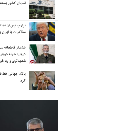
رایزنی برای بازگشت ایران به
آسمان کشور بسته
رتبه‌بندی تایمز
نفتکش ایرانی «سیلی سیتی» وارد
ترامپ پس از دیدار 
آب‌های سرزمینی ایران شد
مذاکرات با ایران با
ادامه حملات هوایی علیه مراکزی در
هشدار قاطعانه س
نقاط مختلف تهران/ آغاز پاسخ
درباره حمله دوباره
موشکی ایران به حملات
شدیدتری وارد خوا
شنیده شدن صدای انفجار در برخی
بانک جهانی خط فقر 
شهرهای ایران
کرد