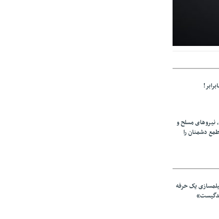
اتفاقی در وضعیت
برابر!
، نیروهای مسلح و
طمع دشمنان را
یلمسازی یک حرفه
ندگیست»