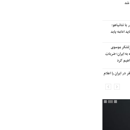
 شد
رایزنی برای بازگشت ایران به
رتبه‌بندی تایمز
با نتانیاهو:
نفتکش ایرانی «سیلی سیتی» وارد
ید ادامه یابد
آب‌های سرزمینی ایران شد
رلشکر موسوی
ادامه حملات هوایی علیه مراکزی در
 به ایران؛ ضربات
نقاط مختلف تهران/ آغاز پاسخ
هیم کرد
موشکی ایران به حملات
در ایران را اعلام
شنیده شدن صدای انفجار در برخی
شهرهای ایران

