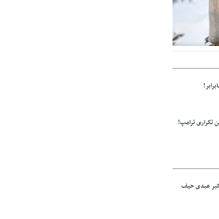
ز مراجع رسمی
برابر!
 تکراری ترامپ!
اکبر عبدی حیف