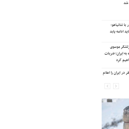
 بازگشت ایران به
آسمان کشور بسته شد
ایمز
نی «سیلی سیتی» وارد
ترامپ پس از دیدار با نتانیاهو:
مینی ایران شد
مذاکرات با ایران باید ادامه یابد
ت هوایی علیه مراکزی در
هشدار قاطعانه سرلشکر موسوی
تهران/ آغاز پاسخ
درباره حمله دوباره به ایران؛ ضربات
ن به حملات
شدیدتری وارد خواهیم کرد
صدای انفجار در برخی
بانک جهانی خط فقر در ایران را اعلام
ان
کرد

