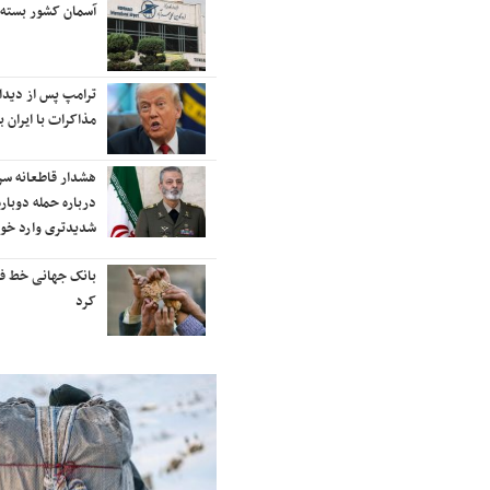
آسمان کشور بسته شد
رایزنی برای
رتبه‌بندی ت
ترامپ پس از دیدار با نتانیاهو:
نفتکش ایرا
مذاکرات با ایران باید ادامه یابد
آب‌های سرز
هشدار قاطعانه سرلشکر موسوی
ادامه حملا
درباره حمله دوباره به ایران؛ ضربات
نقاط مختلف 
شدیدتری وارد خواهیم کرد
موشکی ایرا
بانک جهانی خط فقر در ایران را اعلام
شنیده شدن 
کرد
شهرهای ایر