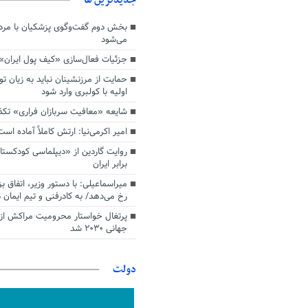
بخش دوم گفت‌وگوی پزشکیان با م
می‌شود
جزئیات فعال‌سازی «کیف پول ایران»
حمایت از مرزنشینان نباید به زیان تو
اولیه با کولبری وارد شود
شایعه «معافیت سربازان فراری» تک
امیر اکرمی‌نیا: ارتش کاملاً آماده است
روایت گاردین از «دیپلماسی کودکستا
برابر ایران
میراسماعیلی: با دستور وزیر، اتفاق ب
رخ می‌دهد/ به کادرفنی و تیم ایمان د
پرتغال خواستار محرومیت مراکش از 
جهانی ۲۰۳۰ شد
دولت