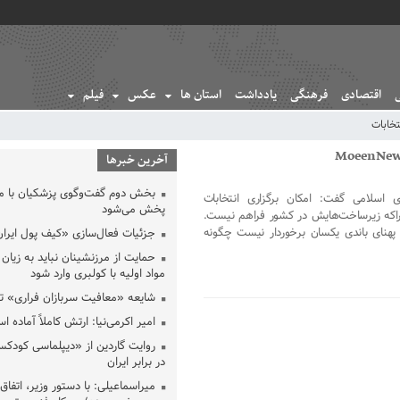
اقتصادی
فرهنگی
یادداشت
استان ها
عکس
فیلم
تخابات
آخرین خبرها
بخش دوم گفت‌وگوی پزشکیان با 
اسلامی گفت: امکان برگزاری انتخابات
پخش می‌شود
راکه زیرساخت‌هایش در کشور فراهم نیست.
پهنای باندی یکسان برخوردار نیست چگونه
جزئیات فعال‌سازی «کیف پول ایران
حمایت از مرزنشینان نباید به زیان 
مواد اولیه با کولبری وارد شود
شایعه «معافیت سربازان فراری» 
امیر اکرمی‌نیا: ارتش کاملاً آماده ا
روایت گاردین از «دیپلماسی کودکس
در برابر ایران
میراسماعیلی: با دستور وزیر، اتفاق 