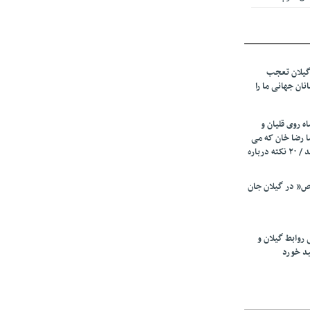
 از میزبانی
ف شد
گیلان تعجب
نهادهای حمایتی
نان جهانی ما را
 شود
 رئیسه
ه روی قلیان و
ی مشخص شد
ا رضا خان که می
رفت همه شاد بودند / ۲۰ نکته درباره
 از مراجع رسمی
” در گیلان جان
اسی ایران و
ان: کشاورزان
 روابط گیلان و
 کنند
ید خورد
تمدید مهلت اظهارنامه‌های مالیاتی سال ۱۴۰۴ تا