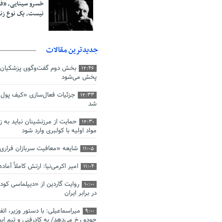
خسرو سینایی، «ف
نیست، یک نوع ز
جدیدترین مقالات
بخش دوم گفت‌وگوی پزشکیان 
12:46
پخش می‌شود
جزئیات فعال‌سازی «کیف پول ا
12:33
شد
حمایت از مرزنشینان نباید به ز
12:30
مواد اولیه با کولبری وارد شود
شایعه «معافیت سربازان فرار
11:05
امیر اکرمی‌نیا: ارتش کاملاً آما
11:04
روایت گاردین از «دیپلماسی کو
10:00
در برابر ایران
میراسماعیلی: با دستور وزیر، اتف
9:00
جودو رخ می‌دهد/ به کادرفنی و تیم ایم