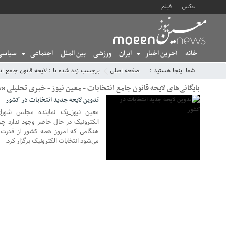
عکس
فیلم
خانه
آخرین اخبار
ایران
ورزشی
بین الملل
اجتماعی
سیاسی
03 آگوست 2022
شما اینجا هستید :
صفحه اصلی
برچسب زده شده با : لایحه قانون جامع ان
بایگانی‌های لایحه قانون جامع انتخابات - معین نیوز - خبری تحلیلی MoeenNews
تدوین لایحه جدید انتخابات در کشور
معین نیوز_یک نماینده مجلس شورای 
الکترونیک در حال حاضر وجود ندارد چ
هنگامی که امروز همه کشور از قدرت 
می‌شود انتخابات الکترونیک برگزار کرد.