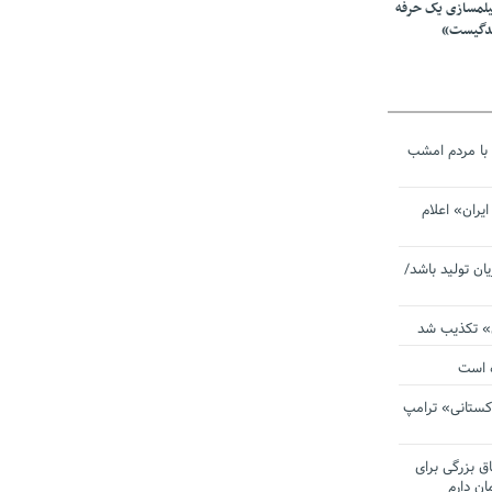
یلمسازی یک حرفه
ندگیست»
با مردم امشب
یران» اعلام
یان تولید باشد/
ی» تکذیب شد
ده است
دکستانی» ترامپ
اق بزرگی برای
ان دارم