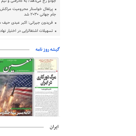
جودو رخ می‌دهد/ به کادرفنی و تیم ا
پرتغال خواستار محرومیت مراکش ا
جام جهانی ۲۰۳۰ شد
فریدون جیرانی: اکبر عبدی حیف 
تسهیلات اشتغالزایی در اختیار نها
باید براساس اولویت‌های گیلان پردا
زمان جلسه سرنوشت‌ساز هیات رئ
گیشه روز نامه
فدراسیون فوتبال با حضور قلعه‌نو
دفتر رهبر انقلاب: مطالب خارج از
فاقد سندیت است
بقائی: فضای مذاکرات فنی و سیاسی
عمان درباره تنگه هرمز، مثبت است
رئیس سازمان جهاد کشاورزی استان
گیلان نسبت به دریافت یارانه کود اقد
پایان شهریورماه
ایران