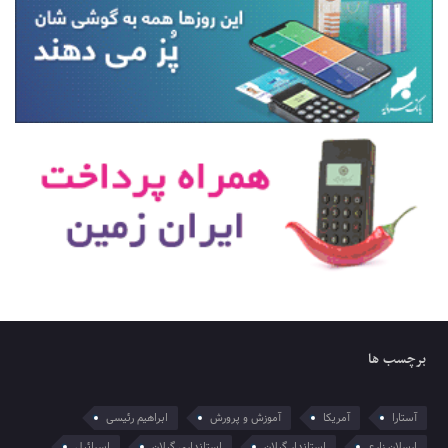
برچسب ها
آستارا
آمریکا
آموزش و پرورش
ابراهیم رئیسی
ارسلان زارع
استاندار گیلان
استانداری گیلان
اسرائیل