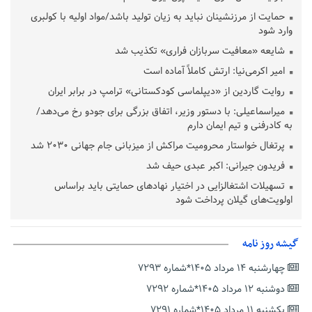
حمایت از مرزنشینان نباید به زیان تولید باشد/مواد اولیه با کولبری
وارد شود
شایعه «معافیت سربازان فراری» تکذیب شد
امیر اکرمی‌نیا: ارتش کاملاً آماده است
روایت گاردین از «دیپلماسی کودکستانی» ترامپ در برابر ایران
میراسماعیلی: با دستور وزیر، اتفاق بزرگی برای جودو رخ می‌دهد/
به کادرفنی و تیم ایمان دارم
پرتغال خواستار محرومیت مراکش از میزبانی جام جهانی ۲۰۳۰ شد
فریدون جیرانی: اکبر عبدی حیف شد
تسهیلات اشتغالزایی در اختیار نهادهای حمایتی باید براساس
اولویت‌های گیلان پرداخت شود
زمان جلسه سرنوشت‌ساز هیات رئیسه فدراسیون فوتبال با حضور
قلعه‌نویی مشخص شد
گیشه روز نامه
دفتر رهبر انقلاب: مطالب خارج از مراجع رسمی فاقد سندیت است
چهارشنبه ۱۴ مرداد ۱۴۰۵*شماره ۷۲۹۳
بقائی: فضای مذاکرات فنی و سیاسی ایران و عمان درباره تنگه هرمز،
مثبت است
دوشنبه ۱۲ مرداد ۱۴۰۵*شماره ۷۲۹۲
رئیس سازمان جهاد کشاورزی استان: کشاورزان گیلان نسبت به
یکشنبه ۱۱ مرداد ۱۴۰۵*شماره ۷۲۹۱