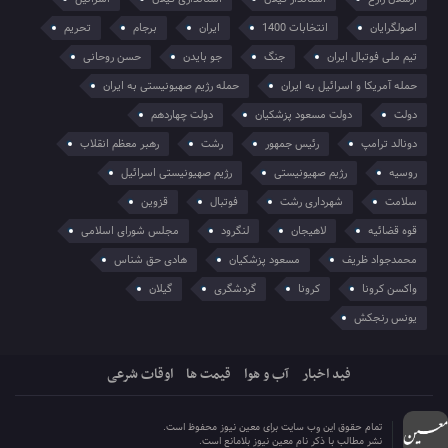
اصولگرایان
انتخابات 1400
ایران
برجام
تحریم
تیم ملی فوتبال ایران
جنگ
جو بایدن
حسن روحانی
حمله آمریکا و اسرائیل به ایران
حمله رژیم صهیونیستی به ایران
دولت
دولت مسعود پزشکیان
دولت چهاردهم
دونالد ترامپ
رئیس جمهور
رشت
رهبر معظم انقلاب
روسیه
رژیم صهیونیستی
رژیم صهیونیستی اسرائیل
سلامت
شهرداری رشت
فوتبال
قزوین
قوه قضائیه
لاهیجان
لنگرود
مجلس شورای اسلامی
محمدجواد ظریف
مسعود پزشکیان
هادی حق شناس
واکسن کرونا
کرونا
گردشگری
گیلان
یونس رنجکش
فید اخبار
آب و هوا
قیمت ها
اوقات شرعی
تمام حقوق این وب سایت برای معین نیوز محفوظ است.
نشر مطالب با ذکر نام معین نیوز بلامانع است.