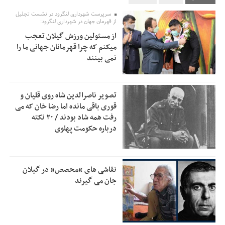
تسهیلات اشتغالزایی در اختیار نهادهای حمایتی باید براساس
0:58
سرپرست شهرداری لنگرود در نشست تجلیل
اولویت‌های گیلان پرداخت شود
از قهرمان جهان در شهرداری لنگرود:
از مسئولین ورزش گیلان تعجب
زمان جلسه سرنوشت‌ساز هیات رئیسه فدراسیون فوتبال با حضور
2:53
میکنم که چرا قهرمانان جهانی ما را
قلعه‌نویی مشخص شد
نمی بینند
دفتر رهبر انقلاب: مطالب خارج از مراجع رسمی فاقد سندیت
2:50
است
تصویر ناصرالدین شاه روی قلیان و
بقائی: فضای مذاکرات فنی و سیاسی ایران و عمان درباره تنگه
2:46
قوری باقی مانده اما رضا خان که می
هرمز، مثبت است
رفت همه شاد بودند / ۲۰ نکته
درباره حکومت پهلوی
رئیس سازمان جهاد کشاورزی استان: کشاورزان گیلان نسبت به
1:30
دریافت یارانه کود اقدام کنند
تمدید مهلت اظهارنامه‌های مالیاتی سال ۱۴۰۴ تا پایان شهریورماه
1:00
نقاشی های “محصص” در گیلان
جان می گیرند