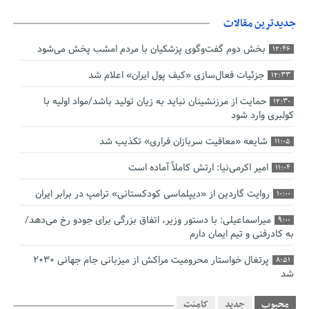
جدیدترین مقالات
بخش دوم گفت‌وگوی پزشکیان با مردم امشب پخش می‌شود
12:46
جزئیات فعال‌سازی «کیف پول ایران» اعلام شد
12:33
حمایت از مرزنشینان نباید به زیان تولید باشد/مواد اولیه با
12:30
کولبری وارد شود
شایعه «معافیت سربازان فراری» تکذیب شد
11:05
امیر اکرمی‌نیا: ارتش کاملاً آماده است
11:04
روایت گاردین از «دیپلماسی کودکستانی» ترامپ در برابر ایران
10:00
میراسماعیلی: با دستور وزیر، اتفاق بزرگی برای جودو رخ می‌دهد/
9:00
به کادرفنی و تیم ایمان دارم
پرتغال خواستار محرومیت مراکش از میزبانی جام جهانی ۲۰۳۰
8:51
شد
فریدون جیرانی: اکبر عبدی حیف شد
8:41
محبوب
جدید
کامنت