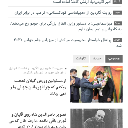
امیر اکرمی‌نیا: ارتش کاملاً آماده است
11:04
روایت گاردین از «دیپلماسی کودکستانی» ترامپ در برابر ایران
10:00
میراسماعیلی: با دستور وزیر، اتفاق بزرگی برای جودو رخ می‌دهد/
9:00
به کادرفنی و تیم ایمان دارم
پرتغال خواستار محرومیت مراکش از میزبانی جام جهانی ۲۰۳۰
8:51
شد
فریدون جیرانی: اکبر عبدی حیف شد
8:41
محبوب
جدید
کامنت
تسهیلات اشتغالزایی در اختیار نهادهای حمایتی باید براساس
0:58
سرپرست شهرداری لنگرود در نشست تجلیل
اولویت‌های گیلان پرداخت شود
از قهرمان جهان در شهرداری لنگرود:
از مسئولین ورزش گیلان تعجب
زمان جلسه سرنوشت‌ساز هیات رئیسه فدراسیون فوتبال با حضور
2:53
میکنم که چرا قهرمانان جهانی ما را
قلعه‌نویی مشخص شد
نمی بینند
دفتر رهبر انقلاب: مطالب خارج از مراجع رسمی فاقد سندیت
2:50
است
تصویر ناصرالدین شاه روی قلیان و
بقائی: فضای مذاکرات فنی و سیاسی ایران و عمان درباره تنگه
2:46
قوری باقی مانده اما رضا خان که می
هرمز، مثبت است
رفت همه شاد بودند / ۲۰ نکته