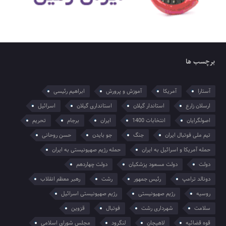
برچسب ها
آستارا
آمریکا
آموزش و پرورش
ابراهیم رئیسی
ارسلان زارع
استاندار گیلان
استانداری گیلان
اسرائیل
اصولگرایان
انتخابات 1400
ایران
برجام
تحریم
تیم ملی فوتبال ایران
جنگ
جو بایدن
حسن روحانی
حمله آمریکا و اسرائیل به ایران
حمله رژیم صهیونیستی به ایران
دولت
دولت مسعود پزشکیان
دولت چهاردهم
دونالد ترامپ
رئیس جمهور
رشت
رهبر معظم انقلاب
روسیه
رژیم صهیونیستی
رژیم صهیونیستی اسرائیل
سلامت
شهرداری رشت
فوتبال
قزوین
قوه قضائیه
لاهیجان
لنگرود
مجلس شورای اسلامی