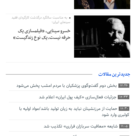
به مناسبت سالگرد درگذشت کارگردان فقید
سینمای ایران؛
خسرو سینایی، «فیلمسازی یک
حرفه نیست، یک نوع زندگیست»
جدیدترین مقالات
بخش دوم گفت‌وگوی پزشکیان با مردم امشب پخش می‌شود
12:46
جزئیات فعال‌سازی «کیف پول ایران» اعلام شد
12:33
حمایت از مرزنشینان نباید به زیان تولید باشد/مواد اولیه با
12:30
کولبری وارد شود
شایعه «معافیت سربازان فراری» تکذیب شد
11:05