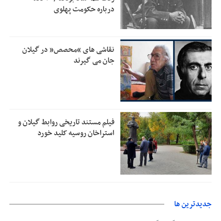
درباره حکومت پهلوی
رئیس سازمان جهاد کشاورزی استان: کشاورزان گیلان نسبت به
1:30
دریافت یارانه کود اقدام کنند
تمدید مهلت اظهارنامه‌های مالیاتی سال ۱۴۰۴ تا پایان شهریورماه
1:00
نقاشی های “محصص” در گیلان
جان می گیرند
فیلم مستند تاریخی روابط گیلان و
استراخان روسیه کلید خورد
جديدترين ها