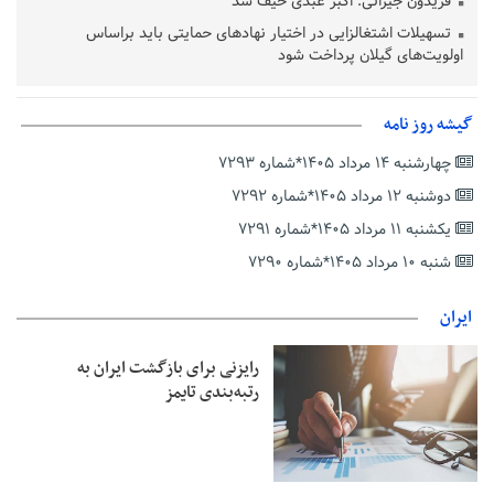
فریدون جیرانی: اکبر عبدی حیف شد
تسهیلات اشتغالزایی در اختیار نهادهای حمایتی باید براساس
اولویت‌های گیلان پرداخت شود
زمان جلسه سرنوشت‌ساز هیات رئیسه فدراسیون فوتبال با حضور
قلعه‌نویی مشخص شد
گیشه روز نامه
دفتر رهبر انقلاب: مطالب خارج از مراجع رسمی فاقد سندیت است
چهارشنبه ۱۴ مرداد ۱۴۰۵*شماره ۷۲۹۳
بقائی: فضای مذاکرات فنی و سیاسی ایران و عمان درباره تنگه هرمز،
مثبت است
دوشنبه ۱۲ مرداد ۱۴۰۵*شماره ۷۲۹۲
رئیس سازمان جهاد کشاورزی استان: کشاورزان گیلان نسبت به
یکشنبه ۱۱ مرداد ۱۴۰۵*شماره ۷۲۹۱
دریافت یارانه کود اقدام کنند
شنبه ۱۰ مرداد ۱۴۰۵*شماره ۷۲۹۰
تمدید مهلت اظهارنامه‌های مالیاتی سال ۱۴۰۴ تا پایان شهریورماه
ایران
رایزنی برای بازگشت ایران به
رتبه‌بندی تایمز