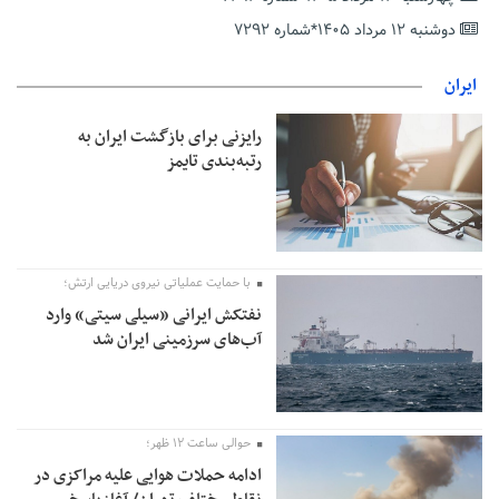
معافیت شایعه است
دوشنبه ۱۲ مرداد ۱۴۰۵*شماره ۷۲۹۲
پاکستان: باید در برابر اسرائیل متحد شویم؛ عادی‌سازی هیچ سودی
ندارد
ایران
جهانگیر: امروز خبرنگاران ایران به عنوان خار چشم می‌درخشند
رایزنی برای بازگشت ایران به
اتفاق عجیب در استقلال؛ امضای شجاعی پای صورت‌های مالی ٩ماه
رتبه‌بندی تایمز
پس از استعفا
با حمایت عملیاتی نیروی دریایی ارتش؛
نفتکش ایرانی «سیلی سیتی» وارد
آب‌های سرزمینی ایران شد
حوالی ساعت ۱۲ ظهر؛
ادامه حملات هوایی علیه مراکزی در