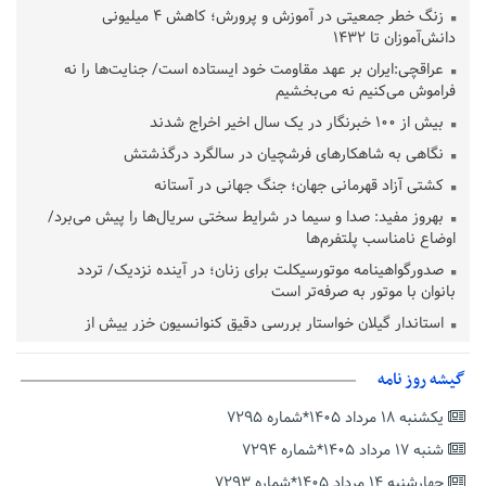
زنگ خطر جمعیتی در آموزش و پرورش؛ کاهش ۴ میلیونی
دانش‌آموزان تا ۱۴۳۲
عراقچی:ایران بر عهد مقاومت خود ایستاده است/ جنایت‌ها را نه
فراموش می‌کنیم نه می‌بخشیم
بیش از ۱۰۰ خبرنگار در یک سال اخیر اخراج شدند
نگاهی به شاهکارهای فرشچیان در سالگرد درگذشتش
کشتی آزاد قهرمانی جهان؛ جنگ جهانی در آستانه
بهروز مفید: صدا و سیما در شرایط سختی سریال‌ها را پیش می‌برد/
اوضاع نامناسب پلتفرم‌ها
صدورگواهینامه موتورسیکلت برای زنان؛ در آینده نزدیک/ تردد
بانوان با موتور به‌ صرفه‌تر است
استاندار گیلان خواستار بررسی دقیق کنوانسیون خزر پیش از
تصویب در مجلس شد
پزشکیان‌: بهترین زمان برای دستیابی به توافق شرایط کنونی است/از
گیشه روز نامه
حقوق ملت کوتاه نمی‌آییم
یکشنبه ۱۸ مرداد ۱۴۰۵*شماره ۷۲۹۵
عارف: جنگ اصلی امروز، جنگ روایت‌ها بر سر امید و هویت ملی
شنبه ۱۷ مرداد ۱۴۰۵*شماره ۷۲۹۴
است
چهارشنبه ۱۴ مرداد ۱۴۰۵*شماره ۷۲۹۳
هشدار معاون وظیفه عمومی گیلان به سربازان فراری؛ اعطای