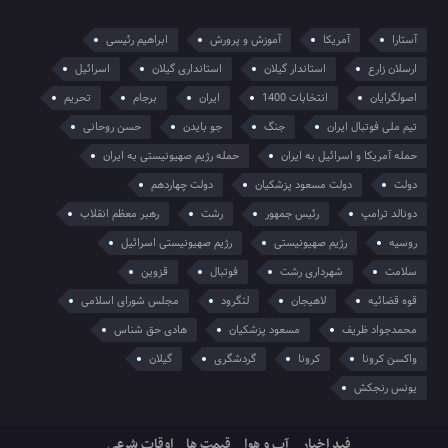
آستارا
آمریکا
آموزش و پرورش
ابراهیم رئیسی
ارسلان زارع
استاندار گیلان
استانداری گیلان
اسرائیل
اصولگرایان
انتخابات 1400
ایران
برجام
تحریم
تیم ملی فوتبال ایران
جنگ
جو بایدن
حسن روحانی
حمله آمریکا و اسرائیل به ایران
حمله رژیم صهیونیستی به ایران
دولت
دولت مسعود پزشکیان
دولت چهاردهم
دونالد ترامپ
رئیس جمهور
رشت
رهبر معظم انقلاب
روسیه
رژیم صهیونیستی
رژیم صهیونیستی اسرائیل
سلامت
شهرداری رشت
فوتبال
قزوین
قوه قضائیه
لاهیجان
لنگرود
مجلس شورای اسلامی
محمدجواد ظریف
مسعود پزشکیان
هادی حق شناس
واکسن کرونا
کرونا
گردشگری
گیلان
یونس رنجکش
فید اخبار
آب و هوا
قیمت ها
اوقات شرعی