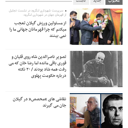
محبوب
جدید
کامنت
استاندار گیلان خواستار بررسی دقیق کنوانسیون خزر پیش از
سرپرست شهرداری لنگرود در نشست تجلیل
7:00
از قهرمان جهان در شهرداری لنگرود:
تصویب در مجلس شد
از مسئولین ورزش گیلان تعجب
پزشکیان‌: بهترین زمان برای دستیابی به توافق شرایط کنونی است/
0:51
میکنم که چرا قهرمانان جهانی ما را
از حقوق ملت کوتاه نمی‌آییم
نمی بینند
عارف: جنگ اصلی امروز، جنگ روایت‌ها بر سر امید و هویت ملی
13:01
است
تصویر ناصرالدین شاه روی قلیان و
هشدار معاون وظیفه عمومی گیلان به سربازان فراری؛ اعطای
12:57
قوری باقی مانده اما رضا خان که می
معافیت شایعه است
رفت همه شاد بودند / ۲۰ نکته
درباره حکومت پهلوی
پاکستان: باید در برابر اسرائیل متحد شویم؛ عادی‌سازی هیچ
12:54
سودی ندارد
جهانگیر: امروز خبرنگاران ایران به عنوان خار چشم می‌درخشند
10:24
نقاشی های “محصص” در گیلان
اتفاق عجیب در استقلال؛ امضای شجاعی پای صورت‌های مالی
جان می گیرند
10:08
٩ماه پس از استعفا