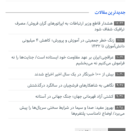
جدیدترین مقالات
هشدار قاطع وزیر ارتباطات به اپراتورهای گران فروش/ مصرف
12:44
ترافیک شفاف شود
زنگ خطر جمعیتی در آموزش و پرورش؛ کاهش ۴ میلیونی
11:10
دانش‌آموزان تا ۱۴۳۲
عراقچی:ایران بر عهد مقاومت خود ایستاده است/ جنایت‌ها را نه
10:41
فراموش می‌کنیم نه می‌بخشیم
بیش از ۱۰۰ خبرنگار در یک سال اخیر اخراج شدند
10:40
نگاهی به شاهکارهای فرشچیان در سالگرد درگذشتش
9:47
کشتی آزاد قهرمانی جهان؛ جنگ جهانی در آستانه
9:36
بهروز مفید: صدا و سیما در شرایط سختی سریال‌ها را پیش
8:45
می‌برد/ اوضاع نامناسب پلتفرم‌ها
صدورگواهینامه موتورسیکلت برای زنان؛ در آینده نزدیک/ تردد
7:53
بانوان با موتور به‌ صرفه‌تر است