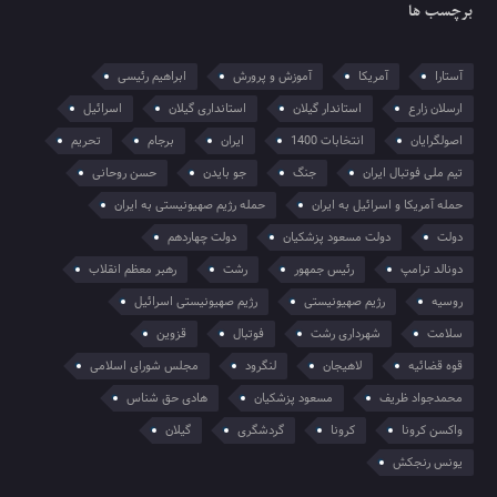
برچسب ها
آستارا
آمریکا
آموزش و پرورش
ابراهیم رئیسی
ارسلان زارع
استاندار گیلان
استانداری گیلان
اسرائیل
اصولگرایان
انتخابات 1400
ایران
برجام
تحریم
تیم ملی فوتبال ایران
جنگ
جو بایدن
حسن روحانی
حمله آمریکا و اسرائیل به ایران
حمله رژیم صهیونیستی به ایران
دولت
دولت مسعود پزشکیان
دولت چهاردهم
دونالد ترامپ
رئیس جمهور
رشت
رهبر معظم انقلاب
روسیه
رژیم صهیونیستی
رژیم صهیونیستی اسرائیل
سلامت
شهرداری رشت
فوتبال
قزوین
قوه قضائیه
لاهیجان
لنگرود
مجلس شورای اسلامی
محمدجواد ظریف
مسعود پزشکیان
هادی حق شناس
واکسن کرونا
کرونا
گردشگری
گیلان
یونس رنجکش