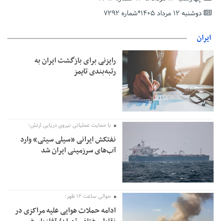
زنگ خطر جمعیتی در آموزش و پرورش؛ کاهش ۴ میلیونی
دوشنبه ۱۲ مرداد ۱۴۰۵*شماره ۷۲۹۲
دانش‌آموزان تا ۱۴۳۲
عراقچی:ایران بر عهد مقاومت خود ایستاده است/ جنایت‌ها را نه
ایران
فراموش می‌کنیم نه می‌بخشیم
بیش از ۱۰۰ خبرنگار در یک سال اخیر اخراج شدند
رایزنی برای بازگشت ایران به
رتبه‌بندی تایمز
نگاهی به شاهکارهای فرشچیان در سالگرد درگذشتش
با حمایت عملیاتی نیروی دریایی ارتش؛
نفتکش ایرانی «سیلی سیتی» وارد
آب‌های سرزمینی ایران شد
حوالی ساعت ۱۲ ظهر؛
ادامه حملات هوایی علیه مراکزی در