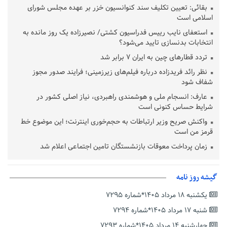
بقائی: تعیین تکلیف سند کنوانسیون خزر بر عهده مجلس شورای
اسلامی است
استعفای نایب رییس فدراسیون کشتی/ نصیرزاده یک روز مانده به
انتخابات بدنسازی تایید می‌شود؟
تردد قطارهای چین به ایران ۷ برابر شد
نظر رائد فریدزاده درباره فیلم‌های زیرزمینی؛ فرایند صدور مجوز
شفاف شود
عارف: انسجام ملی و هوشمندی راهبردی، نیاز اصلی کشور در
شرایط حساس کنونی است
واکنش صریح وزیر ارتباطات به حجم‌خوری اینترنت؛ این موضوع خط
قرمز من است
زمان پرداخت معوقات بازنشستگان تامین اجتماعی اعلام شد
امید تازه برای ثبت جهانی ماسوله در سال ۲۰۲۷/ ماسوله در انتظار
ارزیابی مجدد ایکوموس
گیشه روز نامه
طرد اتباع افغانستانی غیرمجاز تعطیل نشده/ خروج ۲ میلیون اتباع
یکشنبه ۱۸ مرداد ۱۴۰۵*شماره ۷۲۹۵
از فروردین ۱۴۰۴ تاکنون
شنبه ۱۷ مرداد ۱۴۰۵*شماره ۷۲۹۴
هشدار قاطع وزیر ارتباطات به اپراتورهای گران فروش/ مصرف
ترافیک شفاف شود
چهارشنبه ۱۴ مرداد ۱۴۰۵*شماره ۷۲۹۳