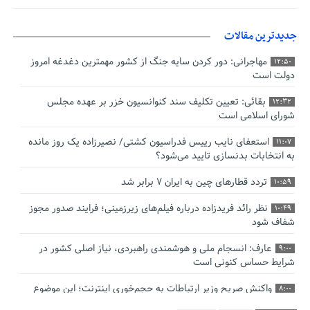
جدیدترین مقالات
مهاجرانی: دور کردن سایه جنگ از کشور مهمترین دغدغه امروز
12:50
دولت است
بقائی: تعیین تکلیف سند کنوانسیون خزر بر عهده مجلس
12:32
شورای اسلامی است
استعفای نایب رییس فدراسیون کشتی/ نصیرزاده یک روز مانده
11:07
به انتخابات بدنسازی تایید می‌شود؟
تردد قطارهای چین به ایران ۷ برابر شد
10:59
نظر رائد فریدزاده درباره فیلم‌های زیرزمینی؛ فرایند صدور مجوز
10:49
شفاف شود
عارف: انسجام ملی و هوشمندی راهبردی، نیاز اصلی کشور در
9:00
شرایط حساس کنونی است
واکنش صریح وزیر ارتباطات به حجم‌خوری اینترنت؛ این موضوع
8:00
خط قرمز من است