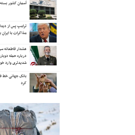
رایزنی برای بازگشت ایران به
آسمان کشور بسته
رتبه‌بندی تایمز
نفتکش ایرانی «سیلی سیتی» وارد
ترامپ پس از دیدار 
آب‌های سرزمینی ایران شد
مذاکرات با ایران با
ادامه حملات هوایی علیه مراکزی در
هشدار قاطعانه س
نقاط مختلف تهران/ آغاز پاسخ
درباره حمله دوباره
موشکی ایران به حملات
شدیدتری وارد خوا
شنیده شدن صدای انفجار در برخی
بانک جهانی خط فقر 
شهرهای ایران
کرد