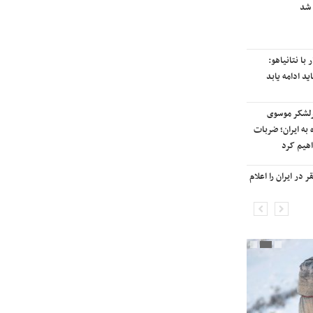
 شد
رایزنی برای بازگشت ایران به
رتبه‌بندی تایمز
با نتانیاهو:
نفتکش ایرانی «سیلی سیتی» وارد
ید ادامه یابد
آب‌های سرزمینی ایران شد
رلشکر موسوی
ادامه حملات هوایی علیه مراکزی در
 به ایران؛ ضربات
نقاط مختلف تهران/ آغاز پاسخ
هیم کرد
موشکی ایران به حملات
در ایران را اعلام
شنیده شدن صدای انفجار در برخی
شهرهای ایران

