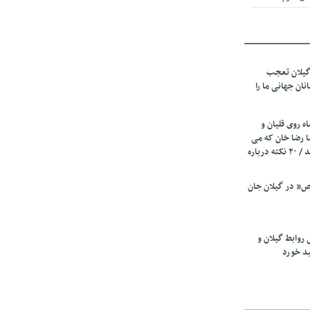
 از میزبانی
ف شد
گیلان تعجب
نهادهای حمایتی
نان جهانی ما را
 شود
 رئیسه
ه روی قلیان و
ی مشخص شد
ا رضا خان که می
رفت همه شاد بودند / ۲۰ نکته درباره
 از مراجع رسمی
” در گیلان جان
اسی ایران و
ان: کشاورزان
 روابط گیلان و
 کنند
ید خورد
تمدید مهلت اظهارنامه‌های مالیاتی سال ۱۴۰۴ تا