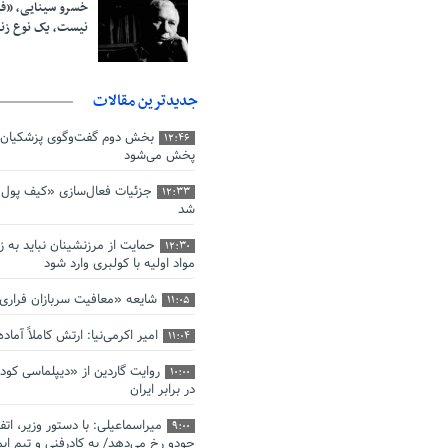
خسرو سینایی، «ف
نیست، یک نوع ز
جدیدترین مقالات
بخش دوم گفت‌وگوی پزشکیان 
12:46
پخش می‌شود
جزئیات فعال‌سازی «کیف پول ا
12:33
شد
حمایت از مرزنشینان نباید به ز
12:30
مواد اولیه با کولبری وارد شود
شایعه «معافیت سربازان فرار
11:05
امیر اکرمی‌نیا: ارتش کاملاً آما
11:04
روایت گاردین از «دیپلماسی کو
10:00
در برابر ایران
میراسماعیلی: با دستور وزیر، اتف
9:00
جودو رخ می‌دهد/ به کادرفنی و تیم ایم