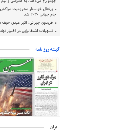
جودو رخ می‌دهد/ به کادرفنی و تیم ا
پرتغال خواستار محرومیت مراکش ا
جام جهانی ۲۰۳۰ شد
فریدون جیرانی: اکبر عبدی حیف 
تسهیلات اشتغالزایی در اختیار نها
باید براساس اولویت‌های گیلان پردا
زمان جلسه سرنوشت‌ساز هیات رئ
گیشه روز نامه
فدراسیون فوتبال با حضور قلعه‌نو
دفتر رهبر انقلاب: مطالب خارج از
فاقد سندیت است
بقائی: فضای مذاکرات فنی و سیاسی
عمان درباره تنگه هرمز، مثبت است
رئیس سازمان جهاد کشاورزی استان
گیلان نسبت به دریافت یارانه کود اقد
پایان شهریورماه
ایران