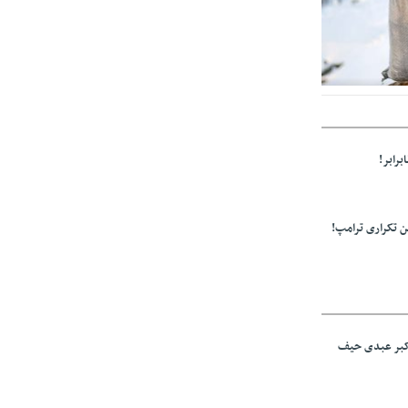
ولید باشد/مواد
برابر!
 تکراری ترامپ!
اکبر عبدی حیف