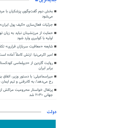
بخش دوم گفت‌وگوی پزشکیان با م
می‌شود
جزئیات فعال‌سازی «کیف پول ایران»
حمایت از مرزنشینان نباید به زیان تو
اولیه با کولبری وارد شود
شایعه «معافیت سربازان فراری» تک
امیر اکرمی‌نیا: ارتش کاملاً آماده است
روایت گاردین از «دیپلماسی کودکستا
برابر ایران
میراسماعیلی: با دستور وزیر، اتفاق ب
رخ می‌دهد/ به کادرفنی و تیم ایمان د
پرتغال خواستار محرومیت مراکش از 
جهانی ۲۰۳۰ شد
دولت