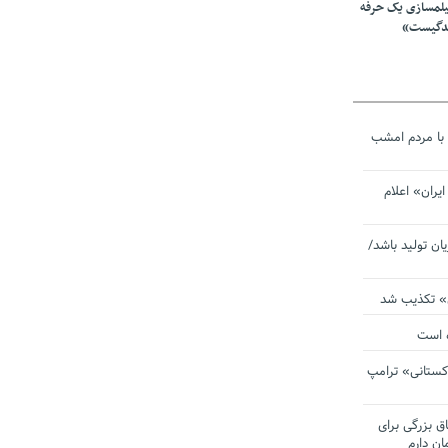
یلمسازی یک حرفه
ندگیست»
با مردم امشب
یران» اعلام
یان تولید باشد/
ی» تکذیب شد
ده است
دکستانی» ترامپ
اق بزرگی برای
ان دارم