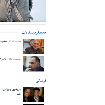
حمایت از مرزنشینان نباید به زیان ت
اولیه با کولبری وارد شود
جدیدترین مقالات
سفره نا
یونس رنجکش
دکترین
یونس رنجکش
فرهنگی
فریدون جیرانی: 
شد