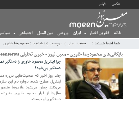
عکس
فیلم
خانه
آخرین اخبار
ایران
ورزشی
بین الملل
اجتماعی
سیاسی
شما اینجا هستید :
صفحه اصلی
برچسب زده شده با : محمودرضا خاوری
بایگانی‌های محمودرضا خاوری - معین نیوز - خبری تحلیلی MoeenNews
چرا اینترپل محمود خاوری را دستگیر نمی
دستگیر می‌شود؟
17 ژوئن 2020
چند روز اخیر که صحبت‌هایی درباره د
اینترپل مطرح شده، دوباره نام این ساز
می‌کنند چطور می‌شود غلامرضا منصوری
سال‌ها از فرار محمود خاوری مدیرعام
دستگیری او نیست.