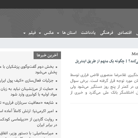
اقتصادی
فرهنگی
یادداشت
استان ها
عکس
فیلم
آخرین خبرها
‌کند؟ | چگونه یک متهم از طریق اینترپل
بخش دوم گفت‌وگوی پزشکیان با 
پخش می‌شود
ستگیری غلامرضا منصوری قاضی فراری توسط
جزئیات فعال‌سازی «کیف پول ایران
مان مورد توجه قرار گرفته است. برخی سوال
 در کمتر از پنج روز دستگیر می‌شود ولی
حمایت از مرزنشینان نباید به زیان 
ل اختلاسگر بانک ملی می‌گذرد و خبری از
مواد اولیه با کولبری وارد شود
شایعه «معافیت سربازان فراری» 
امیر اکرمی‌نیا: ارتش کاملاً آماده ا
روایت گاردین از «دیپلماسی کودکس
در برابر ایران
میراسماعیلی: با دستور وزیر، اتفاق 