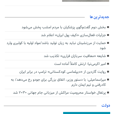
جديدترين ها
بخش دوم گفت‌وگوی پزشکیان با مردم امشب پخش می‌شود
جزئیات فعال‌سازی «کیف پول ایران» اعلام شد
حمایت از مرزنشینان نباید به زیان تولید باشد/مواد اولیه با کولبری وارد
شود
شایعه «معافیت سربازان فراری» تکذیب شد
امیر اکرمی‌نیا: ارتش کاملاً آماده است
روایت گاردین از «دیپلماسی کودکستانی» ترامپ در برابر ایران
میراسماعیلی: با دستور وزیر، اتفاق بزرگی برای جودو رخ می‌دهد/ به
کادرفنی و تیم ایمان دارم
پرتغال خواستار محرومیت مراکش از میزبانی جام جهانی ۲۰۳۰ شد
دولت