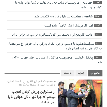
حمایت از مرزنشینان نباید به زیان تولید باشد/مواد اولیه با
12:30
کولبری وارد شود
شایعه «معافیت سربازان فراری» تکذیب شد
11:05
امیر اکرمی‌نیا: ارتش کاملاً آماده است
11:04
روایت گاردین از «دیپلماسی کودکستانی» ترامپ در برابر ایران
10:00
میراسماعیلی: با دستور وزیر، اتفاق بزرگی برای جودو رخ می‌دهد/
9:00
به کادرفنی و تیم ایمان دارم
پرتغال خواستار محرومیت مراکش از میزبانی جام جهانی ۲۰۳۰
8:51
شد
فریدون جیرانی: اکبر عبدی حیف شد
8:41
محبوب
جدید
کامنت
تسهیلات اشتغالزایی در اختیار نهادهای حمایتی باید براساس
0:58
سرپرست شهرداری لنگرود در نشست تجلیل
اولویت‌های گیلان پرداخت شود
از قهرمان جهان در شهرداری لنگرود:
از مسئولین ورزش گیلان تعجب
زمان جلسه سرنوشت‌ساز هیات رئیسه فدراسیون فوتبال با حضور
2:53
میکنم که چرا قهرمانان جهانی ما را
قلعه‌نویی مشخص شد
نمی بینند