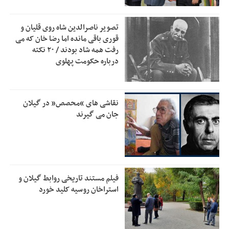
دفتر رهبر انقلاب: مطالب خارج از مراجع رسمی فاقد سندیت
2:50
است
تصویر ناصرالدین شاه روی قلیان و
بقائی: فضای مذاکرات فنی و سیاسی ایران و عمان درباره تنگه
2:46
قوری باقی مانده اما رضا خان که می
هرمز، مثبت است
رفت همه شاد بودند / ۲۰ نکته
درباره حکومت پهلوی
رئیس سازمان جهاد کشاورزی استان: کشاورزان گیلان نسبت به
1:30
دریافت یارانه کود اقدام کنند
تمدید مهلت اظهارنامه‌های مالیاتی سال ۱۴۰۴ تا پایان شهریورماه
1:00
نقاشی های “محصص” در گیلان
جان می گیرند
فیلم مستند تاریخی روابط گیلان و
استراخان روسیه کلید خورد