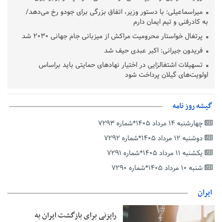
میراسماعیلی: با دستور وزیر، اتفاق بزرگی برای جودو رخ می‌دهد/
به کادرفنی و تیم ایمان دارم
پرتغال خواستار محرومیت مراکش از میزبانی جام جهانی ۲۰۳۰ شد
فریدون جیرانی: اکبر عبدی حیف شد
تسهیلات اشتغالزایی در اختیار نهادهای حمایتی باید براساس
اولویت‌های گیلان پرداخت شود
زمان جلسه سرنوشت‌ساز هیات رئیسه فدراسیون فوتبال با حضور
قلعه‌نویی مشخص شد
گیشه روز نامه
دفتر رهبر انقلاب: مطالب خارج از مراجع رسمی فاقد سندیت است
چهارشنبه ۱۴ مرداد ۱۴۰۵*شماره ۷۲۹۳
بقائی: فضای مذاکرات فنی و سیاسی ایران و عمان درباره تنگه هرمز،
مثبت است
دوشنبه ۱۲ مرداد ۱۴۰۵*شماره ۷۲۹۲
رئیس سازمان جهاد کشاورزی استان: کشاورزان گیلان نسبت به
یکشنبه ۱۱ مرداد ۱۴۰۵*شماره ۷۲۹۱
دریافت یارانه کود اقدام کنند
شنبه ۱۰ مرداد ۱۴۰۵*شماره ۷۲۹۰
تمدید مهلت اظهارنامه‌های مالیاتی سال ۱۴۰۴ تا پایان شهریورماه
ایران
رایزنی برای بازگشت ایران به