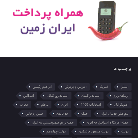
برچسب ها
آستارا
آمریکا
آموزش و پرورش
ابراهیم رئیسی
ارسلان زارع
استاندار گیلان
استانداری گیلان
اسرائیل
اصولگرایان
انتخابات 1400
ایران
برجام
تحریم
تیم ملی فوتبال ایران
جنگ
جو بایدن
حسن روحانی
حمله آمریکا و اسرائیل به ایران
حمله رژیم صهیونیستی به ایران
دولت
دولت مسعود پزشکیان
دولت چهاردهم