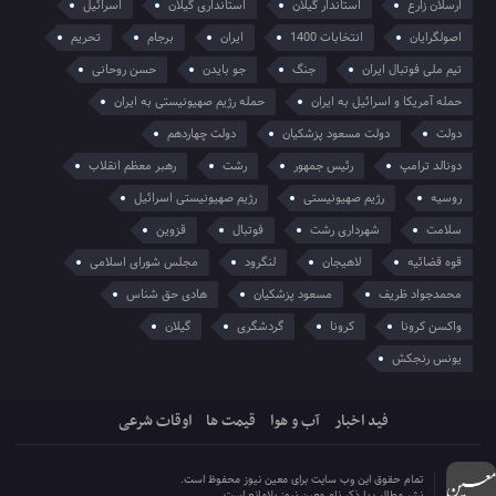
ارسلان زارع
استاندار گیلان
استانداری گیلان
اسرائیل
اصولگرایان
انتخابات 1400
ایران
برجام
تحریم
تیم ملی فوتبال ایران
جنگ
جو بایدن
حسن روحانی
حمله آمریکا و اسرائیل به ایران
حمله رژیم صهیونیستی به ایران
دولت
دولت مسعود پزشکیان
دولت چهاردهم
دونالد ترامپ
رئیس جمهور
رشت
رهبر معظم انقلاب
روسیه
رژیم صهیونیستی
رژیم صهیونیستی اسرائیل
سلامت
شهرداری رشت
فوتبال
قزوین
قوه قضائیه
لاهیجان
لنگرود
مجلس شورای اسلامی
محمدجواد ظریف
مسعود پزشکیان
هادی حق شناس
واکسن کرونا
کرونا
گردشگری
گیلان
یونس رنجکش
فید اخبار
آب و هوا
قیمت ها
اوقات شرعی
تمام حقوق این وب سایت برای معین نیوز محفوظ است.
نشر مطالب با ذکر نام معین نیوز بلامانع است.