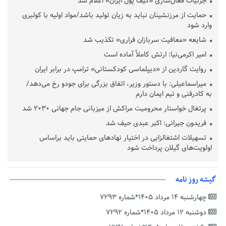
جزئیات فعال‌سازی «کیف پول ایران» اعلام شد
حمایت از مرزنشینان نباید به زیان تولید باشد/مواد اولیه با کولبری
وارد شود
شایعه «معافیت سربازان فراری» تکذیب شد
امیر اکرمی‌نیا: ارتش کاملاً آماده است
روایت گاردین از «دیپلماسی کودکستانی» ترامپ در برابر ایران
میراسماعیلی: با دستور وزیر، اتفاق بزرگی برای جودو رخ می‌دهد/
به کادرفنی و تیم ایمان دارم
پرتغال خواستار محرومیت مراکش از میزبانی جام جهانی ۲۰۳۰ شد
فریدون جیرانی: اکبر عبدی حیف شد
تسهیلات اشتغالزایی در اختیار نهادهای حمایتی باید براساس
اولویت‌های گیلان پرداخت شود
زمان جلسه سرنوشت‌ساز هیات رئیسه فدراسیون فوتبال با حضور
قلعه‌نویی مشخص شد
گیشه روز نامه
دفتر رهبر انقلاب: مطالب خارج از مراجع رسمی فاقد سندیت است
چهارشنبه ۱۴ مرداد ۱۴۰۵*شماره ۷۲۹۳
بقائی: فضای مذاکرات فنی و سیاسی ایران و عمان درباره تنگه هرمز،
مثبت است
دوشنبه ۱۲ مرداد ۱۴۰۵*شماره ۷۲۹۲