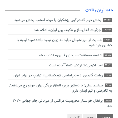
جدیدترین مقالات
بخش دوم گفت‌وگوی پزشکیان با مردم امشب پخش می‌شود
12:46
جزئیات فعال‌سازی «کیف پول ایران» اعلام شد
12:33
حمایت از مرزنشینان نباید به زیان تولید باشد/مواد اولیه با
12:30
کولبری وارد شود
شایعه «معافیت سربازان فراری» تکذیب شد
11:05
امیر اکرمی‌نیا: ارتش کاملاً آماده است
11:04
روایت گاردین از «دیپلماسی کودکستانی» ترامپ در برابر ایران
10:00
میراسماعیلی: با دستور وزیر، اتفاق بزرگی برای جودو رخ می‌دهد/
9:00
به کادرفنی و تیم ایمان دارم
پرتغال خواستار محرومیت مراکش از میزبانی جام جهانی ۲۰۳۰
8:51
شد
فریدون جیرانی: اکبر عبدی حیف شد
8:41
محبوب
جدید
کامنت