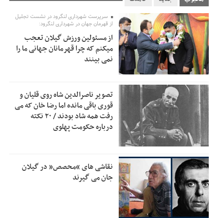
تسهیلات اشتغالزایی در اختیار نهادهای حمایتی باید براساس
0:58
سرپرست شهرداری لنگرود در نشست تجلیل
اولویت‌های گیلان پرداخت شود
از قهرمان جهان در شهرداری لنگرود:
از مسئولین ورزش گیلان تعجب
زمان جلسه سرنوشت‌ساز هیات رئیسه فدراسیون فوتبال با حضور
2:53
میکنم که چرا قهرمانان جهانی ما را
قلعه‌نویی مشخص شد
نمی بینند
دفتر رهبر انقلاب: مطالب خارج از مراجع رسمی فاقد سندیت
2:50
است
تصویر ناصرالدین شاه روی قلیان و
بقائی: فضای مذاکرات فنی و سیاسی ایران و عمان درباره تنگه
2:46
قوری باقی مانده اما رضا خان که می
هرمز، مثبت است
رفت همه شاد بودند / ۲۰ نکته
درباره حکومت پهلوی
رئیس سازمان جهاد کشاورزی استان: کشاورزان گیلان نسبت به
1:30
دریافت یارانه کود اقدام کنند
تمدید مهلت اظهارنامه‌های مالیاتی سال ۱۴۰۴ تا پایان شهریورماه
1:00
نقاشی های “محصص” در گیلان
جان می گیرند