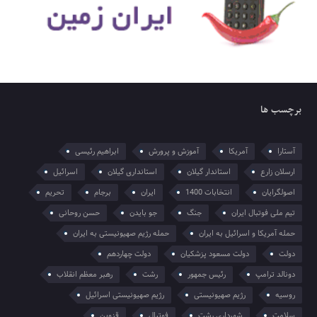
برچسب ها
آستارا
آمریکا
آموزش و پرورش
ابراهیم رئیسی
ارسلان زارع
استاندار گیلان
استانداری گیلان
اسرائیل
اصولگرایان
انتخابات 1400
ایران
برجام
تحریم
تیم ملی فوتبال ایران
جنگ
جو بایدن
حسن روحانی
حمله آمریکا و اسرائیل به ایران
حمله رژیم صهیونیستی به ایران
دولت
دولت مسعود پزشکیان
دولت چهاردهم
دونالد ترامپ
رئیس جمهور
رشت
رهبر معظم انقلاب
روسیه
رژیم صهیونیستی
رژیم صهیونیستی اسرائیل
سلامت
شهرداری رشت
فوتبال
قزوین