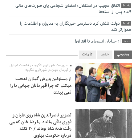
اتفاق عجیب در استقلال؛ امضای شجاعی پای صورت‌های مالی
10:08
٩ماه پس از استعفا
دولت تلاش کرد دسترسی خبرنگاران به مدیران و اطلاعات را
10:02
هموارتر کند
از خیابان انسجام تا افتراق!
10:00
چالش نظارت بر درمانگران اینستاگرامی/ نسخه وزارت بهداشت
9:48
محبوب
جدید
کامنت
برای جلوگیری از فعالیت پزشک‌نماها
سرپرست شهرداری لنگرود در نشست تجلیل
از قهرمان جهان در شهرداری لنگرود:
خبرنگارانی که جنگ را برای تاریخ نوشتند
9:34
از مسئولین ورزش گیلان تعجب
پشتیبانی از زنجیره ارزش بادام زمینی در اولویت سیاست‌های
9:32
میکنم که چرا قهرمانان جهانی ما را
حمایتی گیلان است
نمی بینند
بخش دوم گفت‌وگوی پزشکیان با مردم امشب پخش می‌شود
12:46
جزئیات فعال‌سازی «کیف پول ایران» اعلام شد
12:33
تصویر ناصرالدین شاه روی قلیان و
قوری باقی مانده اما رضا خان که می
حمایت از مرزنشینان نباید به زیان تولید باشد/مواد اولیه با
12:30
رفت همه شاد بودند / ۲۰ نکته
کولبری وارد شود
درباره حکومت پهلوی