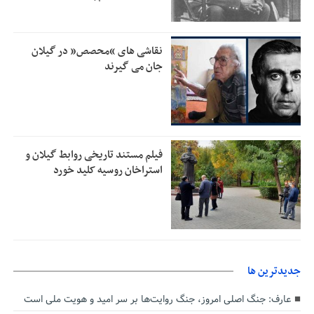
شایعه «معافیت سربازان فراری» تکذیب شد
11:05
امیر اکرمی‌نیا: ارتش کاملاً آماده است
11:04
نقاشی های “محصص” در گیلان
جان می گیرند
فیلم مستند تاریخی روابط گیلان و
استراخان روسیه کلید خورد
جديدترين ها
عارف: جنگ اصلی امروز، جنگ روایت‌ها بر سر امید و هویت ملی است