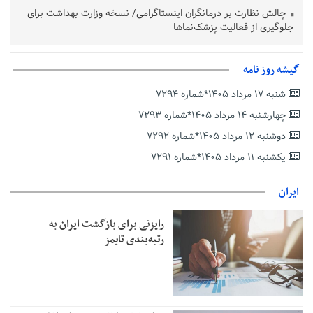
چالش نظارت بر درمانگران اینستاگرامی/ نسخه وزارت بهداشت برای
جلوگیری از فعالیت پزشک‌نماها
خبرنگارانی که جنگ را برای تاریخ نوشتند
پشتیبانی از زنجیره ارزش بادام زمینی در اولویت سیاست‌های
گیشه روز نامه
حمایتی گیلان است
شنبه ۱۷ مرداد ۱۴۰۵*شماره ۷۲۹۴
بخش دوم گفت‌وگوی پزشکیان با مردم امشب پخش می‌شود
چهارشنبه ۱۴ مرداد ۱۴۰۵*شماره ۷۲۹۳
جزئیات فعال‌سازی «کیف پول ایران» اعلام شد
دوشنبه ۱۲ مرداد ۱۴۰۵*شماره ۷۲۹۲
حمایت از مرزنشینان نباید به زیان تولید باشد/مواد اولیه با کولبری
وارد شود
یکشنبه ۱۱ مرداد ۱۴۰۵*شماره ۷۲۹۱
شایعه «معافیت سربازان فراری» تکذیب شد
ایران
امیر اکرمی‌نیا: ارتش کاملاً آماده است
رایزنی برای بازگشت ایران به
رتبه‌بندی تایمز