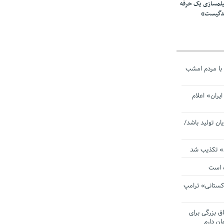
یلمسازی یک حرفه
ندگیست»
با مردم امشب
یران» اعلام
یان تولید باشد/
ی» تکذیب شد
ده است
دکستانی» ترامپ
اق بزرگی برای
ان دارم