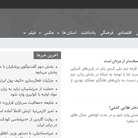
اقتصادی
فرهنگی
یادداشت
استان ها
عکس
فیلم
آخرین خبرها
 سخت‌تر از مردان است
بخش دوم گفت‌وگوی پزشکیان با 
عه تیم ملی کبدی زنان در بازی‌های آسیایی
پخش می‌شود
ست اما با توجه به اینکه در بخش زنان، تیم
 نسبت به بازی‌های هانگژو عملکرد بهتری از
جزئیات فعال‌سازی «کیف پول ایران
حمایت از مرزنشینان نباید به زیان 
مواد اولیه با کولبری وارد شود
شایعه «معافیت سربازان فراری» 
 دختر طلایی کشتی!
امیر اکرمی‌نیا: ارتش کاملاً آماده ا
کشتی وارد شود و در مدت کوتاهی مدال طلای
روایت گاردین از «دیپلماسی کودکس
بیاورد.
در برابر ایران
میراسماعیلی: با دستور وزیر، اتفاق 