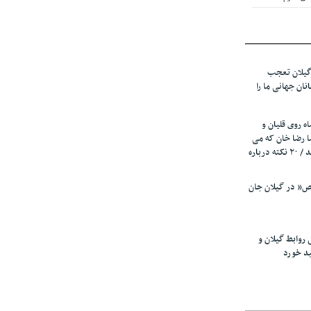
 از میزبانی
ف شد
گیلان تعجب
نهادهای حمایتی
نان جهانی ما را
 شود
 رئیسه
ه روی قلیان و
ی مشخص شد
ا رضا خان که می
رفت همه شاد بودند / ۲۰ نکته درباره
 از مراجع رسمی
” در گیلان جان
اسی ایران و
ان: کشاورزان
 روابط گیلان و
 کنند
ید خورد
تمدید مهلت اظهارنامه‌های مالیاتی سال ۱۴۰۴ تا