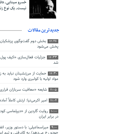
خسرو سینایی، «ف
نیست، یک نوع ز
جدیدترین مقالات
بخش دوم گفت‌وگوی پزشکیان 
12:46
پخش می‌شود
جزئیات فعال‌سازی «کیف پول ا
12:33
شد
حمایت از مرزنشینان نباید به ز
12:30
مواد اولیه با کولبری وارد شود
شایعه «معافیت سربازان فرار
11:05
امیر اکرمی‌نیا: ارتش کاملاً آما
11:04
روایت گاردین از «دیپلماسی کو
10:00
در برابر ایران
میراسماعیلی: با دستور وزیر، اتف
9:00
جودو رخ می‌دهد/ به کادرفنی و تیم ایم