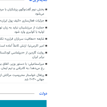
بخش دوم گفت‌وگوی پزشکیان با م
می‌شود
جزئیات فعال‌سازی «کیف پول ایران»
حمایت از مرزنشینان نباید به زیان تو
اولیه با کولبری وارد شود
شایعه «معافیت سربازان فراری» تک
امیر اکرمی‌نیا: ارتش کاملاً آماده است
روایت گاردین از «دیپلماسی کودکستا
برابر ایران
میراسماعیلی: با دستور وزیر، اتفاق ب
رخ می‌دهد/ به کادرفنی و تیم ایمان د
پرتغال خواستار محرومیت مراکش از 
جهانی ۲۰۳۰ شد
دولت