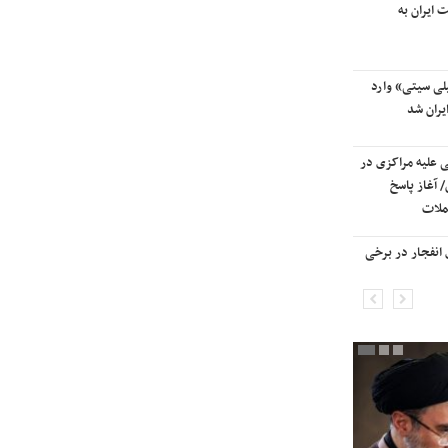
 ایران به
آسمان کشور بسته شد
لی سیتی» وارد
ترامپ پس از دیدار با نتانیاهو:
یران شد
مذاکرات با ایران باید ادامه یابد
ی علیه مراکزی در
هشدار قاطعانه سرلشکر موسوی
 آغاز پاسخ
درباره حمله دوباره به ایران؛ ضربات
ملات
شدیدتری وارد خواهیم کرد
انفجار در برخی
بانک جهانی خط فقر در ایران را اعلام
کرد

