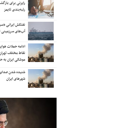
آسمان کشور بسته شد
رایزنی برای بازگشت
رتبه‌بندی تایمز
ترامپ پس از دیدار با نتانیاهو:
نفتکش ایرانی «سی
مذاکرات با ایران باید ادامه یابد
آب‌های سرزمینی ا
هشدار قاطعانه سرلشکر موسوی
ادامه حملات هوای
درباره حمله دوباره به ایران؛ ضربات
نقاط مختلف تهران/
شدیدتری وارد خواهیم کرد
موشکی ایران به ح
بانک جهانی خط فقر در ایران را اعلام
شنیده شدن صدای 
کرد
شهرهای ایران