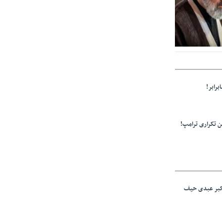
ز مراجع رسمی
برابر!
 تکراری ترامپ!
اکبر عبدی حیف