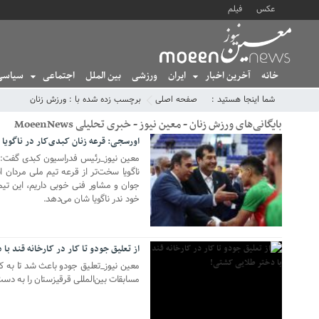
عکس
فیلم
خانه
آخرین اخبار
ایران
ورزشی
بین الملل
اجتماعی
سیاسی
شما اینجا هستید :
صفحه اصلی
برچسب زده شده با : ورزش زنان
بایگانی‌های ورزش زنان - معین نیوز - خبری تحلیلی MoeenNews
اورسجی: قرعه زنان کبدی‌کار در ناگویا
26 جولای 2026
معین نیوز_رئیس فدراسیون کبدی گفت: قر
ناگویا سخت‌تر از قرعه تیم ملی مردان ا
جوان و مشاور فنی خوبی داریم، این تیم
خود ندر ناگویا شان می‌دهد.
16 آوریل 2022
از تعلیق جودو تا کار در کارخانه قند با
معین نیوز_تعلیق جودو باعث شد تا به 
مسابقات بین‌المللی قرقیزستان را به دست 
15 آوریل 2022