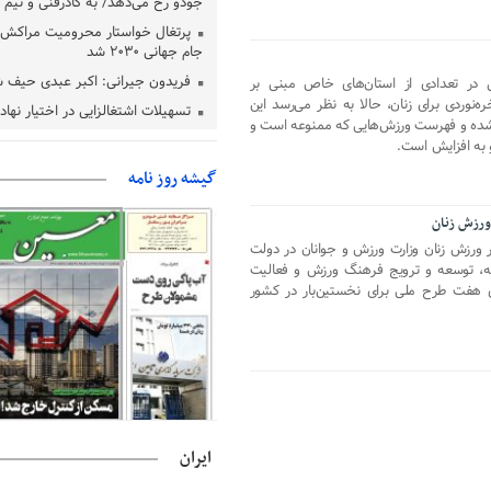
جودو رخ می‌دهد/ به کادرفنی و تیم ا
پرتغال خواستار محرومیت مراکش ا
جام جهانی ۲۰۳۰ شد
فریدون جیرانی: اکبر عبدی حیف 
در تعدادی از استان‌های خاص مبنی بر
نوردی برای زنان، حالا به نظر می‌رسد این
تسهیلات اشتغالزایی در اختیار نها
 شده و فهرست ورزش‌هایی که ممنوعه است و
باید براساس اولویت‌های گیلان پردا
 به افزایش است.
زمان جلسه سرنوشت‌ساز هیات رئ
گیشه روز نامه
فدراسیون فوتبال با حضور قلعه‌نو
دفتر رهبر انقلاب: مطالب خارج از
ورزش زنان
فاقد سندیت است
ر ورزش زنان وزارت ورزش و جوانان در دولت
بقائی: فضای مذاکرات فنی و سیاسی
مه، توسعه و ترویج فرهنگ ورزش و فعالیت
عمان درباره تنگه هرمز، مثبت است
ای هفت طرح ملی برای نخستین‌بار در کشور
رئیس سازمان جهاد کشاورزی استان
گیلان نسبت به دریافت یارانه کود اقد
پایان شهریورماه
ایران