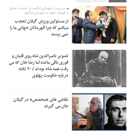
تسهیلات اشتغالزایی در اختیار نهادهای حمایتی باید براساس
0:58
سرپرست شهرداری لنگرود در نشست تجلیل
اولویت‌های گیلان پرداخت شود
از قهرمان جهان در شهرداری لنگرود:
از مسئولین ورزش گیلان تعجب
زمان جلسه سرنوشت‌ساز هیات رئیسه فدراسیون فوتبال با حضور
2:53
میکنم که چرا قهرمانان جهانی ما را
قلعه‌نویی مشخص شد
نمی بینند
دفتر رهبر انقلاب: مطالب خارج از مراجع رسمی فاقد سندیت
2:50
است
تصویر ناصرالدین شاه روی قلیان و
بقائی: فضای مذاکرات فنی و سیاسی ایران و عمان درباره تنگه
2:46
قوری باقی مانده اما رضا خان که می
هرمز، مثبت است
رفت همه شاد بودند / ۲۰ نکته
درباره حکومت پهلوی
رئیس سازمان جهاد کشاورزی استان: کشاورزان گیلان نسبت به
1:30
دریافت یارانه کود اقدام کنند
تمدید مهلت اظهارنامه‌های مالیاتی سال ۱۴۰۴ تا پایان شهریورماه
1:00
نقاشی های “محصص” در گیلان
جان می گیرند