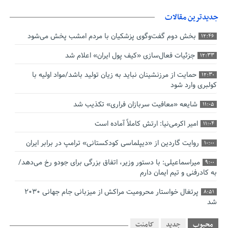
جدیدترین مقالات
بخش دوم گفت‌وگوی پزشکیان با مردم امشب پخش می‌شود
12:46
جزئیات فعال‌سازی «کیف پول ایران» اعلام شد
12:33
حمایت از مرزنشینان نباید به زیان تولید باشد/مواد اولیه با
12:30
کولبری وارد شود
شایعه «معافیت سربازان فراری» تکذیب شد
11:05
امیر اکرمی‌نیا: ارتش کاملاً آماده است
11:04
روایت گاردین از «دیپلماسی کودکستانی» ترامپ در برابر ایران
10:00
میراسماعیلی: با دستور وزیر، اتفاق بزرگی برای جودو رخ می‌دهد/
9:00
به کادرفنی و تیم ایمان دارم
پرتغال خواستار محرومیت مراکش از میزبانی جام جهانی ۲۰۳۰
8:51
شد
فریدون جیرانی: اکبر عبدی حیف شد
8:41
محبوب
جدید
کامنت