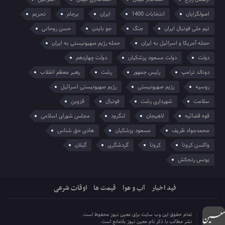
اصولگرایان
انتخابات 1400
ایران
برجام
تحریم
تیم ملی فوتبال ایران
جنگ
جو بایدن
حسن روحانی
حمله آمریکا و اسرائیل به ایران
حمله رژیم صهیونیستی به ایران
دولت
دولت مسعود پزشکیان
دولت چهاردهم
دونالد ترامپ
رئیس جمهور
رشت
رهبر معظم انقلاب
روسیه
رژیم صهیونیستی
رژیم صهیونیستی اسرائیل
سلامت
شهرداری رشت
فوتبال
قزوین
قوه قضائیه
لاهیجان
لنگرود
مجلس شورای اسلامی
محمدجواد ظریف
مسعود پزشکیان
هادی حق شناس
واکسن کرونا
کرونا
گردشگری
گیلان
یونس رنجکش
فید اخبار
آب و هوا
قیمت ها
اوقات شرعی
تمام حقوق این وب سایت برای معین نیوز محفوظ است.
نشر مطالب با ذکر نام معین نیوز بلامانع است.