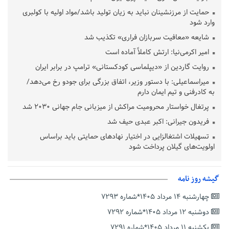
حمایت از مرزنشینان نباید به زیان تولید باشد/مواد اولیه با کولبری
وارد شود
شایعه «معافیت سربازان فراری» تکذیب شد
امیر اکرمی‌نیا: ارتش کاملاً آماده است
روایت گاردین از «دیپلماسی کودکستانی» ترامپ در برابر ایران
میراسماعیلی: با دستور وزیر، اتفاق بزرگی برای جودو رخ می‌دهد/
به کادرفنی و تیم ایمان دارم
پرتغال خواستار محرومیت مراکش از میزبانی جام جهانی ۲۰۳۰ شد
فریدون جیرانی: اکبر عبدی حیف شد
تسهیلات اشتغالزایی در اختیار نهادهای حمایتی باید براساس
اولویت‌های گیلان پرداخت شود
زمان جلسه سرنوشت‌ساز هیات رئیسه فدراسیون فوتبال با حضور
قلعه‌نویی مشخص شد
گیشه روز نامه
دفتر رهبر انقلاب: مطالب خارج از مراجع رسمی فاقد سندیت است
چهارشنبه ۱۴ مرداد ۱۴۰۵*شماره ۷۲۹۳
بقائی: فضای مذاکرات فنی و سیاسی ایران و عمان درباره تنگه هرمز،
مثبت است
دوشنبه ۱۲ مرداد ۱۴۰۵*شماره ۷۲۹۲
رئیس سازمان جهاد کشاورزی استان: کشاورزان گیلان نسبت به
یکشنبه ۱۱ مرداد ۱۴۰۵*شماره ۷۲۹۱