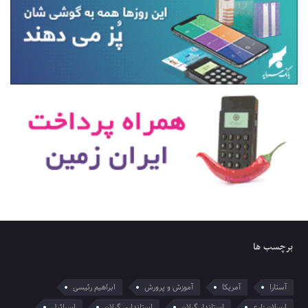
برچسب ها
آستارا
آمریکا
آموزش و پرورش
ابراهیم رئیسی
ارسلان زارع
استاندار گیلان
استانداری گیلان
اسرائیل