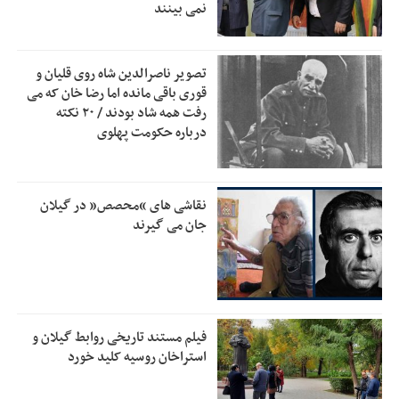
نمی بینند
پرتغال خواستار محرومیت مراکش از میزبانی جام جهانی ۲۰۳۰
8:51
شد
فریدون جیرانی: اکبر عبدی حیف شد
8:41
تصویر ناصرالدین شاه روی قلیان و
قوری باقی مانده اما رضا خان که می
تسهیلات اشتغالزایی در اختیار نهادهای حمایتی باید براساس
0:58
رفت همه شاد بودند / ۲۰ نکته
اولویت‌های گیلان پرداخت شود
درباره حکومت پهلوی
زمان جلسه سرنوشت‌ساز هیات رئیسه فدراسیون فوتبال با حضور
2:53
قلعه‌نویی مشخص شد
نقاشی های “محصص” در گیلان
جان می گیرند
فیلم مستند تاریخی روابط گیلان و
استراخان روسیه کلید خورد