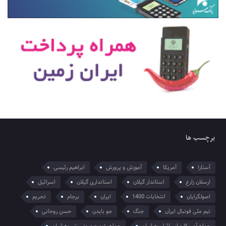
برچسب ها
آستارا
آمریکا
آموزش و پرورش
ابراهیم رئیسی
ارسلان زارع
استاندار گیلان
استانداری گیلان
اسرائیل
اصولگرایان
انتخابات 1400
ایران
برجام
تحریم
تیم ملی فوتبال ایران
جنگ
جو بایدن
حسن روحانی
حمله آمریکا و اسرائیل به ایران
حمله رژیم صهیونیستی به ایران