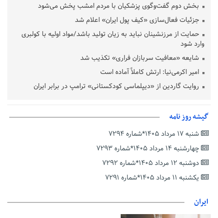
بخش دوم گفت‌وگوی پزشکیان با مردم امشب پخش می‌شود
جزئیات فعال‌سازی «کیف پول ایران» اعلام شد
حمایت از مرزنشینان نباید به زیان تولید باشد/مواد اولیه با کولبری
وارد شود
شایعه «معافیت سربازان فراری» تکذیب شد
امیر اکرمی‌نیا: ارتش کاملاً آماده است
روایت گاردین از «دیپلماسی کودکستانی» ترامپ در برابر ایران
میراسماعیلی: با دستور وزیر، اتفاق بزرگی برای جودو رخ می‌دهد/
به کادرفنی و تیم ایمان دارم
گیشه روز نامه
پرتغال خواستار محرومیت مراکش از میزبانی جام جهانی ۲۰۳۰ شد
شنبه ۱۷ مرداد ۱۴۰۵*شماره ۷۲۹۴
فریدون جیرانی: اکبر عبدی حیف شد
چهارشنبه ۱۴ مرداد ۱۴۰۵*شماره ۷۲۹۳
تسهیلات اشتغالزایی در اختیار نهادهای حمایتی باید براساس
اولویت‌های گیلان پرداخت شود
دوشنبه ۱۲ مرداد ۱۴۰۵*شماره ۷۲۹۲
زمان جلسه سرنوشت‌ساز هیات رئیسه فدراسیون فوتبال با حضور
یکشنبه ۱۱ مرداد ۱۴۰۵*شماره ۷۲۹۱
قلعه‌نویی مشخص شد
ایران