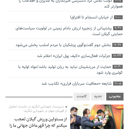
دولت تلاش کرد دسترسی خبرنگاران به مدیران و اطلاعات را
10:02
هموارتر کند
از خیابان انسجام تا افتراق!
10:00
پشتیبانی از زنجیره ارزش بادام زمینی در اولویت سیاست‌های
9:32
حمایتی گیلان است
بخش دوم گفت‌وگوی پزشکیان با مردم امشب پخش می‌شود
12:46
جزئیات فعال‌سازی «کیف پول ایران» اعلام شد
12:33
حمایت از مرزنشینان نباید به زیان تولید باشد/مواد اولیه با
12:30
کولبری وارد شود
شایعه «معافیت سربازان فراری» تکذیب شد
11:05
امیر اکرمی‌نیا: ارتش کاملاً آماده است
11:04
محبوب
جدید
کامنت
روایت گاردین از «دیپلماسی کودکستانی» ترامپ در برابر ایران
10:00
سرپرست شهرداری لنگرود در نشست تجلیل
از قهرمان جهان در شهرداری لنگرود:
میراسماعیلی: با دستور وزیر، اتفاق بزرگی برای جودو رخ می‌دهد/
9:00
از مسئولین ورزش گیلان تعجب
به کادرفنی و تیم ایمان دارم
میکنم که چرا قهرمانان جهانی ما را