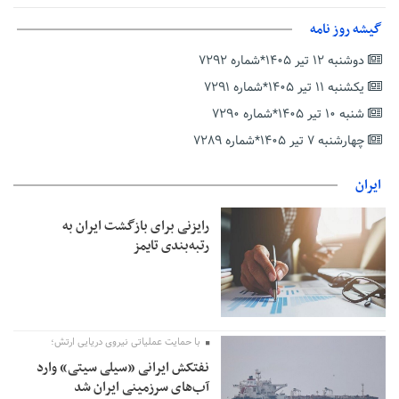
بانک مرکزی: تعهدات ارزی منقضی شده رسیدگی می شوند
گیشه روز نامه
نایب رئیس هیات مرکزی نظارت بر انتخابات شوراها: انتخابات در
پاییز برگزار می‌شود
دوشنبه ۱۲ تیر ۱۴۰۵*شماره ۷۲۹۲
خسرو سینایی، «فیلمسازی یک حرفه نیست، یک نوع زندگیست»
یکشنبه ۱۱ تیر ۱۴۰۵*شماره ۷۲۹۱
ترقی: سیاست خارجی پس از جنگ نیازمند بازنگری است
شنبه ۱۰ تیر ۱۴۰۵*شماره ۷۲۹۰
زیرمیزی در جامعه پزشکی کمتر از ۶ درصد است/ارزیابی مردم از
چهارشنبه ۷ تیر ۱۴۰۵*شماره ۷۲۸۹
خدمات درمانی
مهاجرانی: کشور با همبستگی ملی از دشواری‌های جنگ گذر کرد
ایران
رایزنی برای بازگشت ایران به
رتبه‌بندی تایمز
با حمایت عملیاتی نیروی دریایی ارتش؛
نفتکش ایرانی «سیلی سیتی» وارد
آب‌های سرزمینی ایران شد