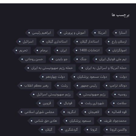
برچسب ها
آستارا
آمریکا
آموزش و پرورش
ابراهیم رئیسی
ارسلان زارع
استاندار گیلان
استانداری گیلان
اسرائیل
اصولگرایان
انتخابات 1400
ایران
برجام
تحریم
تیم ملی فوتبال ایران
جنگ
جو بایدن
حسن روحانی
حمله آمریکا و اسرائیل به ایران
حمله رژیم صهیونیستی به ایران
دولت
دولت مسعود پزشکیان
دولت چهاردهم
دونالد ترامپ
رئیس جمهور
رشت
رهبر معظم انقلاب
روسیه
رژیم صهیونیستی
رژیم صهیونیستی اسرائیل
سلامت
شهرداری رشت
فوتبال
قزوین
قوه قضائیه
لاهیجان
لنگرود
مجلس شورای اسلامی
محمدجواد ظریف
مسعود پزشکیان
هادی حق شناس
واکسن کرونا
کرونا
گردشگری
گیلان