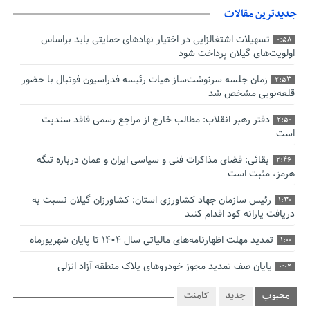
جدیدترین مقالات
تسهیلات اشتغالزایی در اختیار نهادهای حمایتی باید براساس
0:58
اولویت‌های گیلان پرداخت شود
زمان جلسه سرنوشت‌ساز هیات رئیسه فدراسیون فوتبال با حضور
2:53
قلعه‌نویی مشخص شد
دفتر رهبر انقلاب: مطالب خارج از مراجع رسمی فاقد سندیت
2:50
است
بقائی: فضای مذاکرات فنی و سیاسی ایران و عمان درباره تنگه
2:46
هرمز، مثبت است
رئیس سازمان جهاد کشاورزی استان: کشاورزان گیلان نسبت به
1:30
دریافت یارانه کود اقدام کنند
تمدید مهلت اظهارنامه‌های مالیاتی سال ۱۴۰۴ تا پایان شهریورماه
1:00
پایان صف تمدید مجوز خودروهای پلاک منطقه آزاد انزلی
0:02
صنایع گیلان برای زمستان سوخت دوم تأمین کنند
0:00
محبوب
جدید
کامنت