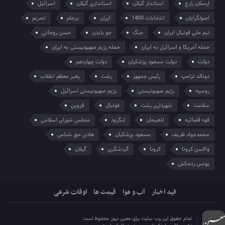
ارسلان زارع
استاندار گیلان
استانداری گیلان
اسرائیل
اصولگرایان
انتخابات 1400
ایران
برجام
تحریم
تیم ملی فوتبال ایران
جنگ
جو بایدن
حسن روحانی
حمله آمریکا و اسرائیل به ایران
حمله رژیم صهیونیستی به ایران
دولت
دولت مسعود پزشکیان
دولت چهاردهم
دونالد ترامپ
رئیس جمهور
رشت
رهبر معظم انقلاب
روسیه
رژیم صهیونیستی
رژیم صهیونیستی اسرائیل
سلامت
شهرداری رشت
فوتبال
قزوین
قوه قضائیه
لاهیجان
لنگرود
مجلس شورای اسلامی
محمدجواد ظریف
مسعود پزشکیان
هادی حق شناس
واکسن کرونا
کرونا
گردشگری
گیلان
یونس رنجکش
فید اخبار
آب و هوا
قیمت ها
اوقات شرعی
تمام حقوق این وب سایت برای معین نیوز محفوظ است.