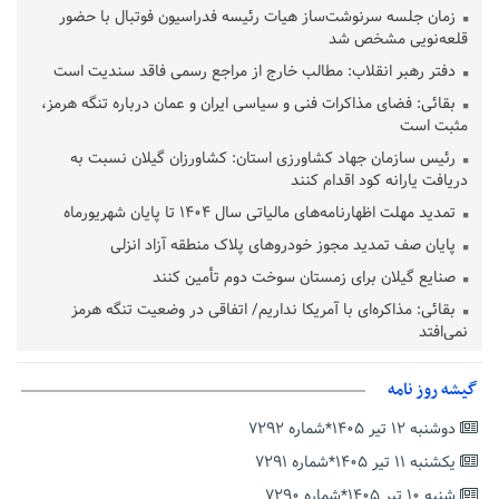
زمان جلسه سرنوشت‌ساز هیات رئیسه فدراسیون فوتبال با حضور
قلعه‌نویی مشخص شد
دفتر رهبر انقلاب: مطالب خارج از مراجع رسمی فاقد سندیت است
بقائی: فضای مذاکرات فنی و سیاسی ایران و عمان درباره تنگه هرمز،
مثبت است
رئیس سازمان جهاد کشاورزی استان: کشاورزان گیلان نسبت به
دریافت یارانه کود اقدام کنند
تمدید مهلت اظهارنامه‌های مالیاتی سال ۱۴۰۴ تا پایان شهریورماه
پایان صف تمدید مجوز خودروهای پلاک منطقه آزاد انزلی
صنایع گیلان برای زمستان سوخت دوم تأمین کنند
بقائی: مذاکره‌ای با آمریکا نداریم/ اتفاقی در وضعیت تنگه هرمز
نمی‌افتد
بانک مرکزی: تعهدات ارزی منقضی شده رسیدگی می شوند
گیشه روز نامه
نایب رئیس هیات مرکزی نظارت بر انتخابات شوراها: انتخابات در
پاییز برگزار می‌شود
دوشنبه ۱۲ تیر ۱۴۰۵*شماره ۷۲۹۲
خسرو سینایی، «فیلمسازی یک حرفه نیست، یک نوع زندگیست»
یکشنبه ۱۱ تیر ۱۴۰۵*شماره ۷۲۹۱
ترقی: سیاست خارجی پس از جنگ نیازمند بازنگری است
شنبه ۱۰ تیر ۱۴۰۵*شماره ۷۲۹۰