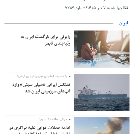
زیرمیزی در جامعه پزشکی کمتر از ۶ درصد است/ارزیابی مردم از
چهارشنبه ۷ تیر ۱۴۰۵*شماره ۷۲۸۹
خدمات درمانی
مهاجرانی: کشور با همبستگی ملی از دشواری‌های جنگ گذر کرد
ایران
رایزنی برای بازگشت ایران به
رتبه‌بندی تایمز
با حمایت عملیاتی نیروی دریایی ارتش؛
نفتکش ایرانی «سیلی سیتی» وارد
آب‌های سرزمینی ایران شد
حوالی ساعت ۱۲ ظهر؛
ادامه حملات هوایی علیه مراکزی در