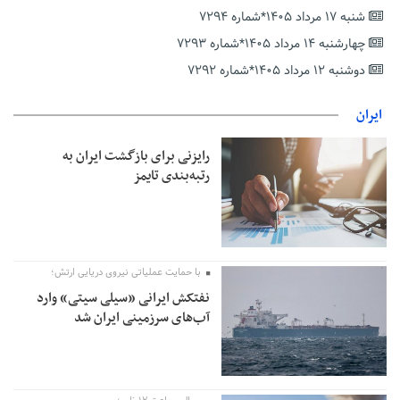
عارف: جنگ اصلی امروز، جنگ روایت‌ها بر سر امید و هویت ملی
شنبه ۱۷ مرداد ۱۴۰۵*شماره ۷۲۹۴
است
چهارشنبه ۱۴ مرداد ۱۴۰۵*شماره ۷۲۹۳
هشدار معاون وظیفه عمومی گیلان به سربازان فراری؛ اعطای
معافیت شایعه است
دوشنبه ۱۲ مرداد ۱۴۰۵*شماره ۷۲۹۲
پاکستان: باید در برابر اسرائیل متحد شویم؛ عادی‌سازی هیچ سودی
ندارد
ایران
جهانگیر: امروز خبرنگاران ایران به عنوان خار چشم می‌درخشند
رایزنی برای بازگشت ایران به
اتفاق عجیب در استقلال؛ امضای شجاعی پای صورت‌های مالی ٩ماه
رتبه‌بندی تایمز
پس از استعفا
با حمایت عملیاتی نیروی دریایی ارتش؛
نفتکش ایرانی «سیلی سیتی» وارد
آب‌های سرزمینی ایران شد