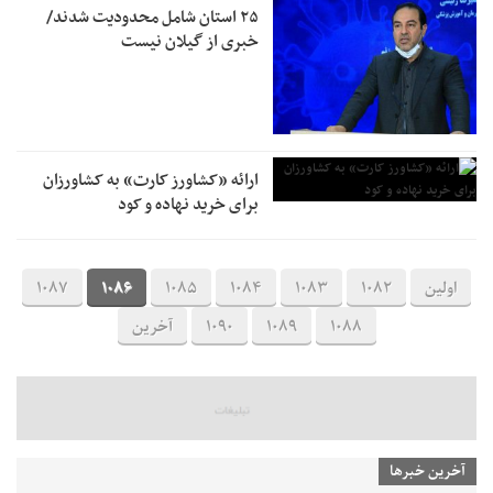
۲۵ استان شامل محدودیت شدند/
خبری از گیلان نیست
ارائه «کشاورز کارت» به کشاورزان
برای خرید نهاده و کود
اولین
1082
1083
1084
1085
1086
1087
1088
1089
1090
آخرین
آخرین خبرها