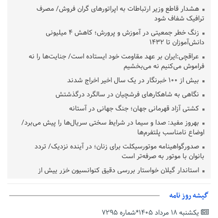
هشدار قاطع وزیر ارتباطات به اپراتورهای گران فروش/ مصرف
ترافیک شفاف شود
زنگ خطر جمعیتی در آموزش و پرورش؛ کاهش ۴ میلیونی
دانش‌آموزان تا ۱۴۳۲
عراقچی:ایران بر عهد مقاومت خود ایستاده است/ جنایت‌ها را نه
فراموش می‌کنیم نه می‌بخشیم
بیش از ۱۰۰ خبرنگار در یک سال اخیر اخراج شدند
نگاهی به شاهکارهای فرشچیان در سالگرد درگذشتش
کشتی آزاد قهرمانی جهان؛ جنگ جهانی در آستانه
بهروز مفید: صدا و سیما در شرایط سختی سریال‌ها را پیش می‌برد/
اوضاع نامناسب پلتفرم‌ها
صدورگواهینامه موتورسیکلت برای زنان؛ در آینده نزدیک/ تردد
بانوان با موتور به‌ صرفه‌تر است
استاندار گیلان خواستار بررسی دقیق کنوانسیون خزر پیش از
تصویب در مجلس شد
پزشکیان‌: بهترین زمان برای دستیابی به توافق شرایط کنونی است/از
گیشه روز نامه
حقوق ملت کوتاه نمی‌آییم
یکشنبه ۱۸ مرداد ۱۴۰۵*شماره ۷۲۹۵