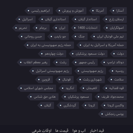
تهرانپارس پس از دستگیری
آستارا
آمریکا
آموزش و پرورش
ابراهیم رئیسی
ارسلان زارع
استاندار گیلان
استانداری گیلان
اسرائیل
اصولگرایان
انتخابات 1400
ایران
برجام
تحریم
ببینید | گاف جدید بایدن؛ «ایران»
تیم ملی فوتبال ایران
جنگ
جو بایدن
حسن روحانی
برای نامزد دموکرات‌ها دردسرساز شد
حمله آمریکا و اسرائیل به ایران
حمله رژیم صهیونیستی به ایران
دولت
دولت مسعود پزشکیان
دولت چهاردهم
دونالد ترامپ
رئیس جمهور
رشت
رهبر معظم انقلاب
روحانی: شنبه و یکشنبه آینده روز
روسیه
رژیم صهیونیستی
رژیم صهیونیستی اسرائیل
پیروزی ملت ایران است
سلامت
شهرداری رشت
فوتبال
قزوین
قوه قضائیه
لاهیجان
لنگرود
مجلس شورای اسلامی
محمدجواد ظریف
مسعود پزشکیان
هادی حق شناس
واکسن کرونا
کرونا
گردشگری
گیلان
جزئیات استرداد یکی از متهمان فساد
یونس رنجکش
مالی به کشور
فید اخبار
آب و هوا
قیمت ها
اوقات شرعی