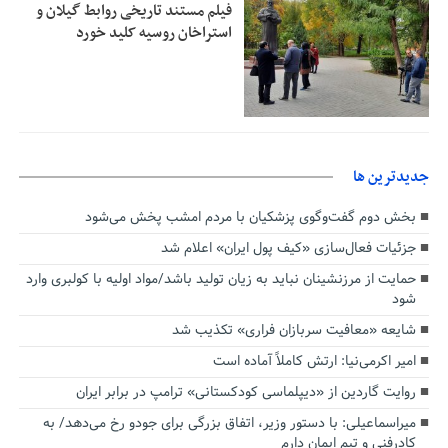
فیلم مستند تاریخی روابط گیلان و
استراخان روسیه کلید خورد
جديدترين ها
بخش دوم گفت‌وگوی پزشکیان با مردم امشب پخش می‌شود
جزئیات فعال‌سازی «کیف پول ایران» اعلام شد
حمایت از مرزنشینان نباید به زیان تولید باشد/مواد اولیه با کولبری وارد
شود
شایعه «معافیت سربازان فراری» تکذیب شد
امیر اکرمی‌نیا: ارتش کاملاً آماده است
روایت گاردین از «دیپلماسی کودکستانی» ترامپ در برابر ایران
میراسماعیلی: با دستور وزیر، اتفاق بزرگی برای جودو رخ می‌دهد/ به
کادرفنی و تیم ایمان دارم