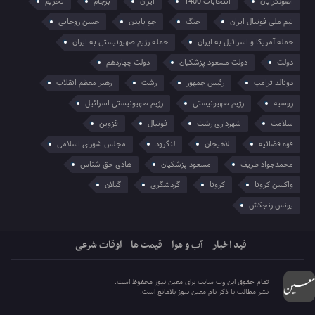
اصولگرایان
انتخابات 1400
ایران
برجام
تحریم
تیم ملی فوتبال ایران
جنگ
جو بایدن
حسن روحانی
حمله آمریکا و اسرائیل به ایران
حمله رژیم صهیونیستی به ایران
دولت
دولت مسعود پزشکیان
دولت چهاردهم
دونالد ترامپ
رئیس جمهور
رشت
رهبر معظم انقلاب
روسیه
رژیم صهیونیستی
رژیم صهیونیستی اسرائیل
سلامت
شهرداری رشت
فوتبال
قزوین
قوه قضائیه
لاهیجان
لنگرود
مجلس شورای اسلامی
محمدجواد ظریف
مسعود پزشکیان
هادی حق شناس
واکسن کرونا
کرونا
گردشگری
گیلان
یونس رنجکش
فید اخبار
آب و هوا
قیمت ها
اوقات شرعی
تمام حقوق این وب سایت برای معین نیوز محفوظ است.
نشر مطالب با ذکر نام معین نیوز بلامانع است.