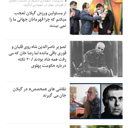
سرپرست شهرداری لنگرود در نشست تجلیل
اولویت‌های گیلان پرداخت شود
از قهرمان جهان در شهرداری لنگرود:
از مسئولین ورزش گیلان تعجب
زمان جلسه سرنوشت‌ساز هیات رئیسه فدراسیون فوتبال با حضور
2:53
میکنم که چرا قهرمانان جهانی ما را
قلعه‌نویی مشخص شد
نمی بینند
دفتر رهبر انقلاب: مطالب خارج از مراجع رسمی فاقد سندیت
2:50
است
تصویر ناصرالدین شاه روی قلیان و
بقائی: فضای مذاکرات فنی و سیاسی ایران و عمان درباره تنگه
2:46
قوری باقی مانده اما رضا خان که می
هرمز، مثبت است
رفت همه شاد بودند / ۲۰ نکته
درباره حکومت پهلوی
رئیس سازمان جهاد کشاورزی استان: کشاورزان گیلان نسبت به
1:30
دریافت یارانه کود اقدام کنند
تمدید مهلت اظهارنامه‌های مالیاتی سال ۱۴۰۴ تا پایان شهریورماه
1:00
نقاشی های “محصص” در گیلان
جان می گیرند