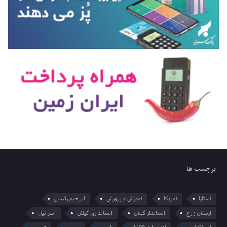
برچسب ها
آستارا
آمریکا
آموزش و پرورش
ابراهیم رئیسی
ارسلان زارع
استاندار گیلان
استانداری گیلان
اسرائیل