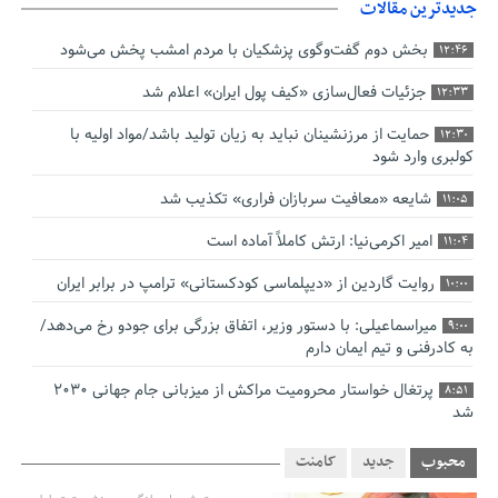
جدیدترین مقالات
بخش دوم گفت‌وگوی پزشکیان با مردم امشب پخش می‌شود
12:46
جزئیات فعال‌سازی «کیف پول ایران» اعلام شد
12:33
حمایت از مرزنشینان نباید به زیان تولید باشد/مواد اولیه با
12:30
کولبری وارد شود
شایعه «معافیت سربازان فراری» تکذیب شد
11:05
امیر اکرمی‌نیا: ارتش کاملاً آماده است
11:04
روایت گاردین از «دیپلماسی کودکستانی» ترامپ در برابر ایران
10:00
میراسماعیلی: با دستور وزیر، اتفاق بزرگی برای جودو رخ می‌دهد/
9:00
به کادرفنی و تیم ایمان دارم
پرتغال خواستار محرومیت مراکش از میزبانی جام جهانی ۲۰۳۰
8:51
شد
فریدون جیرانی: اکبر عبدی حیف شد
8:41
محبوب
جدید
کامنت
تسهیلات اشتغالزایی در اختیار نهادهای حمایتی باید براساس
0:58