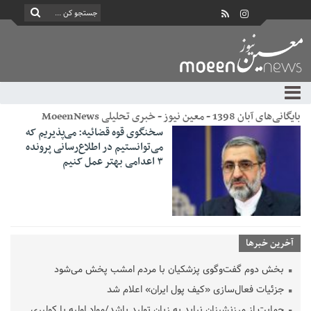
بایگانی‌های آبان 1398 - معین نیوز - خبری تحلیلی MoeenNews
سخنگوی قوه قضائیه: می‌پذیریم که
می‌توانستیم در اطلاع‌رسانی پرونده
۳ اعدامی بهتر عمل کنیم
آخرین خبرها
بخش دوم گفت‌وگوی پزشکیان با مردم امشب پخش می‌شود
جزئیات فعال‌سازی «کیف پول ایران» اعلام شد
حمایت از مرزنشینان نباید به زیان تولید باشد/مواد اولیه با کولبری