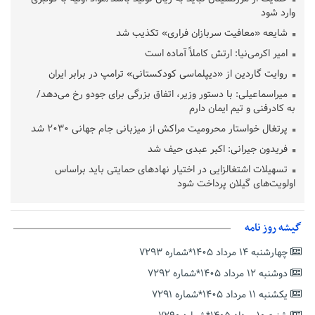
وارد شود
شایعه «معافیت سربازان فراری» تکذیب شد
امیر اکرمی‌نیا: ارتش کاملاً آماده است
روایت گاردین از «دیپلماسی کودکستانی» ترامپ در برابر ایران
میراسماعیلی: با دستور وزیر، اتفاق بزرگی برای جودو رخ می‌دهد/
به کادرفنی و تیم ایمان دارم
پرتغال خواستار محرومیت مراکش از میزبانی جام جهانی ۲۰۳۰ شد
فریدون جیرانی: اکبر عبدی حیف شد
تسهیلات اشتغالزایی در اختیار نهادهای حمایتی باید براساس
اولویت‌های گیلان پرداخت شود
زمان جلسه سرنوشت‌ساز هیات رئیسه فدراسیون فوتبال با حضور
قلعه‌نویی مشخص شد
گیشه روز نامه
دفتر رهبر انقلاب: مطالب خارج از مراجع رسمی فاقد سندیت است
چهارشنبه ۱۴ مرداد ۱۴۰۵*شماره ۷۲۹۳
بقائی: فضای مذاکرات فنی و سیاسی ایران و عمان درباره تنگه هرمز،
مثبت است
دوشنبه ۱۲ مرداد ۱۴۰۵*شماره ۷۲۹۲
رئیس سازمان جهاد کشاورزی استان: کشاورزان گیلان نسبت به
یکشنبه ۱۱ مرداد ۱۴۰۵*شماره ۷۲۹۱
دریافت یارانه کود اقدام کنند