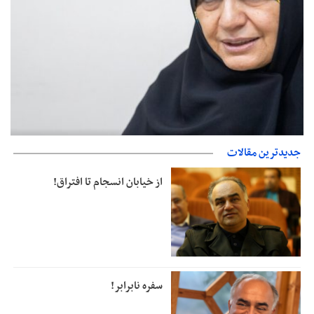
صدورگواهینامه موتورسیکلت برای زنان؛ در آینده نزدیک/ تردد بانوان با
جدیدترین مقالات
موتور به‌ صرفه‌تر است
از خیابان انسجام تا افتراق!
سفره نابرابر!