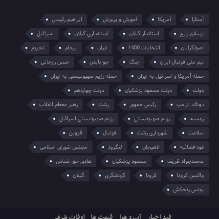
آستارا
آمریکا
آموزش و پرورش
ابراهیم رئیسی
ارسلان زارع
استاندار گیلان
استانداری گیلان
اسرائیل
اصولگرایان
انتخابات 1400
ایران
برجام
تحریم
تیم ملی فوتبال ایران
جنگ
جو بایدن
حسن روحانی
حمله آمریکا و اسرائیل به ایران
حمله رژیم صهیونیستی به ایران
دولت
دولت مسعود پزشکیان
دولت چهاردهم
دونالد ترامپ
رئیس جمهور
رشت
رهبر معظم انقلاب
روسیه
رژیم صهیونیستی
رژیم صهیونیستی اسرائیل
سلامت
شهرداری رشت
فوتبال
قزوین
قوه قضائیه
لاهیجان
لنگرود
مجلس شورای اسلامی
محمدجواد ظریف
مسعود پزشکیان
هادی حق شناس
واکسن کرونا
کرونا
گردشگری
گیلان
یونس رنجکش
فید اخبار
آب و هوا
قیمت ها
اوقات شرعی