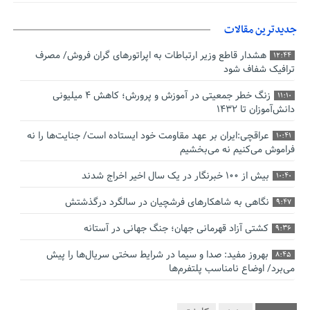
جدیدترین مقالات
هشدار قاطع وزیر ارتباطات به اپراتورهای گران فروش/ مصرف
12:44
ترافیک شفاف شود
زنگ خطر جمعیتی در آموزش و پرورش؛ کاهش ۴ میلیونی
11:10
دانش‌آموزان تا ۱۴۳۲
عراقچی:ایران بر عهد مقاومت خود ایستاده است/ جنایت‌ها را نه
10:41
فراموش می‌کنیم نه می‌بخشیم
بیش از ۱۰۰ خبرنگار در یک سال اخیر اخراج شدند
10:40
نگاهی به شاهکارهای فرشچیان در سالگرد درگذشتش
9:47
کشتی آزاد قهرمانی جهان؛ جنگ جهانی در آستانه
9:36
بهروز مفید: صدا و سیما در شرایط سختی سریال‌ها را پیش
8:45
می‌برد/ اوضاع نامناسب پلتفرم‌ها
صدورگواهینامه موتورسیکلت برای زنان؛ در آینده نزدیک/ تردد
7:53
بانوان با موتور به‌ صرفه‌تر است