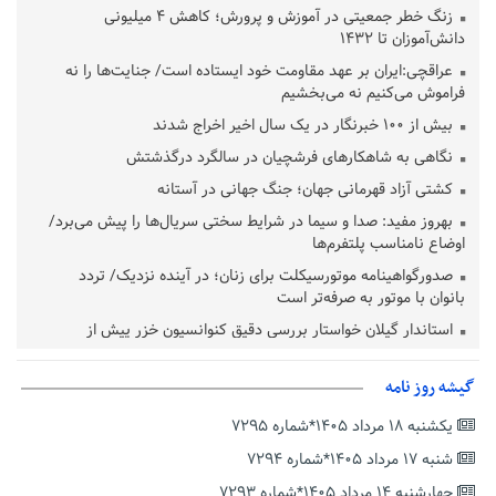
زنگ خطر جمعیتی در آموزش و پرورش؛ کاهش ۴ میلیونی
دانش‌آموزان تا ۱۴۳۲
عراقچی:ایران بر عهد مقاومت خود ایستاده است/ جنایت‌ها را نه
فراموش می‌کنیم نه می‌بخشیم
بیش از ۱۰۰ خبرنگار در یک سال اخیر اخراج شدند
نگاهی به شاهکارهای فرشچیان در سالگرد درگذشتش
کشتی آزاد قهرمانی جهان؛ جنگ جهانی در آستانه
بهروز مفید: صدا و سیما در شرایط سختی سریال‌ها را پیش می‌برد/
اوضاع نامناسب پلتفرم‌ها
صدورگواهینامه موتورسیکلت برای زنان؛ در آینده نزدیک/ تردد
بانوان با موتور به‌ صرفه‌تر است
استاندار گیلان خواستار بررسی دقیق کنوانسیون خزر پیش از
تصویب در مجلس شد
پزشکیان‌: بهترین زمان برای دستیابی به توافق شرایط کنونی است/از
گیشه روز نامه
حقوق ملت کوتاه نمی‌آییم
یکشنبه ۱۸ مرداد ۱۴۰۵*شماره ۷۲۹۵
عارف: جنگ اصلی امروز، جنگ روایت‌ها بر سر امید و هویت ملی
شنبه ۱۷ مرداد ۱۴۰۵*شماره ۷۲۹۴
است
چهارشنبه ۱۴ مرداد ۱۴۰۵*شماره ۷۲۹۳
هشدار معاون وظیفه عمومی گیلان به سربازان فراری؛ اعطای