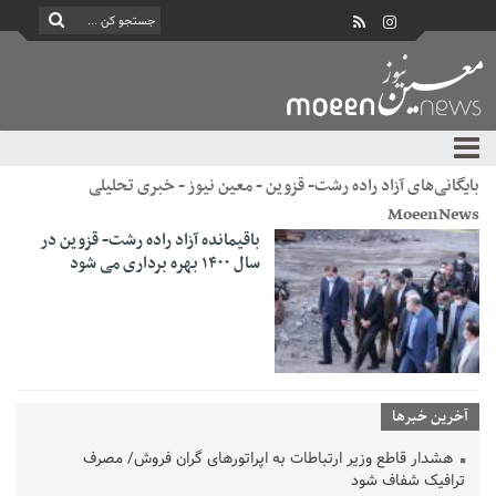
بایگانی‌های آزاد راده رشت- قزوین - معین نیوز - خبری تحلیلی
MoeenNews
باقیمانده آزاد راده رشت- قزوین در
سال ۱۴۰۰ بهره برداری می شود
آخرین خبرها
هشدار قاطع وزیر ارتباطات به اپراتورهای گران فروش/ مصرف
ترافیک شفاف شود