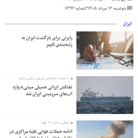
معافیت شایعه است
دوشنبه ۱۲ مرداد ۱۴۰۵*شماره ۷۲۹۲
پاکستان: باید در برابر اسرائیل متحد شویم؛ عادی‌سازی هیچ سودی
ندارد
ایران
جهانگیر: امروز خبرنگاران ایران به عنوان خار چشم می‌درخشند
رایزنی برای بازگشت ایران به
اتفاق عجیب در استقلال؛ امضای شجاعی پای صورت‌های مالی ٩ماه
رتبه‌بندی تایمز
پس از استعفا
با حمایت عملیاتی نیروی دریایی ارتش؛
نفتکش ایرانی «سیلی سیتی» وارد
آب‌های سرزمینی ایران شد
حوالی ساعت ۱۲ ظهر؛
ادامه حملات هوایی علیه مراکزی در