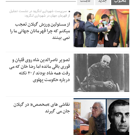
محبوب
جدید
کامنت
استاندار گیلان خواستار بررسی دقیق کنوانسیون خزر پیش از
سرپرست شهرداری لنگرود در نشست تجلیل
7:00
از قهرمان جهان در شهرداری لنگرود:
تصویب در مجلس شد
از مسئولین ورزش گیلان تعجب
پزشکیان‌: بهترین زمان برای دستیابی به توافق شرایط کنونی است/
0:51
میکنم که چرا قهرمانان جهانی ما را
از حقوق ملت کوتاه نمی‌آییم
نمی بینند
عارف: جنگ اصلی امروز، جنگ روایت‌ها بر سر امید و هویت ملی
13:01
است
تصویر ناصرالدین شاه روی قلیان و
هشدار معاون وظیفه عمومی گیلان به سربازان فراری؛ اعطای
12:57
قوری باقی مانده اما رضا خان که می
معافیت شایعه است
رفت همه شاد بودند / ۲۰ نکته
درباره حکومت پهلوی
پاکستان: باید در برابر اسرائیل متحد شویم؛ عادی‌سازی هیچ
12:54
سودی ندارد
جهانگیر: امروز خبرنگاران ایران به عنوان خار چشم می‌درخشند
10:24
نقاشی های “محصص” در گیلان
اتفاق عجیب در استقلال؛ امضای شجاعی پای صورت‌های مالی
جان می گیرند
10:08
٩ماه پس از استعفا