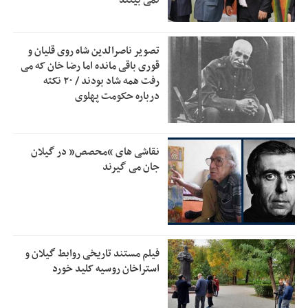
نمی بینند
دفتر رهبر انقلاب: مطالب خارج از مراجع رسمی فاقد سندیت
2:50
است
تصویر ناصرالدین شاه روی قلیان و
بقائی: فضای مذاکرات فنی و سیاسی ایران و عمان درباره تنگه
2:46
قوری باقی مانده اما رضا خان که می
هرمز، مثبت است
رفت همه شاد بودند / ۲۰ نکته
درباره حکومت پهلوی
رئیس سازمان جهاد کشاورزی استان: کشاورزان گیلان نسبت به
1:30
دریافت یارانه کود اقدام کنند
تمدید مهلت اظهارنامه‌های مالیاتی سال ۱۴۰۴ تا پایان شهریورماه
1:00
نقاشی های “محصص” در گیلان
جان می گیرند
فیلم مستند تاریخی روابط گیلان و
استراخان روسیه کلید خورد