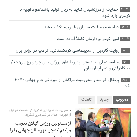
حمایت از مرزنشینان نباید به زیان تولید باشد/مواد اولیه با
12:30
کولبری وارد شود
شایعه «معافیت سربازان فراری» تکذیب شد
11:05
امیر اکرمی‌نیا: ارتش کاملاً آماده است
11:04
روایت گاردین از «دیپلماسی کودکستانی» ترامپ در برابر ایران
10:00
میراسماعیلی: با دستور وزیر، اتفاق بزرگی برای جودو رخ می‌دهد/
9:00
به کادرفنی و تیم ایمان دارم
پرتغال خواستار محرومیت مراکش از میزبانی جام جهانی ۲۰۳۰
8:51
شد
فریدون جیرانی: اکبر عبدی حیف شد
8:41
محبوب
جدید
کامنت
تسهیلات اشتغالزایی در اختیار نهادهای حمایتی باید براساس
0:58
سرپرست شهرداری لنگرود در نشست تجلیل
اولویت‌های گیلان پرداخت شود
از قهرمان جهان در شهرداری لنگرود:
از مسئولین ورزش گیلان تعجب
زمان جلسه سرنوشت‌ساز هیات رئیسه فدراسیون فوتبال با حضور
2:53
میکنم که چرا قهرمانان جهانی ما را
قلعه‌نویی مشخص شد