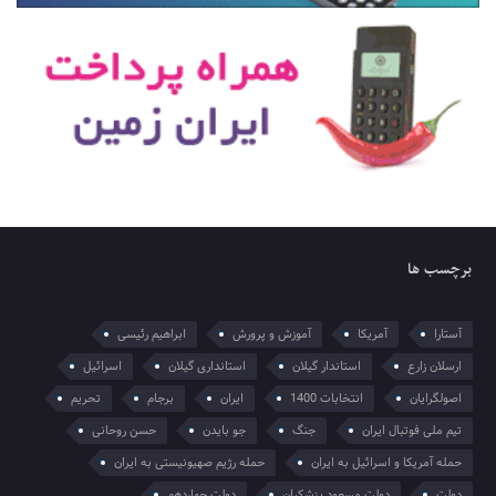
برچسب ها
آستارا
آمریکا
آموزش و پرورش
ابراهیم رئیسی
ارسلان زارع
استاندار گیلان
استانداری گیلان
اسرائیل
اصولگرایان
انتخابات 1400
ایران
برجام
تحریم
تیم ملی فوتبال ایران
جنگ
جو بایدن
حسن روحانی
حمله آمریکا و اسرائیل به ایران
حمله رژیم صهیونیستی به ایران
دولت
دولت مسعود پزشکیان
دولت چهاردهم