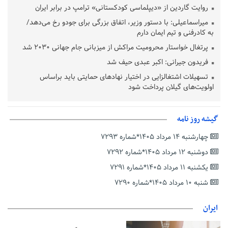
روایت گاردین از «دیپلماسی کودکستانی» ترامپ در برابر ایران
میراسماعیلی: با دستور وزیر، اتفاق بزرگی برای جودو رخ می‌دهد/
به کادرفنی و تیم ایمان دارم
پرتغال خواستار محرومیت مراکش از میزبانی جام جهانی ۲۰۳۰ شد
فریدون جیرانی: اکبر عبدی حیف شد
تسهیلات اشتغالزایی در اختیار نهادهای حمایتی باید براساس
اولویت‌های گیلان پرداخت شود
زمان جلسه سرنوشت‌ساز هیات رئیسه فدراسیون فوتبال با حضور
قلعه‌نویی مشخص شد
گیشه روز نامه
دفتر رهبر انقلاب: مطالب خارج از مراجع رسمی فاقد سندیت است
چهارشنبه ۱۴ مرداد ۱۴۰۵*شماره ۷۲۹۳
بقائی: فضای مذاکرات فنی و سیاسی ایران و عمان درباره تنگه هرمز،
مثبت است
دوشنبه ۱۲ مرداد ۱۴۰۵*شماره ۷۲۹۲
رئیس سازمان جهاد کشاورزی استان: کشاورزان گیلان نسبت به
یکشنبه ۱۱ مرداد ۱۴۰۵*شماره ۷۲۹۱
دریافت یارانه کود اقدام کنند
شنبه ۱۰ مرداد ۱۴۰۵*شماره ۷۲۹۰
تمدید مهلت اظهارنامه‌های مالیاتی سال ۱۴۰۴ تا پایان شهریورماه
ایران