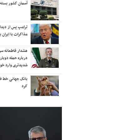
آسمان کشور بسته شد
رایز
رتبه
د
ترامپ پس از دیدار با نتانیاهو:
نفتک
مذاکرات با ایران باید ادامه یابد
آب‌ه
 در
هشدار قاطعانه سرلشکر موسوی
ادام
درباره حمله دوباره به ایران؛ ضربات
نقاط
شدیدتری وارد خواهیم کرد
موشک
خی
بانک جهانی خط فقر در ایران را اعلام
شنید
کرد
شهره