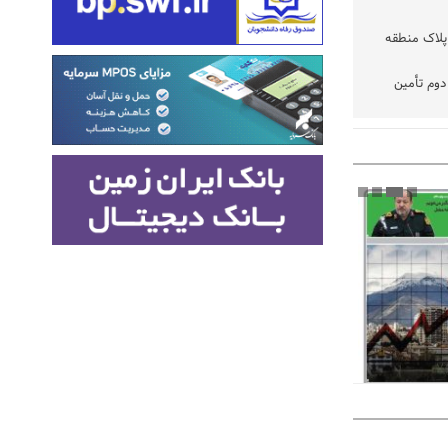
پلاک منطقه
وم تأمین
تفاقی در
 شده رسیدگی
نتخابات
ود
فه نیست،
یازمند
زیرمیزی در جامعه پزشکی کمتر از ۶ درصد
از