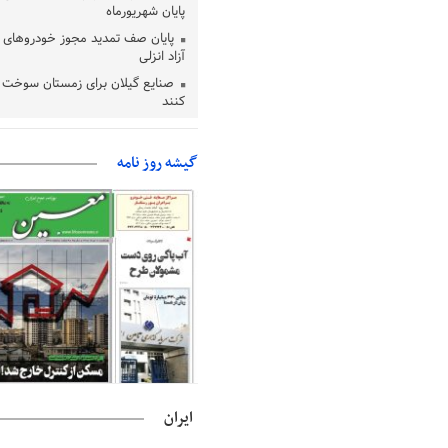
پایان شهریورماه
پایان صف تمدید مجوز خودروهای 
آزاد انزلی
صنایع گیلان برای زمستان سوخت د
کنند
بقائی: مذاکره‌ای با آمریکا نداریم/ ا
وضعیت تنگه هرمز نمی‌افتد
گیشه روز نامه
بانک مرکزی: تعهدات ارزی منقضی
می شوند
نایب رئیس هیات مرکزی نظارت بر ا
شوراها: انتخابات در پاییز برگزار می‌ش
خسرو سینایی، «فیلمسازی یک حر
یک نوع زندگیست»
ترقی: سیاست خارجی پس از جنگ ن
بازنگری است
است/ارزیابی مردم از خدمات درمانی
مهاجرانی: کشور با همبستگی ملی 
ایران
دشواری‌های جنگ گذر کرد