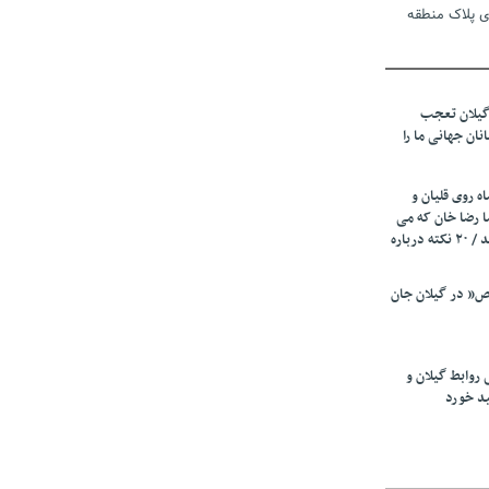
ی پلاک منطقه
 دوم تأمین
گیلان تعجب
م/ اتفاقی در
نان جهانی ما را
قضی شده
ه روی قلیان و
ا رضا خان که می
رفت همه شاد بودند / ۲۰ نکته درباره
ر انتخابات
د
” در گیلان جان
 حرفه نیست،
گ نیازمند
 روابط گیلان و
ید خورد
زیرمیزی در جامعه پزشکی کمتر از ۶ درصد
ی از