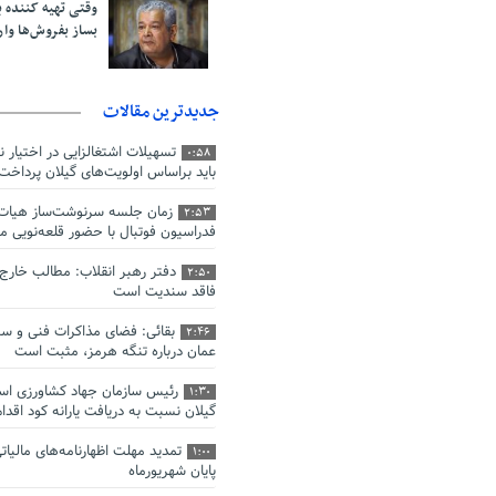
وقتی تهیه کننده پا
بساز بفروش‌ها وار
جدیدترین مقالات
تسهیلات اشتغالزایی در اختیار 
0:58
باید براساس اولویت‌های گیلان پرداخت
زمان جلسه سرنوشت‌ساز هیات
2:53
فدراسیون فوتبال با حضور قلعه‌نوی
دفتر رهبر انقلاب: مطالب خارج
2:50
فاقد سندیت است
بقائی: فضای مذاکرات فنی و سی
2:46
عمان درباره تنگه هرمز، مثبت است
رئیس سازمان جهاد کشاورزی است
1:30
گیلان نسبت به دریافت یارانه کود اقدام
1:00
پایان شهریورماه