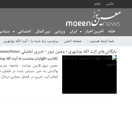
عکس
فیلم
خانه
آخرین اخبار
ایران
ورزشی
بین الملل
اجتماعی
سیاسی
09 آگوست 2021
شما اینجا هستید :
صفحه اصلی
برچسب زده شده با : آیت الله بوشهری
بایگانی‌های آیت الله بوشهری - معین نیوز - خبری تحلیلی MoeenNews
تکذیب اظهارات منتسب به آیت الله بوش
معین نیوز_فارس نوشت: جامعه مدرسین
واکنش به خبر منتشر شده در فضای م
اعلام کرد: خبری در فضای مجازی درحا