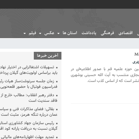
اقتصادی
فرهنگی
یادداشت
استان ها
عکس
فیلم
آخرین خبرها
هری
تسهیلات اشتغالزایی در اختیار نها
 حوزه علمیه قم با صدور اطلاعیه‌ای در
باید براساس اولویت‌های گیلان پردا
جازی منتسب به آیت الله حسینی بوشهری
ل نشر است که از اساس کذب است.
زمان جلسه سرنوشت‌ساز هیات رئ
فدراسیون فوتبال با حضور قلعه‌نو
دفتر رهبر انقلاب: مطالب خارج از
فاقد سندیت است
بقائی: فضای مذاکرات فنی و سیاسی
عمان درباره تنگه هرمز، مثبت است
رئیس سازمان جهاد کشاورزی استان
گیلان نسبت به دریافت یارانه کود اقد