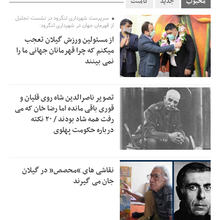
محبوب
جدید
کامنت
استاندار گیلان خواستار بررسی دقیق کنوانسیون خزر پیش از
سرپرست شهرداری لنگرود در نشست تجلیل
7:00
از قهرمان جهان در شهرداری لنگرود:
تصویب در مجلس شد
از مسئولین ورزش گیلان تعجب
پزشکیان‌: بهترین زمان برای دستیابی به توافق شرایط کنونی است/
0:51
میکنم که چرا قهرمانان جهانی ما را
از حقوق ملت کوتاه نمی‌آییم
نمی بینند
عارف: جنگ اصلی امروز، جنگ روایت‌ها بر سر امید و هویت ملی
13:01
است
تصویر ناصرالدین شاه روی قلیان و
هشدار معاون وظیفه عمومی گیلان به سربازان فراری؛ اعطای
12:57
قوری باقی مانده اما رضا خان که می
معافیت شایعه است
رفت همه شاد بودند / ۲۰ نکته
درباره حکومت پهلوی
پاکستان: باید در برابر اسرائیل متحد شویم؛ عادی‌سازی هیچ
12:54
سودی ندارد
جهانگیر: امروز خبرنگاران ایران به عنوان خار چشم می‌درخشند
10:24
نقاشی های “محصص” در گیلان
اتفاق عجیب در استقلال؛ امضای شجاعی پای صورت‌های مالی
جان می گیرند
10:08
٩ماه پس از استعفا