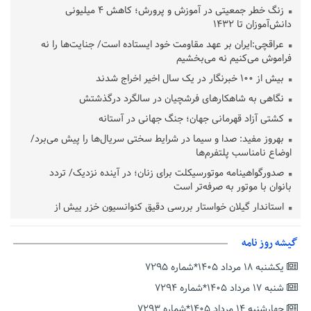
زنگ خطر جمعیتی در آموزش و پرورش؛ کاهش ۴ میلیونی
دانش‌آموزان تا ۱۴۳۲
عراقچی:ایران بر عهد مقاومت خود ایستاده است/ جنایت‌ها را نه
فراموش می‌کنیم نه می‌بخشیم
بیش از ۱۰۰ خبرنگار در یک سال اخیر اخراج شدند
نگاهی به شاهکارهای فرشچیان در سالگرد درگذشتش
کشتی آزاد قهرمانی جهان؛ جنگ جهانی در آستانه
بهروز مفید: صدا و سیما در شرایط سختی سریال‌ها را پیش می‌برد/
اوضاع نامناسب پلتفرم‌ها
صدورگواهینامه موتورسیکلت برای زنان؛ در آینده نزدیک/ تردد
بانوان با موتور به‌ صرفه‌تر است
استاندار گیلان خواستار بررسی دقیق کنوانسیون خزر پیش از
تصویب در مجلس شد
پزشکیان‌: بهترین زمان برای دستیابی به توافق شرایط کنونی است/از
گیشه روز نامه
حقوق ملت کوتاه نمی‌آییم
یکشنبه ۱۸ مرداد ۱۴۰۵*شماره ۷۲۹۵
عارف: جنگ اصلی امروز، جنگ روایت‌ها بر سر امید و هویت ملی
شنبه ۱۷ مرداد ۱۴۰۵*شماره ۷۲۹۴
است
چهارشنبه ۱۴ مرداد ۱۴۰۵*شماره ۷۲۹۳
هشدار معاون وظیفه عمومی گیلان به سربازان فراری؛ اعطای