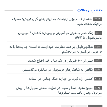
جدیدترین مقالات
هشدار قاطع وزیر ارتباطات به اپراتورهای گران فروش/ مصرف
12:44
ترافیک شفاف شود
زنگ خطر جمعیتی در آموزش و پرورش؛ کاهش ۴ میلیونی
11:10
دانش‌آموزان تا ۱۴۳۲
عراقچی:ایران بر عهد مقاومت خود ایستاده است/ جنایت‌ها را نه
10:41
فراموش می‌کنیم نه می‌بخشیم
بیش از ۱۰۰ خبرنگار در یک سال اخیر اخراج شدند
10:40
نگاهی به شاهکارهای فرشچیان در سالگرد درگذشتش
9:47
کشتی آزاد قهرمانی جهان؛ جنگ جهانی در آستانه
9:36
بهروز مفید: صدا و سیما در شرایط سختی سریال‌ها را پیش
8:45
می‌برد/ اوضاع نامناسب پلتفرم‌ها
صدورگواهینامه موتورسیکلت برای زنان؛ در آینده نزدیک/ تردد
7:53
بانوان با موتور به‌ صرفه‌تر است