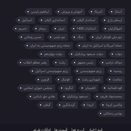
آستارا
آمریکا
آموزش و پرورش
ابراهیم رئیسی
ارسلان زارع
استاندار گیلان
استانداری گیلان
اسرائیل
اصولگرایان
انتخابات 1400
ایران
برجام
تحریم
تیم ملی فوتبال ایران
جنگ
جو بایدن
حسن روحانی
حمله آمریکا و اسرائیل به ایران
حمله رژیم صهیونیستی به ایران
دولت
دولت مسعود پزشکیان
دولت چهاردهم
دونالد ترامپ
رئیس جمهور
رشت
رهبر معظم انقلاب
روسیه
رژیم صهیونیستی
رژیم صهیونیستی اسرائیل
سلامت
شهرداری رشت
فوتبال
قزوین
قوه قضائیه
لاهیجان
لنگرود
مجلس شورای اسلامی
محمدجواد ظریف
مسعود پزشکیان
هادی حق شناس
واکسن کرونا
کرونا
گردشگری
گیلان
یونس رنجکش
فید اخبار
آب و هوا
قیمت ها
اوقات شرعی