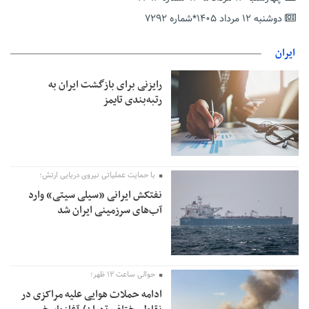
معافیت شایعه است
دوشنبه ۱۲ مرداد ۱۴۰۵*شماره ۷۲۹۲
پاکستان: باید در برابر اسرائیل متحد شویم؛ عادی‌سازی هیچ سودی
ندارد
ایران
جهانگیر: امروز خبرنگاران ایران به عنوان خار چشم می‌درخشند
رایزنی برای بازگشت ایران به
اتفاق عجیب در استقلال؛ امضای شجاعی پای صورت‌های مالی ٩ماه
رتبه‌بندی تایمز
پس از استعفا
با حمایت عملیاتی نیروی دریایی ارتش؛
نفتکش ایرانی «سیلی سیتی» وارد
آب‌های سرزمینی ایران شد
حوالی ساعت ۱۲ ظهر؛
ادامه حملات هوایی علیه مراکزی در