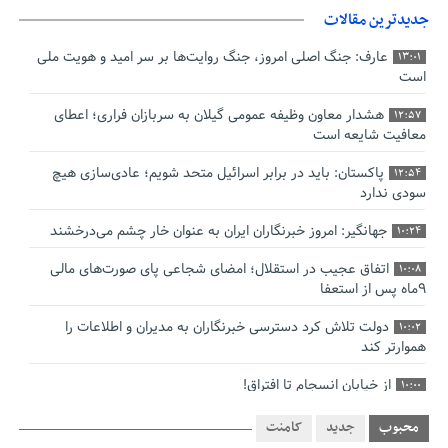
جدیدترین مقالات
عارف: جنگ اصلی امروز، جنگ روایت‌ها بر سر امید و هویت ملی
13:01
است
هشدار معاون وظیفه عمومی گیلان به سربازان فراری؛ اعطای
12:57
معافیت شایعه است
پاکستان: باید در برابر اسرائیل متحد شویم؛ عادی‌سازی هیچ
12:54
سودی ندارد
جهانگیر: امروز خبرنگاران ایران به عنوان خار چشم می‌درخشند
10:24
اتفاق عجیب در استقلال؛ امضای شجاعی پای صورت‌های مالی
10:08
٩ماه پس از استعفا
دولت تلاش کرد دسترسی خبرنگاران به مدیران و اطلاعات را
10:02
هموارتر کند
از خیابان انسجام تا افتراق!
10:00
چالش نظارت بر درمانگران اینستاگرامی/ نسخه وزارت بهداشت
9:48
محبوب
جدید
کامنت
برای جلوگیری از فعالیت پزشک‌نماها