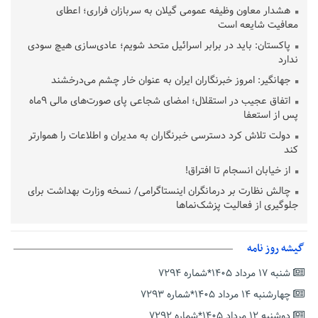
هشدار معاون وظیفه عمومی گیلان به سربازان فراری؛ اعطای
معافیت شایعه است
پاکستان: باید در برابر اسرائیل متحد شویم؛ عادی‌سازی هیچ سودی
ندارد
جهانگیر: امروز خبرنگاران ایران به عنوان خار چشم می‌درخشند
اتفاق عجیب در استقلال؛ امضای شجاعی پای صورت‌های مالی ٩ماه
پس از استعفا
دولت تلاش کرد دسترسی خبرنگاران به مدیران و اطلاعات را هموارتر
کند
از خیابان انسجام تا افتراق!
چالش نظارت بر درمانگران اینستاگرامی/ نسخه وزارت بهداشت برای
جلوگیری از فعالیت پزشک‌نماها
خبرنگارانی که جنگ را برای تاریخ نوشتند
پشتیبانی از زنجیره ارزش بادام زمینی در اولویت سیاست‌های
گیشه روز نامه
حمایتی گیلان است
شنبه ۱۷ مرداد ۱۴۰۵*شماره ۷۲۹۴
بخش دوم گفت‌وگوی پزشکیان با مردم امشب پخش می‌شود
چهارشنبه ۱۴ مرداد ۱۴۰۵*شماره ۷۲۹۳
جزئیات فعال‌سازی «کیف پول ایران» اعلام شد
دوشنبه ۱۲ مرداد ۱۴۰۵*شماره ۷۲۹۲