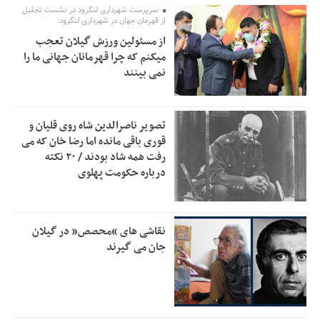
سرپرست شهرداری لنگرود در نشست تجلیل
از قهرمان جهان در شهرداری لنگرود:
خبرنگارانی که جنگ را برای تاریخ نوشتند
9:34
از مسئولین ورزش گیلان تعجب
پشتیبانی از زنجیره ارزش بادام زمینی در اولویت سیاست‌های
9:32
میکنم که چرا قهرمانان جهانی ما را
حمایتی گیلان است
نمی بینند
بخش دوم گفت‌وگوی پزشکیان با مردم امشب پخش می‌شود
12:46
جزئیات فعال‌سازی «کیف پول ایران» اعلام شد
12:33
تصویر ناصرالدین شاه روی قلیان و
قوری باقی مانده اما رضا خان که می
حمایت از مرزنشینان نباید به زیان تولید باشد/مواد اولیه با
12:30
رفت همه شاد بودند / ۲۰ نکته
کولبری وارد شود
درباره حکومت پهلوی
شایعه «معافیت سربازان فراری» تکذیب شد
11:05
امیر اکرمی‌نیا: ارتش کاملاً آماده است
11:04
نقاشی های “محصص” در گیلان
جان می گیرند