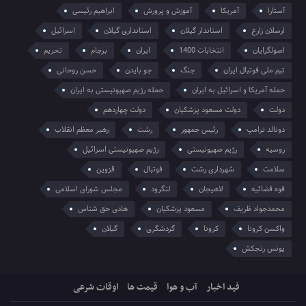
آستارا
آمریکا
آموزش و پرورش
ابراهیم رئیسی
ارسلان زارع
استاندار گیلان
استانداری گیلان
اسرائیل
اصولگرایان
انتخابات 1400
ایران
برجام
تحریم
تیم ملی فوتبال ایران
جنگ
جو بایدن
حسن روحانی
حمله آمریکا و اسرائیل به ایران
حمله رژیم صهیونیستی به ایران
دولت
دولت مسعود پزشکیان
دولت چهاردهم
دونالد ترامپ
رئیس جمهور
رشت
رهبر معظم انقلاب
روسیه
رژیم صهیونیستی
رژیم صهیونیستی اسرائیل
سلامت
شهرداری رشت
فوتبال
قزوین
قوه قضائیه
لاهیجان
لنگرود
مجلس شورای اسلامی
محمدجواد ظریف
مسعود پزشکیان
هادی حق شناس
واکسن کرونا
کرونا
گردشگری
گیلان
یونس رنجکش
فید اخبار
آب و هوا
قیمت ها
اوقات شرعی