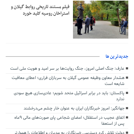
فیلم مستند تاریخی روابط گیلان و
استراخان روسیه کلید خورد
جديدترين ها
عارف: جنگ اصلی امروز، جنگ روایت‌ها بر سر امید و هویت ملی است
هشدار معاون وظیفه عمومی گیلان به سربازان فراری؛ اعطای معافیت
شایعه است
پاکستان: باید در برابر اسرائیل متحد شویم؛ عادی‌سازی هیچ سودی
ندارد
جهانگیر: امروز خبرنگاران ایران به عنوان خار چشم می‌درخشند
اتفاق عجیب در استقلال؛ امضای شجاعی پای صورت‌های مالی ٩ماه
پس از استعفا
دولت تلاش کرد دسترسی خبرنگاران به مدیران و اطلاعات را هموارتر