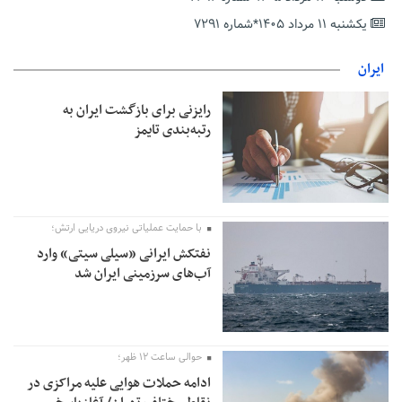
حمایت از مرزنشینان نباید به زیان تولید باشد/مواد اولیه با کولبری
وارد شود
یکشنبه ۱۱ مرداد ۱۴۰۵*شماره ۷۲۹۱
شایعه «معافیت سربازان فراری» تکذیب شد
ایران
امیر اکرمی‌نیا: ارتش کاملاً آماده است
رایزنی برای بازگشت ایران به
رتبه‌بندی تایمز
با حمایت عملیاتی نیروی دریایی ارتش؛
نفتکش ایرانی «سیلی سیتی» وارد
آب‌های سرزمینی ایران شد
حوالی ساعت ۱۲ ظهر؛
ادامه حملات هوایی علیه مراکزی در