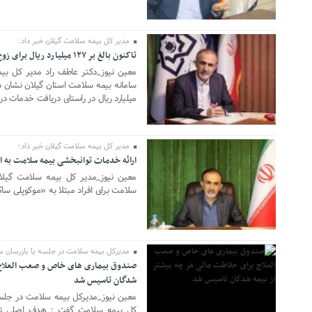
زگشت ایران به
آسمان کشور بسته شد
مدیر کل بیمه سلامت گیلان خبر داد:
تاکنون بالغ بر ۱۲۷ میلیارد ریال برای زوج های نابارور هزینه شده است
15 آوریل 2024
«سیلی سیتی» وارد
ترامپ پس از دیدار با نتانیاهو:
معین نیوز_دکتر عاطف راد مدیر کل بیم
ی ایران شد
مذاکرات با ایران باید ادامه یابد
میلیارد ریال در راستای دریافت خدمات د
وایی علیه مراکزی در
هشدار قاطعانه سرلشکر موسوی
ان/ آغاز پاسخ
درباره حمله دوباره به ایران؛ ضربات
ه حملات
شدیدتری وارد خواهیم کرد
مدیر کل بیمه سلامت گیلان خبر داد؛
ارائه خدمات توانبخشی بیمه سلامت به اف
18 ژانویه 2024
ای انفجار در برخی
بانک جهانی خط فقر در ایران را اعلام
معین نیوز_مدیر کل بیمه سلامت گیل
سلامت برای افراد مبتلا به «موکوپلی ساک
کرد
06 آگوست 2023
مدیرکل بیمه سلامت در جلسه با بازرسان سا
صندوق بیماری های خاص و صعب العلاج ب
شدگان تاسیس شد
معین نیوز_مدیرکل بیمه سلامت در جلسه
کل بیمه سلامت گفت : هدف اصلی 