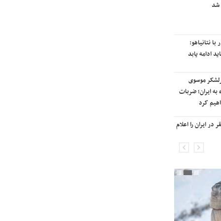
 شد
رایزنی برای بازگشت ایران به
رتبه‌بندی تایمز
با نتانیاهو:
نفتکش ایرانی «سیلی سیتی» وارد
ید ادامه یابد
آب‌های سرزمینی ایران شد
رلشکر موسوی
ادامه حملات هوایی علیه مراکزی در
 به ایران؛ ضربات
نقاط مختلف تهران/ آغاز پاسخ
هیم کرد
موشکی ایران به حملات
در ایران را اعلام
شنیده شدن صدای انفجار در برخی
شهرهای ایران

