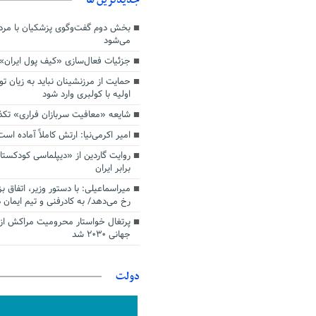
بخش دوم گفت‌وگوی پزشکیان با م
می‌شود
جزئیات فعال‌سازی «کیف پول ایران»
حمایت از مرزنشینان نباید به زیان تو
اولیه با کولبری وارد شود
شایعه «معافیت سربازان فراری» تک
امیر اکرمی‌نیا: ارتش کاملاً آماده است
روایت گاردین از «دیپلماسی کودکستا
برابر ایران
میراسماعیلی: با دستور وزیر، اتفاق ب
رخ می‌دهد/ به کادرفنی و تیم ایمان د
پرتغال خواستار محرومیت مراکش از 
جهانی ۲۰۳۰ شد
دولت