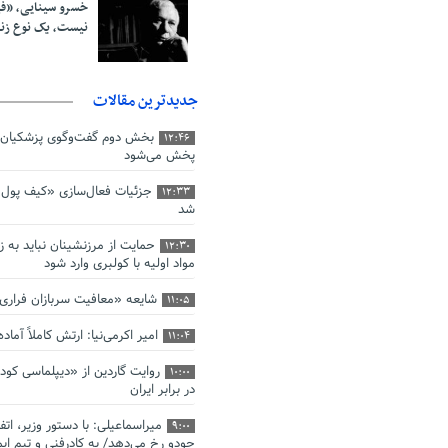
خسرو سینایی، «ف
نیست، یک نوع ز
جدیدترین مقالات
بخش دوم گفت‌وگوی پزشکیان 
12:46
پخش می‌شود
جزئیات فعال‌سازی «کیف پول ا
12:33
شد
حمایت از مرزنشینان نباید به ز
12:30
مواد اولیه با کولبری وارد شود
شایعه «معافیت سربازان فرار
11:05
امیر اکرمی‌نیا: ارتش کاملاً آما
11:04
روایت گاردین از «دیپلماسی کو
10:00
در برابر ایران
میراسماعیلی: با دستور وزیر، اتف
9:00
جودو رخ می‌دهد/ به کادرفنی و تیم ایم