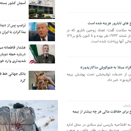
رایزنی برای بازگشت ایران به
آسمان کشور بسته
رتبه‌بندی تایمز
نفتکش ایرانی «سیلی سیتی» وارد
ترامپ پس از دیدار 
ه سلامت گفت: تعداد زوجین نابارور که در
آب‌های سرزمینی ایران شد
مذاکرات با ایران با
سامانه بیمه سلامت استان گیلان نشان دار شدند ۱۹۴۳ نفر بوده و تا کنون بالغ بر۱۲۷
رمانی آنها پرداخت شده است.
ادامه حملات هوایی علیه مراکزی در
هشدار قاطعانه س
نقاط مختلف تهران/ آغاز پاسخ
درباره حمله دوباره
موشکی ایران به حملات
شدیدتری وارد خوا
راد مبتلا به «موکوپلی ساکاریدوز»
شنیده شدن صدای انفجار در برخی
بانک جهانی خط فقر 
ان از خدمات توانبخشی تحت پوشش بیمه
اریدوز» خبر داد.
شهرهای ایران
کرد
زمان :
رای حفاظت مالی هر چه بیشتر از بیمه
 افتتاحیه بازرسی تیم ستادی در محل اداره
تاسیس صندوق بیماری های خاص و صعب