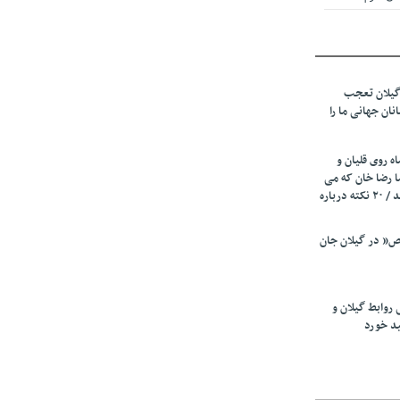
 از میزبانی
ف شد
گیلان تعجب
نهادهای حمایتی
نان جهانی ما را
 شود
 رئیسه
ه روی قلیان و
ی مشخص شد
ا رضا خان که می
رفت همه شاد بودند / ۲۰ نکته درباره
 از مراجع رسمی
” در گیلان جان
اسی ایران و
ان: کشاورزان
 روابط گیلان و
 کنند
ید خورد
تمدید مهلت اظهارنامه‌های مالیاتی سال ۱۴۰۴ تا