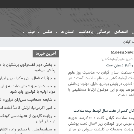
اقتصادی
فرهنگی
یادداشت
استان ها
عکس
فیلم
 گیلان
آخرین خبرها
ت روز علوم آزمایشگاهی:
بخش دوم گفت‌وگوی پزشکیان با 
و آغاز درمان است
پخش می‌شود
ه سلامت استان گیلان به مناسبت روز علوم
دمات آزمایشگاهی در نظام سلامت گفت : هر
جزئیات فعال‌سازی «کیف پول ایران
شور، در پایش بیماریها دارای مهارت و دانش
حمایت از مرزنشینان نباید به زیان 
واهد بود و این موضوع ارتباط مستقیمی با
مواد اولیه با کولبری وارد شود
اهد داشت.
شایعه «معافیت سربازان فراری» 
امیر اکرمی‌نیا: ارتش کاملاً آماده ا
ان کمتر از هفت سال توسط بیمه سلامت
روایت گاردین از «دیپلماسی کودکس
معین نیوز_دکتر عاطف راد مدیر کل بیمه سلامت گیلان گفت : ۱۰۰درصد هزینه
در برابر ایران
بستری طبق تعرفه دولتی دربیمارستانهای دولتی برای کودکان زیر ۷سال تحت پوشش
زیت وخدمات پاراکلینیک سرپایی در مراکز
میراسماعیلی: با دستور وزیر، اتفاق 