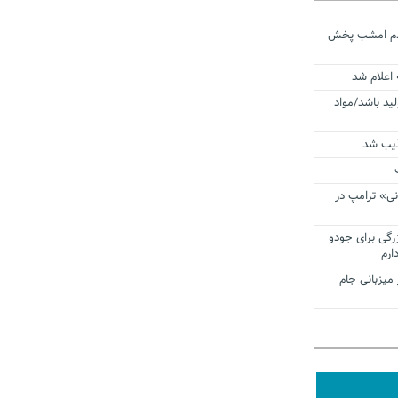
ردم امشب پخش
 اعلام شد
لید باشد/مواد
ذیب شد
نی» ترامپ در
زرگی برای جودو
ارم
میزبانی جام