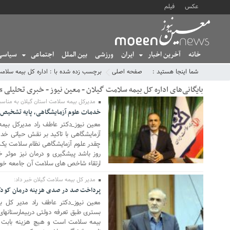
عکس
فیلم
خانه
آخرین اخبار
ایران
ورزشی
بین الملل
اجتماعی
سیاسی
شما اینجا هستید :
صفحه اصلی
برچسب زده شده با : اداره کل بیمه سلامت
بایگانی‌های اداره کل بیمه سلامت گیلان - معین نیوز - خبری تحلیلی MoeenNews
مدیرکل بیمه سلامت استان گیلان به مناسب
خدمات علوم آزمایشگاهی، پایه تشخیص 
21 آوریل 2025
معین نیوز_دکتر عاطف راد مدیرکل بیم
آزمایشگاهی با تاکید بر نقش حیاتی خ
چقدر علوم آزمایشگاهی نظام سلامت یک ک
روز باشد پیشگیری و درمان نیز موثر خ
ارتقاء شاخص های سلامت آن جامعه خو
مدیر کل بیمه سلامت گیلان خبر داد:
پرداخت صد در صدی هزینه درمان کودک
14 دسامبر 2024
بیمه سلامت است و هیچ هزینه بابت وی