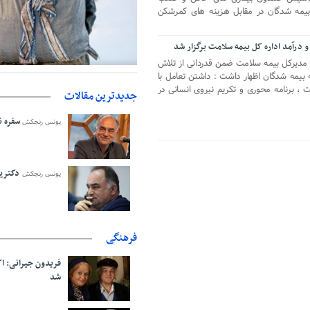
بیمه شدگان در مقابل هزینه های کمرشکن
 درآمد اداره کل بیمه سلامت برگزار شد
د مدیرکل بیمه سلامت ضمن قدردانی از تلاش
حمایت از مرزنشینان نباید به زیان ت
دفتر رهبر انقلاب: مطالب خارج ا
ه بیمه شدگان اظهار داشت : داشتن تعامل با
ت ، برنامه محوری و تکریم نیروی انسانی در
فاقد سندیت است
اولیه با کولبری وارد شود
جدیدترین مقالات
سفره نا
یونس رنجکش
دکترین
یونس رنجکش
فرهنگی
فریدون جیرانی: 
شد