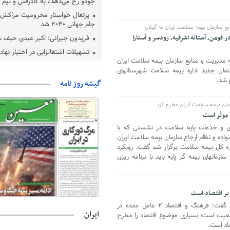
جودو رخ می‌دهد/ به کادرفنی و تیم ا
پرتغال خواستار محرومیت مراکش ا
جام جهانی ۲۰۳۰ شد
 سازمان بیمه سلامت ایران به گیلان:
فومن، آستانه اشرفیه، رودسر و آستارا
فریدون جیرانی: اکبر عبدی حیف 
تسهیلات اشتغالزایی در اختیار نها
 مدیریت و منابع سازمان بیمه سلامت ایران
باید براساس اولویت‌های گیلان پردا
تمان جدید اداره بیمه سلامت شهرستانهای
زمان جلسه سرنوشت‌ساز هیات رئ
 شد.
گیشه روز نامه
فدراسیون فوتبال با حضور قلعه‌نو
دفتر رهبر انقلاب: مطالب خارج از
ن بیمه سلامت ایران مطرح کرد:
فاقد سندیت است
 موثر است
بقائی: فضای مذاکرات فنی و سیاسی
ی و خدمات پایه سلامت در نشستی که با
عمان درباره تنگه هرمز، مثبت است
ده و نظام ارجاع سازمان بیمه سلامت ایران
رئیس سازمان جهاد کشاورزی استان
ره کل بیمه سلامت برگزار شد گفت: رویکرد
گیلان نسبت به دریافت یارانه کود اقد
زمانهای بیمه گر پایه باید با برنامه ریزی
پایان شهریورماه
بر اقتصاد است
معین نیوز_مدیرکل بیمه سلامت گیلان گفت: فرهنگ و اقتصاد ۲ عامل عمده در
ایران
معیت است؛ بسیاری موضوع اقتصاد را مطرح
اد است.