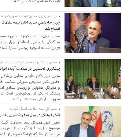
تابعه دانشگاه پرداخت نمی کنند.
در سفر یکروزه معاون توسعه مدیریت و منابع
چهار ساختمان جدید اداره بیمه سلامت در 
30 جولای 2024
افتتاح شد
معین نیوز_در سفر یکروزه معاون توسعه
به گیلان با حضور استاندار چهار ساخ
فومن،آستانه اشرفیه،رودسر،آستارا افتتاح
معاون پیشگیری و خدمات پایه سلامت سازما
پیشگیری نخستین در سلامت آینده افراد
07 جولای 2024
معین نیوز_دکتر عابدی معاون پیشگیر
حضور دکتر مشایخی مدیرکل سلامت خانوا
و مدیرکل معاونین و روسای ستادی ادا
پیشگیرانه یکی از رویکردهایی است که سا
مدون و طولانی مدت دنبال کنند.
مدیر کل بیمه سلامت استان گیلان:
نقش فرهنگ در میل به فرزندآوری مقدم 
30 مه 2024
موضوع میل به فرزندآوری و افزایش ج
می‌کنند در حالیکه فرهنگ مهمتر از اقتص