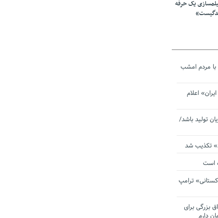
یلمسازی یک حرفه
ندگیست»
با مردم امشب
یران» اعلام
یان تولید باشد/
ی» تکذیب شد
ده است
دکستانی» ترامپ
اق بزرگی برای
ان دارم